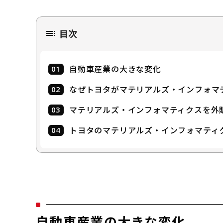
セールス
目次
早川 遼
Hayakaw
株式会社ブレイ
会社
自動車産業の大きな変化
セールス＆マー
所属
なぜトヨタがマテリアルズ・インフォマ
ディレクター
役職
マテリアルズ・インフォマティクスを外
広告代理店、事業会社から営業を経験し2016年
営業として、これまでほぼすべての業界を担当。
トヨタのマテリアルズ・インフォマティク
経験。
自動車産業の大きな変化