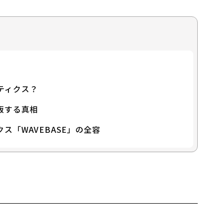
a Ryo
ンパッド
ケティングユニット
ティクス？
販する真相
にブレインパッドに入社。主にデータ分析やAI開発の
コンシューマー分析からSCM、製造管理まで幅広く
ス「WAVEBASE」の全容