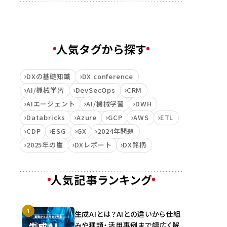
人気タグから探す
DXの基礎知識
DX conference
AI/機械学習
DevSecOps
CRM
AIエージェント
AI/機械学習
DWH
Databricks
Azure
GCP
AWS
ETL
CDP
ESG
GX
2024年問題
2025年の崖
DXレポート
DX銘柄
人気記事ランキング
生成AIとは？AIとの違いから仕組
みや種類・活用事例まで幅広く解