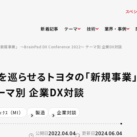
スペ
新着記事
テーマ
技術
業界・事例
～BrainPad DX Conference 2022～ テーマ別 企業DX対談
巡らせるトヨタの「新規事業」 ～B
 テーマ別 企業DX対談
ﾏﾃｨｸｽ（MI）
製造
企業対談
公開日
2022.04.04
更新日
2024.06.04