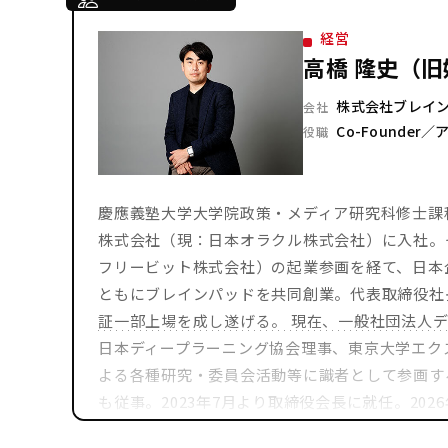
経営
高橋 隆史（旧
株式会社ブレイ
会社
Co-Founder
役職
慶應義塾大学大学院政策・メディア研究科修士課
株式会社（現：日本オラクル株式会社）に入社。
フリービット株式会社）の起業参画を経て、日本企
ともにブレインパッドを共同創業。代表取締役社長と
証一部上場を成し遂げる。 現在、一般社団法人
日本ディープラーニング協会理事、東京大学エク
よる各種研究・委員会活動等に識者として参画す
も従事。2023年7月より取締役会長に就任。20