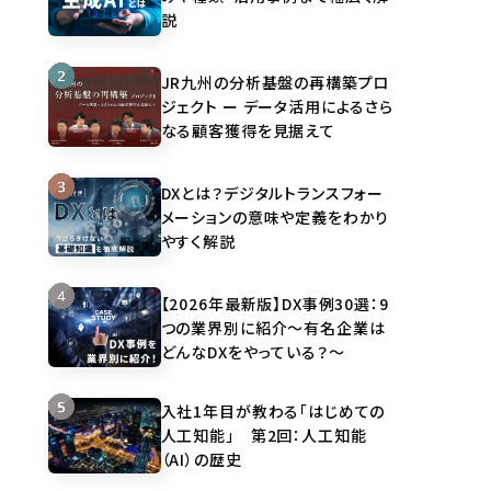
説
JR九州の分析基盤の再構築プロ
ジェクト ー データ活用によるさら
なる顧客獲得を見据えて
DXとは？デジタルトランスフォー
メーションの意味や定義をわかり
やすく解説
【2026年最新版】DX事例30選：9
つの業界別に紹介～有名企業は
どんなDXをやっている？～
入社1年目が教わる「はじめての
人工知能」 第2回：人工知能
（AI）の歴史