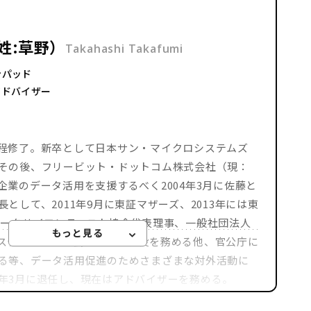
姓:草野）
Takahashi Takafumi
ンパッド
／アドバイザー
程修了。新卒として日本サン・マイクロシステムズ
その後、フリービット・ドットコム株式会社（現：
業のデータ活用を支援するべく2004年3月に佐藤と
して、2011年9月に東証マザーズ、2013年には東
データサイエンティスト協会代表理事、一般社団法人
ステション株式会社社外取締役を務める他、官公庁に
る等、データ活用促進のためさまざまな対外活動に
26年3月に退任し、現在はアドバイザーを務める。