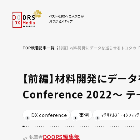
ベストなDXへの入り口が
見つかるメディア
TOP
新着記事一覧
【前編】材料開発にデータを巡らせるトヨタの「新規事業」 
【前編】材料開発にデータを
Conference 2022～
DX conference
事例
ﾏﾃﾘｱﾙｽﾞ･ｲﾝﾌｫ
DOORS編集部
執筆者