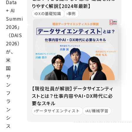
Data
りやすく解説【2024年最新】
+ AI
DXの基礎知識
事例
Summit
2026」
（DAIS
2026）
が、
米
国
サ
ン
【現役社員が解説】データサイエンティ
フ
ストとは？仕事内容やAI・DX時代に必
ラ
要なスキル
ン
データサイエンティスト
AI/機械学習
シ
ス