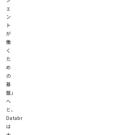
ェ
ン
ト
が
働
く
た
め
の
基
盤」
へ
と、
Databricks
は
大