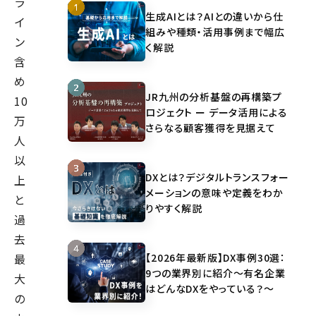
ラ
生成AIとは？AIとの違いから仕
イ
組みや種類・活用事例まで幅広
ン
く解説
含
め
JR九州の分析基盤の再構築プ
10
ロジェクト ー データ活用による
万
さらなる顧客獲得を見据えて
人
以
DXとは？デジタルトランスフォー
上
メーションの意味や定義をわか
と
りやすく解説
過
去
【2026年最新版】DX事例30選：
最
9つの業界別に紹介～有名企業
大
はどんなDXをやっている？～
の