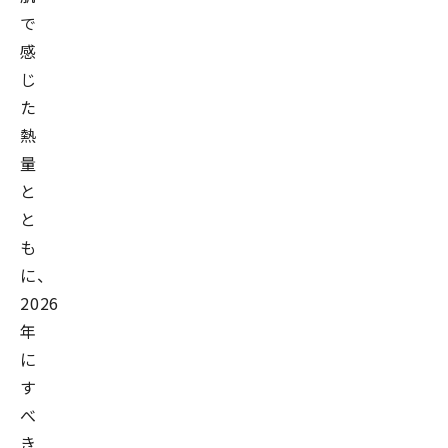
で
感
じ
た
熱
量
と
と
も
に、
2026
年
に
す
べ
き