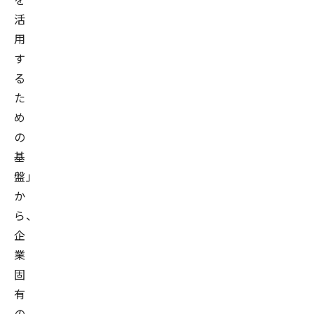
活
用
す
る
た
め
の
基
盤」
か
ら、
企
業
固
有
の