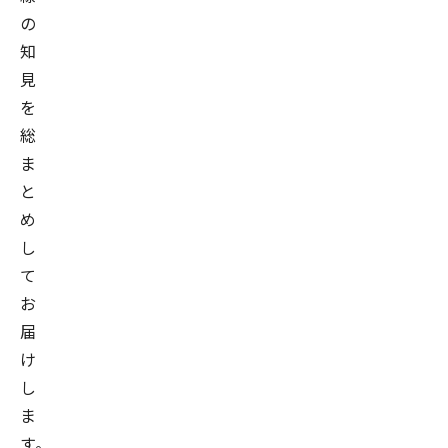
の
知
見
を
総
ま
と
め
し
て
お
届
け
し
ま
す。