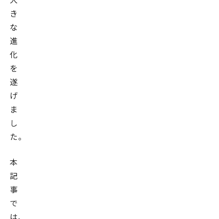
き
な
進
化
を
遂
げ
ま
し
た。
本
記
事
で
は、