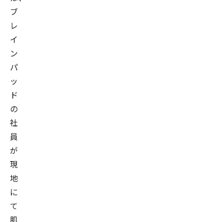
ブ
レ
イ
ン
パ
ッ
ド
の
社
員
が
現
地
に
て
肌