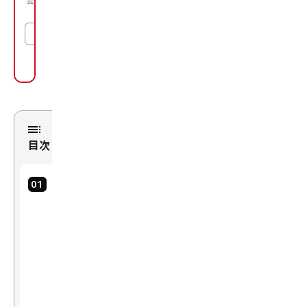
式
会
社
ブ
レ
イ
ン
パ
ッ
ド
目次
ア
所属
ナ
リ
1.
テ
ィ
D
ク
a
ス
t
コ
a
ン
サ
+
ル
AI
テ
S
ィ