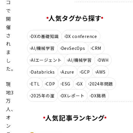
コ
で
人気タグから探す
開
催
さ
DXの基礎知識
DX conference
れ
AI/機械学習
DevSecOps
CRM
ま
し
AIエージェント
AI/機械学習
DWH
た。
Databricks
Azure
GCP
AWS
現
ETL
CDP
ESG
GX
2024年問題
地3
2025年の崖
DXレポート
DX銘柄
万
人、
人気記事ランキング
オ
ン