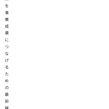
を
事
業
成
果
に
つ
な
げ
る
た
め
の
最
前
線