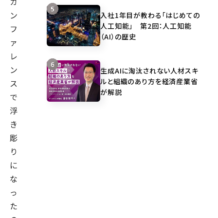
カ
ン
入社1年目が教わる「はじめての
人工知能」 第2回：人工知能
フ
（AI）の歴史
ァ
レ
ン
生成AIに淘汰されない人材スキ
ルと組織のあり方を経済産業省
ス
が解説
で
浮
き
彫
り
に
な
っ
た