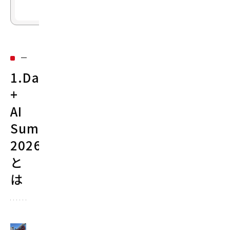
や
点
事
業
開
発
1.Data
を
経
+
験
AI
し、
Summit
2026
2026
年
に
と
ブ
は
レ
イ
ン
パ