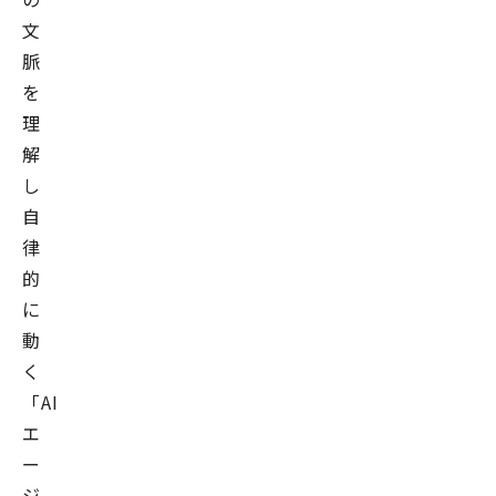
文
脈
を
理
解
し
自
律
的
に
動
く
「AI
エ
ー
ジ