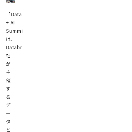
ッ
「Data
ド
に
+ AI
ジ
Summit」
ョ
は、
イ
Databricks
ン。
社
ク
が
ラ
主
ウ
催
ド
す
各
る
社
デ
と
ー
の
タ
ア
と