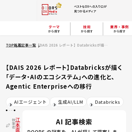
ベストなDXへの入り口が
見つかるメディア
テーマ
技術
業界・事例
から探す
から探す
から探す
TOP
新着記事一覧
【DAIS 2026 レポート】Databricksが描く「データ・AIのエコシステム」への進化と、Agentic Enterpriseへの移行
【DAIS 2026 レポート】Databricksが描く
「データ・AIのエコシステム」への進化と、
Agentic Enterpriseへの移行
AIエージェント
生成AI/LLM
Databricks
江
AI 記事検索
執
筆
本
者
直
DOORS の記事を、AI が探して提案しま