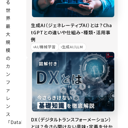
る
世
界
生成AI（ジェネレーティブAI）とは？Cha
最
tGPTとの違いや仕組み・種類・活用事
大
例
規
AI/機械学習
生成AI/LLM
模
の
カ
ン
フ
ァ
レ
ン
ス
DX（デジタルトランスフォーメーション）
「Databricks
とは？今さら聞けない意味・定義を分か