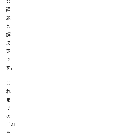
な
課
題
と
解
決
策
で
す。
こ
れ
ま
で
の
「AI
を