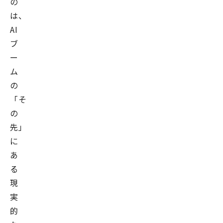
の
は、
AI
ブ
ー
ム
の
「そ
の
先」
に
あ
る
現
実
的