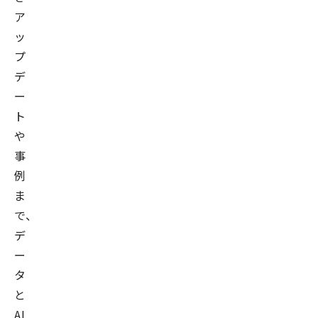
ア
ッ
プ
デ
ー
ト
や
事
例
ま
で、
デ
ー
タ
と
AI