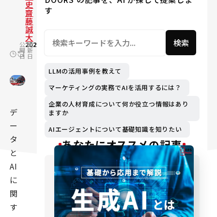
史
す
齋
藤
誠
大
検索
公
2026.06.29
更
2026.06.29
開
新
日
日
LLMの活用事例を教えて
マーケティングの実務でAIを活用するには？
企業の人材育成について何か役立つ情報はあり
デ
ますか
ー
AIエージェントについて基礎知識を知りたい
タ
あなたにオススメの記事
と
AI
に
関
す