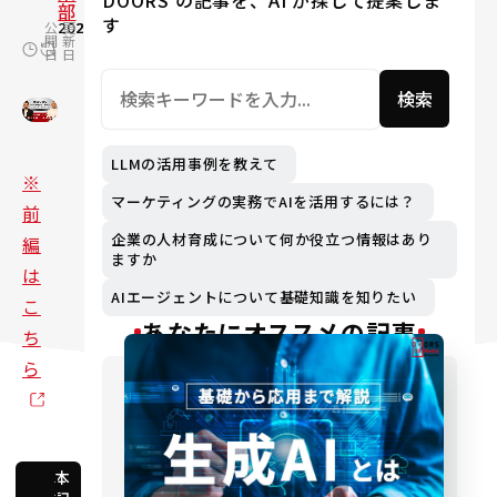
DOORS の記事を、AI が探して提案しま
部
す
公
2020.10.30
更
2024.09.19
開
新
日
日
検索
LLMの活用事例を教えて
※
マーケティングの実務でAIを活用するには？
前
企業の人材育成について何か役立つ情報はあり
編
ますか
は
AIエージェントについて基礎知識を知りたい
こ
あなたにオススメの記事
ち
ら
本