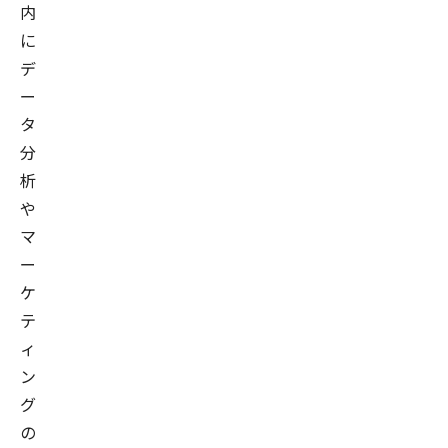
内
授
に
を
デ
兼
ー
任
タ
し
分
た
析
後
や
に
マ
客
ー
員
教
ケ
授
テ
に
ィ
就
ン
任。
グ
株
の