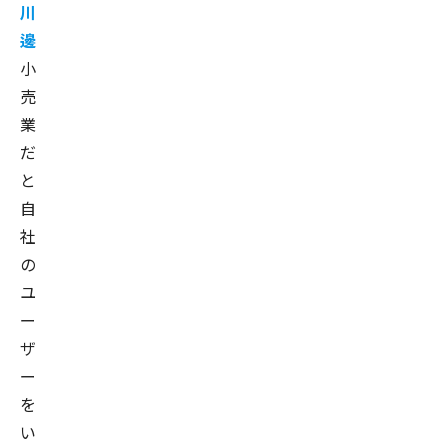
川
ジ
邊
ャ
小
ー、
売
デ
ー
業
タ
だ
サ
と
イ
自
エ
社
ン
の
テ
ユ
ィ
ー
ス
ザ
ト
ー
と
を
し
い
て