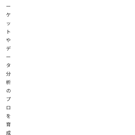
の
ー
運
ケ
用、
ッ
デ
ト
ー
や
タ
デ
取
ー
得・
タ
可
分
視
析
化
の
環
プ
境
ロ
の
を
構
築
育
な
成