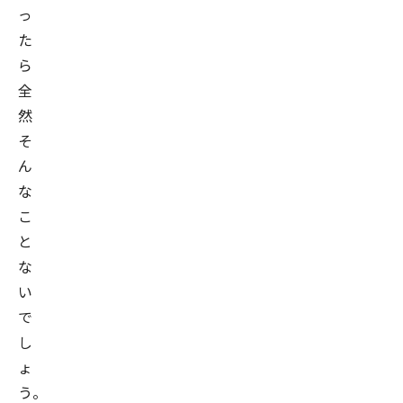
洋
っ
行
た
Sato
ら
Hiroyuki
全
株
会社
然
式
会
そ
社
ん
ブ
レ
な
イ
こ
ン
パ
と
ッ
な
ド
い
マ
所属
ー
で
ケ
し
テ
ィ
ょ
ン
う。
グ