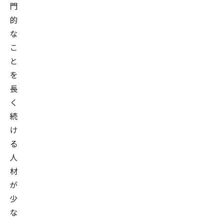
門
役
的
員
な
（出
こ
向）
と
を
経
を
て、
長
2023
く
年
続
7
け
月
る
よ
人
り
材
執
が
行
少
役
な
員