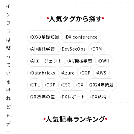
イ
士、
ン
MIT
人気タグから探す
フ
MBA。
ラ
約
DXの基礎知識
DX conference
は
10
整
年
AI/機械学習
DevSecOps
CRM
っ
間、
AIエージェント
AI/機械学習
DWH
て
デ
ー
い
Databricks
Azure
GCP
AWS
タ
る
ETL
CDP
ESG
GX
2024年問題
分
け
析
2025年の崖
DXレポート
DX銘柄
れ
を
ど
基
も、
人気記事ランキング
に
デ
コ
ー