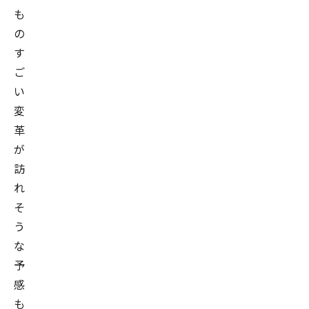
も
チ
の
ー
す
ム
ご
の
デ
い
ィ
変
レ
革
ク
が
タ
訪
ー
れ
と
そ
し
う
て、
な
PII
予
を
感
活
も