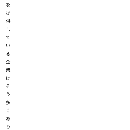
を
大
提
学
供
院
し
修
て
了
い
（農
る
学
企
博
業
士）。
は
大
学
そ
院
う
で
多
リ
く
モ
あ
ー
り