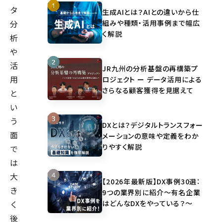
ミ
タ
生成AIとは？AIとの違いから仕
ュ
組みや種類・活用事例まで幅広
分
ニ
く解説
析
ケ
や
ー
活
JR九州の分析基盤の再構築プ
シ
用
ロジェクト ー データ活用による
ョ
さらなる顧客獲得を見据えて
と
ン
い
戦
う
DXとは？デジタルトランスフォー
略/
面
メーションの意味や定義をわか
施
りやすく解説
で
策
は
の
大
立
【2026年最新版】DX事例30選：
き
案、
9つの業界別に紹介～有名企業
はどんなDXをやっている？～
く
PDCA
後
サ