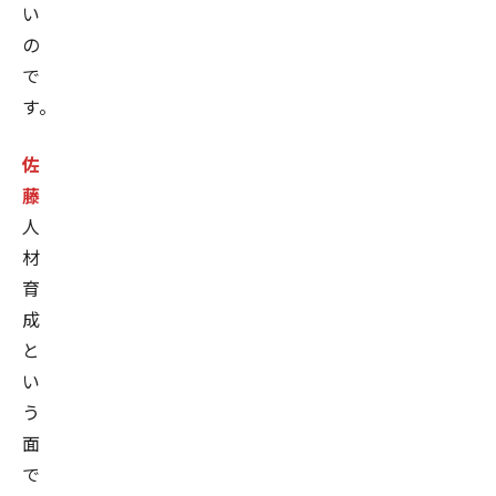
い
に
の
就
で
任、
す。
2026
年
佐
よ
藤
り
人
現
材
職。
育
成
と
い
う
面
で