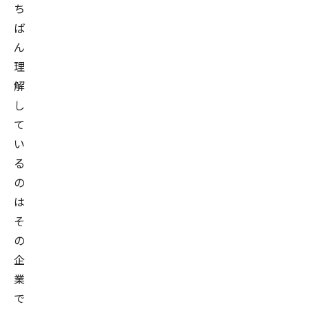
ち
幅
ば
広
ん
い
理
プ
解
ロ
し
ジ
て
ェ
い
ク
る
ト
の
に
は
携
そ
わ
の
る。
企
2016
業
～
2019
で