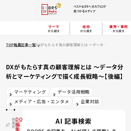
ベストなDXへの入り口が
見つかるメディア
テーマ
技術
業界・事例
から探す
から探す
から探す
TOP
新着記事一覧
DXがもたらす真の顧客理解とは ～データ分析とマーケティングで描く成長戦略～【後編】
DXがもたらす真の顧客理解とは ～データ分
析とマーケティングで描く成長戦略～【後編】
マーケティング
データ活用戦略
メディア・広告・エンタメ
企業対談
DOORS
AI 記事検索
執
筆
編
者
集