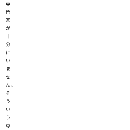
式
専
会
門
社
家
電
が
通
十
ク
分
ロ
に
ス
い
ブ
ま
レ
せ
イ
ん。
ン
そ
取
う
締
い
役
う
執
専
行