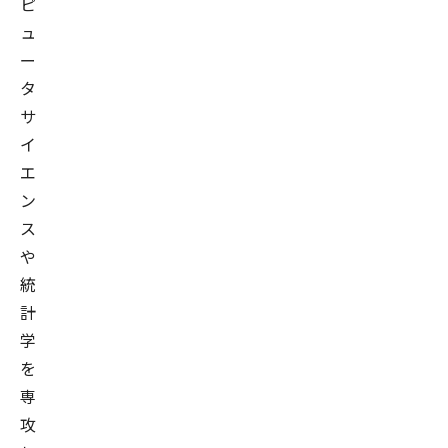
ピ
ュ
ー
タ
サ
イ
エ
ン
ス
や
統
計
学
を
専
攻