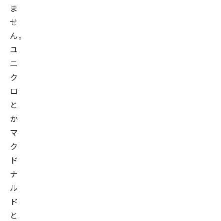
ト
ま
セ
せ
ン
ん。
シ
ユ
ン
ニ
グ
ク
画
ロ
像
と
解
か
析
マ
を
ク
研
ド
究。
ナ
2008
ル
年
ド
ブ
と
レ