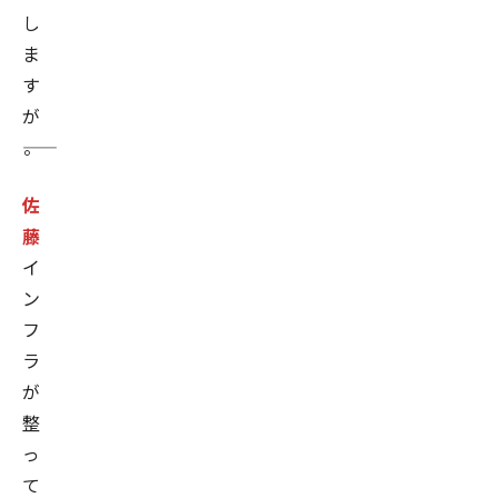
用
し
し
ま
た
す
広
が
告/
――。
メ
ー
佐
ル
藤
施
イ
策
ン
の
フ
立
ラ
案、
が
効
整
果
っ
検
て
証