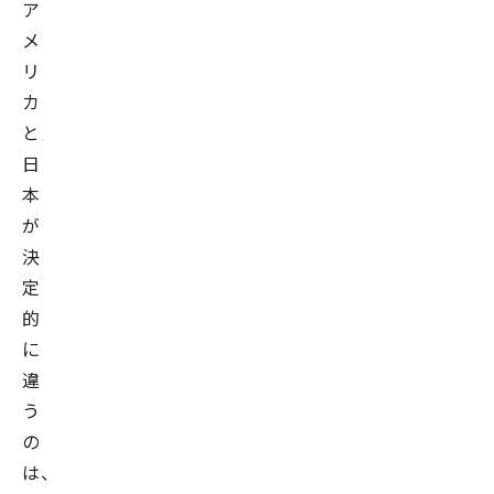
ア
メ
リ
カ
と
日
本
が
決
定
的
に
違
う
の
は、