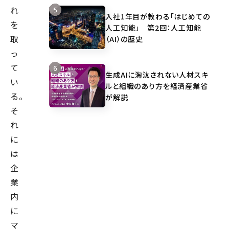
れ
イ
入社1年目が教わる「はじめての
を
ク
人工知能」 第2回：人工知能
取
ル
（AI）の歴史
の
っ
推
て
生成AIに淘汰されない人材スキ
進、
い
ルと組織のあり方を経済産業省
マ
る。
が解説
ー
そ
ケ
れ
テ
に
ィ
は
ン
企
グ
業
ツ
内
ー
に
ル
マ