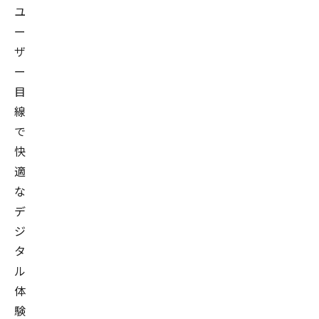
ト
ユ
ラ
ー
ン
ス
ザ
フ
ー
ォ
ー
目
メ
線
ー
で
シ
ョ
快
ン
適
ユ
ニ
な
ッ
デ
ト
執
ジ
役職
行
タ
役
ル
員
体
九
験
州