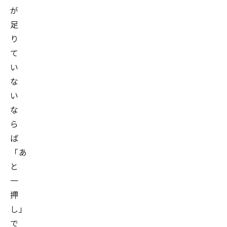
画
が
後、
足
2020
り
年
て
8
い
月
な
ま
い
で
な
米
ら
国
ば
Merkle
「あ
社
と
に
一
出
押
向。
し」
Data
で
Science