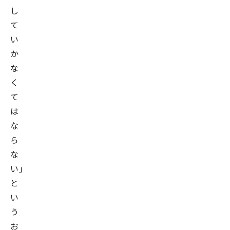
ど
し
を
て
行
い
う。
か
そ
な
の
く
後、
て
電
は
通
な
グ
ら
ル
な
ー
い」
プ
と
企
い
画
う
部
お
門