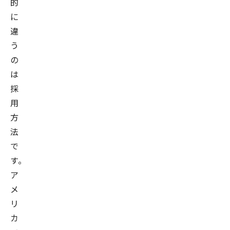
的
に
違
う
の
は
採
用
方
法
で
す。
ア
メ
リ
カ