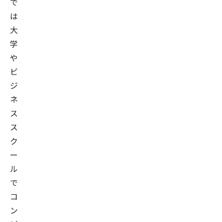
で
は
大
学
や
ビ
ジ
ネ
ス
ス
ク
ー
ル
で
コ
ン