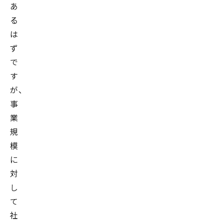
年
あ
多
る
摩
は
大
ず
学
で
経
す
営
が、
学
事
部
業
経
規
営
模
情
に
報
対
学
し
科
て
准
社
教