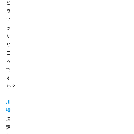
ど
う
い
っ
た
と
こ
ろ
で
す
か？
川
邊
決
定