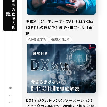
記
事
デ
の
ー
タ
登
サ
場
イ
生成AI（ジェネレーティブAI）とは？Cha
人
エ
ン
tGPTとの違いや仕組み・種類・活用事
物
テ
例
ィ
ス
AI/機械学習
生成AI/LLM
ト
川
邊
忠
利
Kawabe
Tadatoshi
株
会社
式
会
DX（デジタルトランスフォーメーション）
社
電
とは？今さら聞けない意味・定義を分か