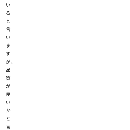
い
な
る
ど
と
に
従
言
事。
い
ま
す
が、
デ
ー
品
タ
サ
質
イ
エ
が
ン
テ
良
ィ
ス
い
ト
か
佐
と
藤
言