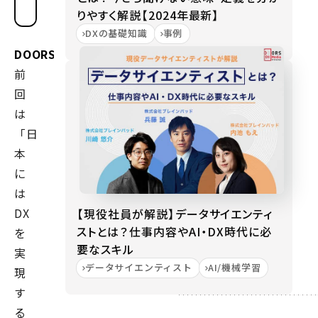
通
りやすく解説【2024年最新】
ク
DXの基礎知識
事例
ロ
ス
DOORS
ブ
前
レ
イ
回
ン
は
代
役職
「日
表
取
本
締
に
役
は
東
DX
【現役社員が解説】データサイエンティ
京
ストとは？仕事内容やAI・DX時代に必
を
大
要なスキル
実
学
データサイエンティスト
AI/機械学習
現
工
す
学
る
修