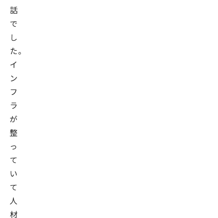
話
で
で
組
し
織
た。
改
イ
革
ン
や
フ
M&A
ラ
な
が
ど
プ
整
ロ
っ
ジ
て
ェ
い
ク
て
ト
人
参
材