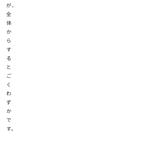
イ
が、
エ
全
ン
体
ス
か
取
ら
締
す
役
る
（兼
と
任）。
ご
プ
く
ロ
わ
ジ
ず
ェ
か
ク
で
ト
す。
マ
ネ