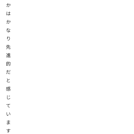
か
イ
は
ン
か
パ
な
ッ
り
ド
入
先
社。
進
2014
的
～
だ
2017
と
年、
感
Qubital
じ
デ
て
ー
い
タ
ま
サ
す