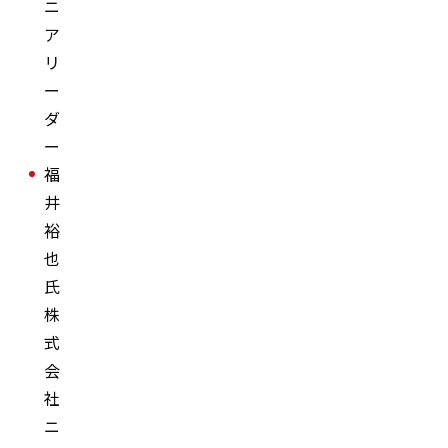
ニ
ア
リ
ー
ダ
ー
福
井
裕
也
氏
株
式
会
社
ニ