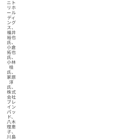
ニト
リホ
ール
ディ
ング
ス、
福井
裕也
氏、
小倉
拓也
氏、
小林
桂
氏、
家原
淳
氏、
株式
会社
ブレ
イン
パッ
ド、
八木
理恵
子、
川島