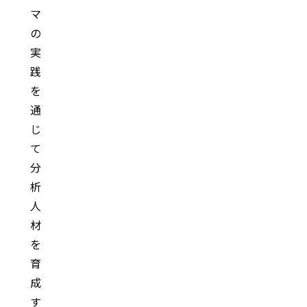
マ
の
実
践
を
通
じ
て
分
析
人
材
を
育
成
す