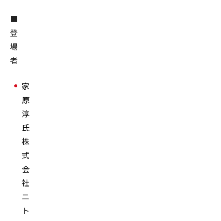
■
登
場
者
家
原
淳
氏
株
式
会
社
ニ
ト