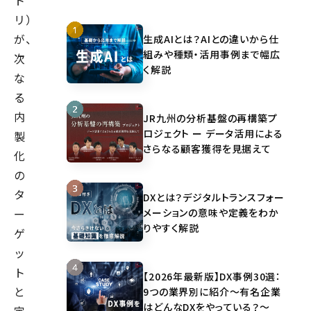
ト
リ）
が、
生成AIとは？AIとの違いから仕
組みや種類・活用事例まで幅広
次
く解説
な
る
内
JR九州の分析基盤の再構築プ
ロジェクト ー データ活用による
製
さらなる顧客獲得を見据えて
化
の
タ
DXとは？デジタルトランスフォー
メーションの意味や定義をわか
ー
りやすく解説
ゲ
ッ
ト
【2026年最新版】DX事例30選：
と
9つの業界別に紹介～有名企業
はどんなDXをやっている？～