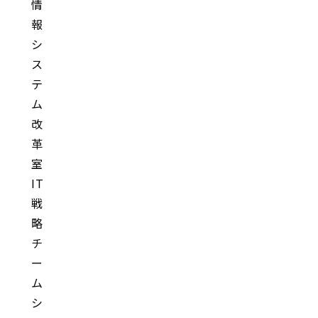
情
報
シ
ス
テ
ム
改
革
室
IT
戦
略
チ
ー
ム
シ