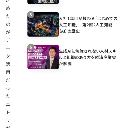
定
め
た
入社1年目が教わる「はじめての
の
人工知能」 第2回：人工知能
（AI）の歴史
が
デ
ー
生成AIに淘汰されない人材スキ
タ
ルと組織のあり方を経済産業省
が解説
活
用
だ
っ
た。
ニ
ト
リ