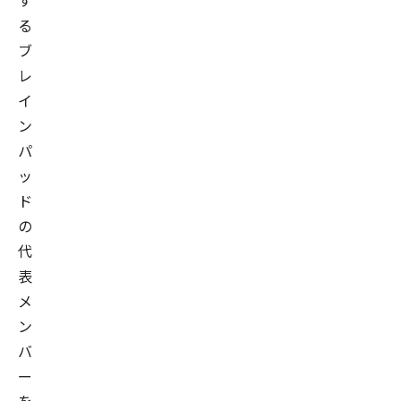
す
る
ブ
レ
イ
ン
パ
ッ
ド
の
代
表
メ
ン
バ
ー