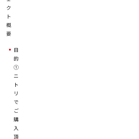
ク
ト
概
要
目
的
①
ニ
ト
リ
で
ご
購
入
頂