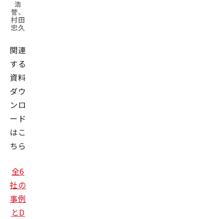
浩
誉、
村田
忠久
関連
する
資料
ダウ
ンロ
ード
はこ
ちら
全6
社の
事例
とD