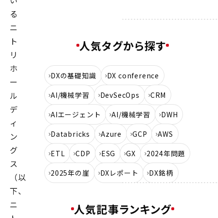
い
る
ニ
ト
人気タグから探す
リ
ホ
DXの基礎知識
DX conference
ー
ル
AI/機械学習
DevSecOps
CRM
デ
AIエージェント
AI/機械学習
DWH
ィ
Databricks
Azure
GCP
AWS
ン
グ
ETL
CDP
ESG
GX
2024年問題
ス
2025年の崖
DXレポート
DX銘柄
（以
下、
ニ
人気記事ランキング