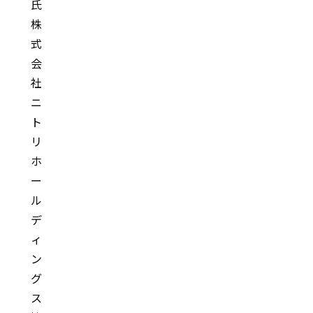
氏
株
式
会
社
ニ
ト
リ
ホ
ー
ル
デ
ィ
ン
グ
ス