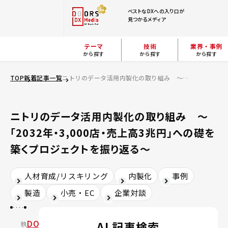
ベストなDXへの入り口が
見つかるメディア
テーマ
技術
業界・事例
から探す
から探す
から探す
TOP
新着記事一覧
ニトリのデータ活用内製化の取り組み ～「2032年・3,000店・売上高3兆円」への礎を築くプロジェクトを振り返る～
ニトリのデータ活用内製化の取り組み ～
「2032年・3,000店・売上高3兆円」への礎を
築くプロジェクトを振り返る～
人材育成/リスキリング
内製化
事例
製造
小売・EC
企業対談
DOORS
AI 記事検索
執