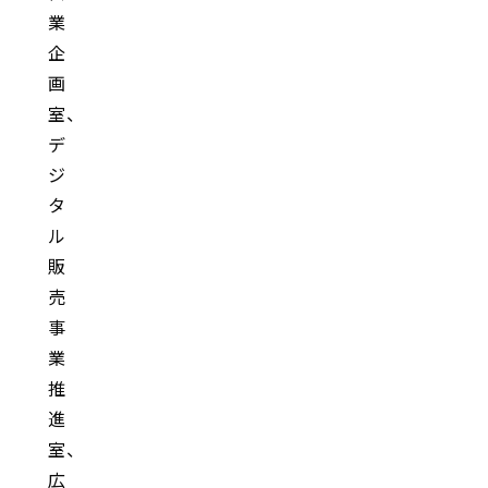
業
企
画
室、
デ
ジ
タ
ル
販
売
事
業
推
進
室、
広