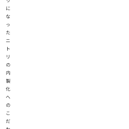
り
に
な
っ
た
ニ
ト
リ
の
内
製
化
へ
の
こ
だ