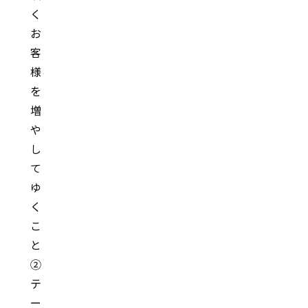
く
お
客
様
を
増
や
し
て
ゆ
く
こ
と
②
テ
ー