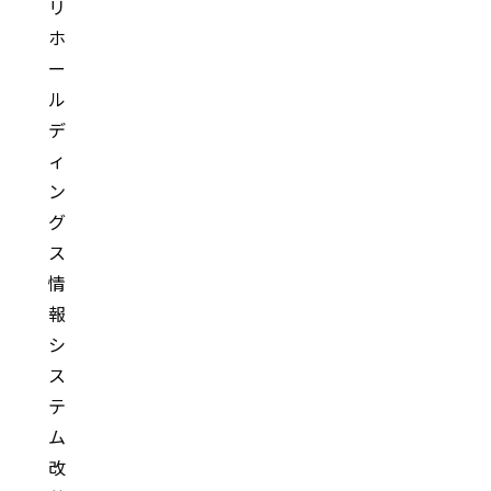
リ
ホ
ー
ル
デ
ィ
ン
グ
ス
情
報
シ
ス
テ
ム
改