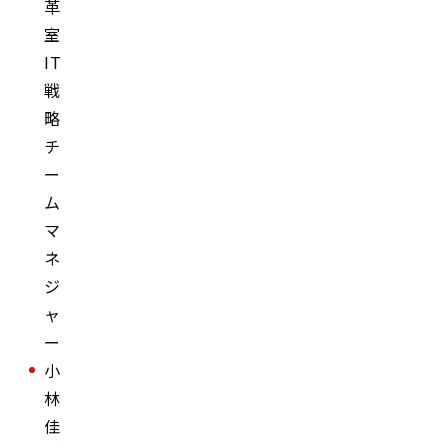
革
室
IT
戦
略
チ
ー
ム
マ
ネ
ジ
ャ
ー
小
林
佳