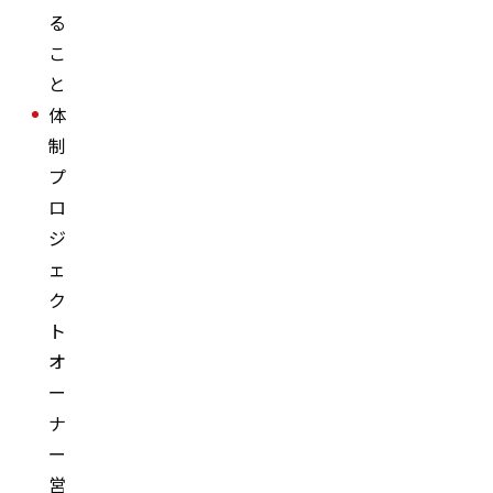
る
こ
と
体
制
プ
ロ
ジ
ェ
ク
ト
オ
ー
ナ
ー
営