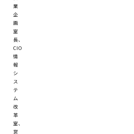
業
企
画
室
長、
CIO
情
報
シ
ス
テ
ム
改
革
室、
営