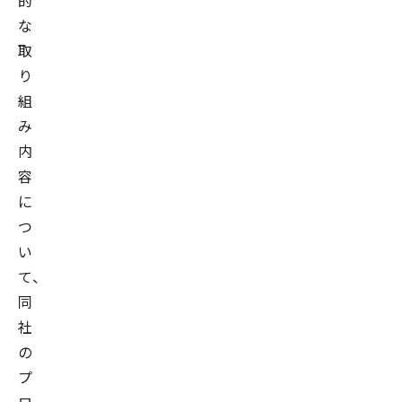
的
な
取
り
組
み
内
容
に
つ
い
て、
同
社
の
プ