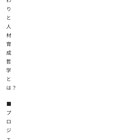
わ
り
と
人
材
育
成
哲
学
と
は？
■
プ
ロ
ジ
ェ