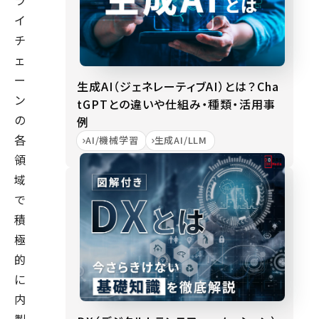
ラ
イ
チ
ェ
ー
生成AI（ジェネレーティブAI）とは？Cha
ン
tGPTとの違いや仕組み・種類・活用事
の
例
各
AI/機械学習
生成AI/LLM
領
域
で
積
極
的
に
内