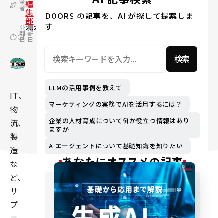
筆
編
者
集
DOORS の記事を、AI が探して提案しま
部
す
公
2023.06.21
更
2024.06.04
開
新
日
日
検索
LLMの活用事例を教えて
IT、
マーケティングの実務でAIを活用するには？
物
企業の人材育成について何か役立つ情報はあり
流、
ますか
製
AIエージェントについて基礎知識を知りたい
造
あなたにオススメの記事
な
ど、
サ
プ