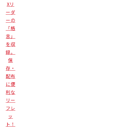
Xリ
ーダ
ーの
「格
言」
を収
録。
保
存・
配布
に便
利な
リー
フレ
ッ
ト！