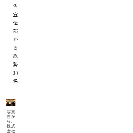
告
宣
伝
部
か
ら
総
勢
17
名
写真
左か
ら、
株式
会社