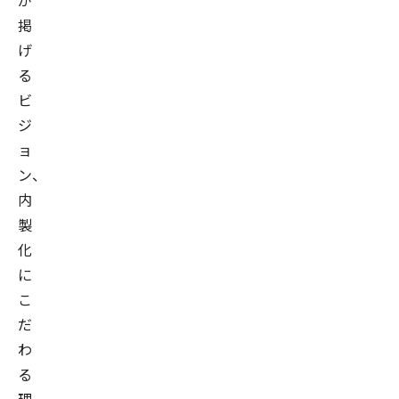
が
掲
げ
る
ビ
ジ
ョ
ン、
内
製
化
に
こ
だ
わ
る