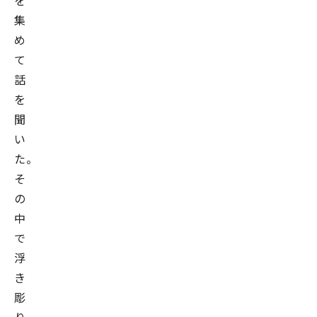
を
集
め
て
話
を
聞
い
た。
そ
の
中
で
浮
き
彫