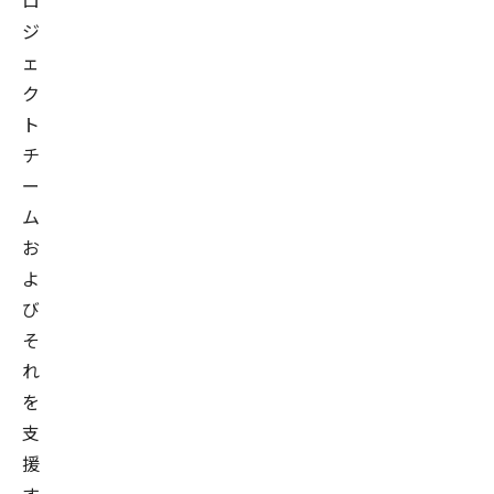
ロ
ジ
ェ
ク
ト
チ
ー
ム
お
よ
び
そ
れ
を
支
援