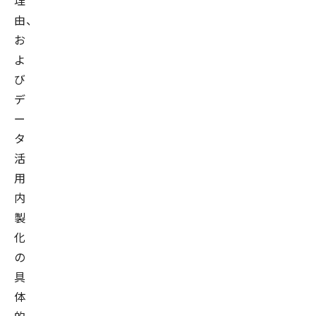
理
由、
お
よ
び
デ
ー
タ
活
用
内
製
化
の
具
体