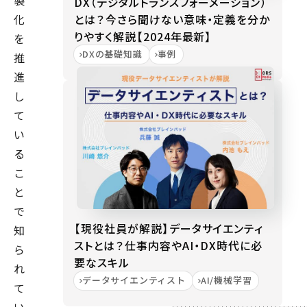
製
DX（デジタルトランスフォーメーション）
とは？今さら聞けない意味・定義を分か
化
りやすく解説【2024年最新】
を
DXの基礎知識
事例
推
進
し
て
い
る
こ
と
で
【現役社員が解説】データサイエンティ
知
ストとは？仕事内容やAI・DX時代に必
ら
要なスキル
れ
データサイエンティスト
AI/機械学習
て