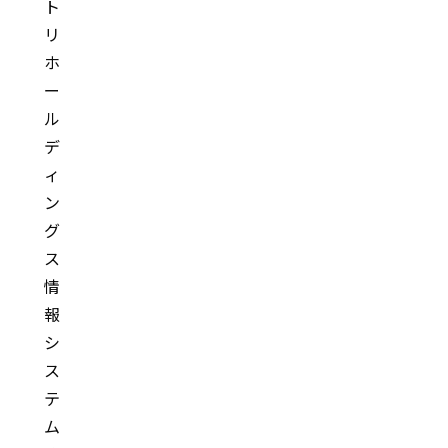
ト
リ
ホ
ー
ル
デ
ィ
ン
グ
ス
情
報
シ
ス
テ
ム