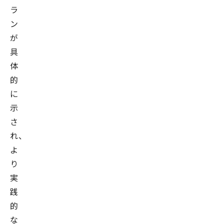
ラ
ン
が
具
体
的
に
示
さ
れ、
よ
り
実
践
的
な