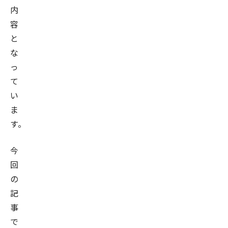
内
容
と
な
っ
て
い
ま
す。
今
回
の
記
事
で