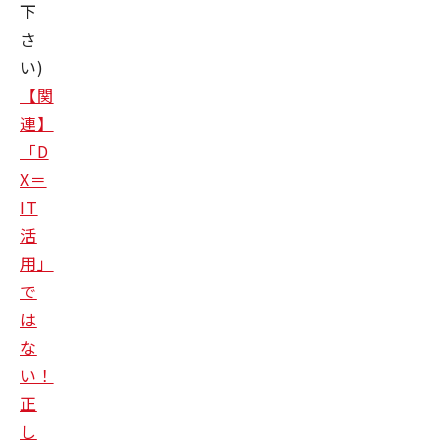
下
さ
い)
【関
連】
「D
X＝
IT
活
用」
で
は
な
い！
正
し