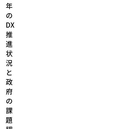
年
の
DX
推
進
状
況
と
政
府
の
課
題