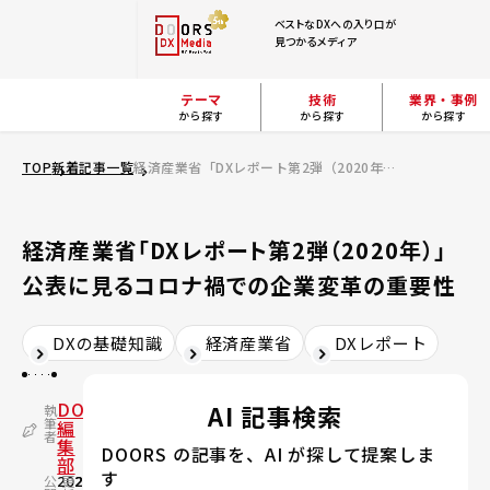
ベストなDXへの入り口が
見つかるメディア
テーマ
技術
業界・事例
から探す
から探す
から探す
TOP
新着記事一覧
経済産業省「DXレポート第2弾（2020年）」公表に見るコロナ禍での企業変革の重要性
経済産業省「DXレポート第2弾（2020年）」
公表に見るコロナ禍での企業変革の重要性
DXの基礎知識
経済産業省
DXレポート
DOORS
AI 記事検索
執
筆
編
者
集
DOORS の記事を、AI が探して提案しま
部
す
公
2021.03.24
更
2024.06.06