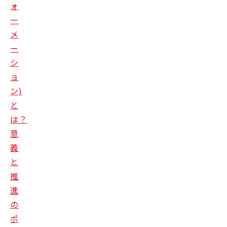
ォ
ー
メ
ー
シ
ョ
ン)
と
は？
意
義
と
推
進
の
ポ