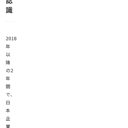
認
識
2018
年
以
降
の2
年
間
で、
日
本
企
業