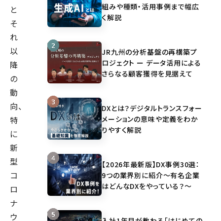
組みや種類・活用事例まで幅広
と
く解説
そ
れ
以
JR九州の分析基盤の再構築プ
ロジェクト ー データ活用による
降
さらなる顧客獲得を見据えて
の
動
向、
DXとは？デジタルトランスフォー
メーションの意味や定義をわか
特
りやすく解説
に
新
型
【2026年最新版】DX事例30選：
コ
9つの業界別に紹介～有名企業
はどんなDXをやっている？～
ロ
ナ
ウ
入社1年目が教わる「はじめての