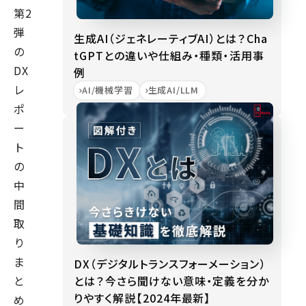
第2
弾
生成AI（ジェネレーティブAI）とは？Cha
の
tGPTとの違いや仕組み・種類・活用事
DX
例
レ
AI/機械学習
生成AI/LLM
ポ
ー
ト
の
中
間
取
り
ま
DX（デジタルトランスフォーメーション）
とは？今さら聞けない意味・定義を分か
と
りやすく解説【2024年最新】
め