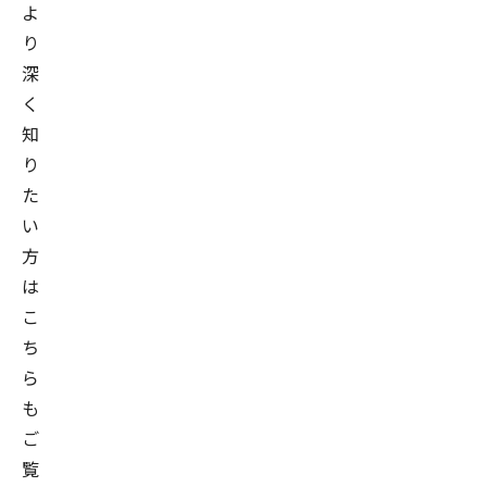
よ
り
深
く
知
り
た
い
方
は
こ
ち
ら
も
ご
覧