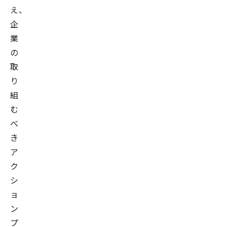
え、
企
業
の
取
り
組
む
べ
き
ア
ク
シ
ョ
ン
プ