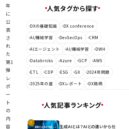
年
人気タグから探す
に
公
DXの基礎知識
DX conference
表
さ
AI/機械学習
DevSecOps
CRM
れ
AIエージェント
AI/機械学習
DWH
た
Databricks
Azure
GCP
AWS
第1
弾
ETL
CDP
ESG
GX
2024年問題
レ
2025年の崖
DXレポート
DX銘柄
ポ
ー
ト
人気記事ランキング
の
内
容
生成AIとは？AIとの違いから仕