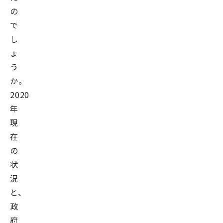
の
で
し
ょ
う
か。
2020
年
現
在
の
状
況
と、
政
府