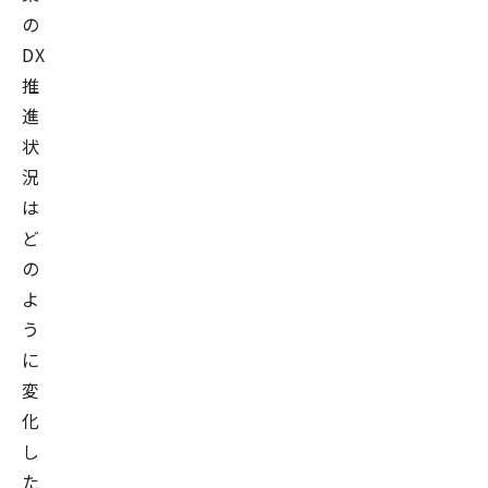
の
DX
推
進
状
況
は
ど
の
よ
う
に
変
化
し
た