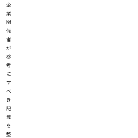
企
業
関
係
者
が
参
考
に
す
べ
き
記
載
を
整