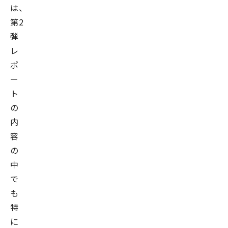
は、
第2
弾
レ
ポ
ー
ト
の
内
容
の
中
で
も
特
に