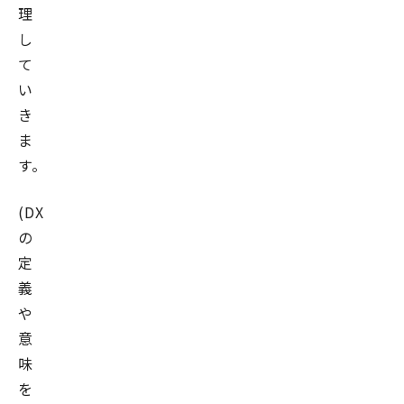
理
し
て
い
き
ま
す。
(DX
の
定
義
や
意
味
を