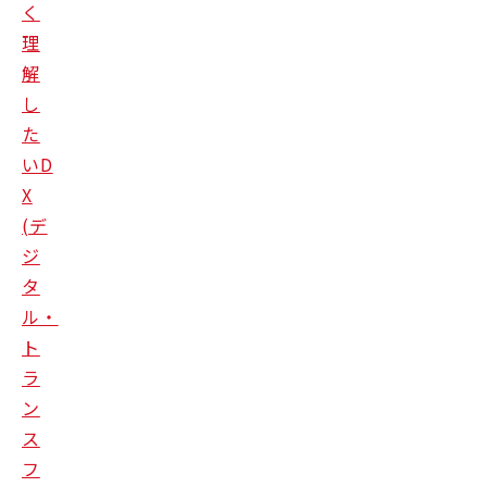
く
理
解
し
た
いD
X
(デ
ジ
タ
ル・
ト
ラ
ン
ス
フ