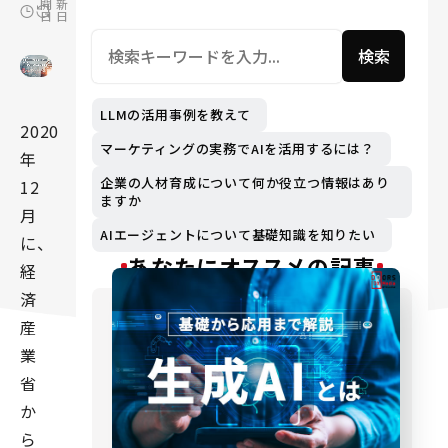
開
新
日
日
検索
LLMの活用事例を教えて
2020
マーケティングの実務でAIを活用するには？
年
企業の人材育成について何か役立つ情報はあり
12
ますか
月
AIエージェントについて基礎知識を知りたい
に、
あなたにオススメの記事
経
済
産
業
省
か
ら