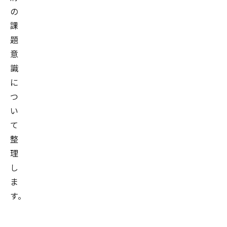
の
課
題
意
識
に
つ
い
て
整
理
し
ま
す。