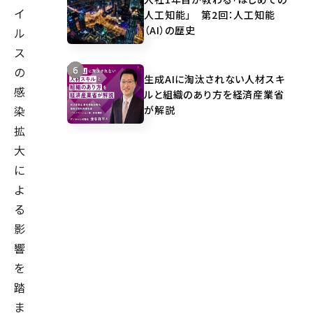
イ
人工知能」 第2回：人工知能
（AI）の歴史
ル
ス
の
生成AIに淘汰されない人材スキ
感
ルと組織のあり方を経済産業省
が解説
染
拡
大
に
よ
る
影
響
を
踏
ま