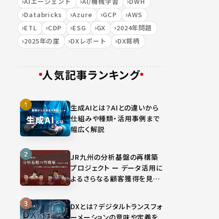
AIエージェント
AI/機械学習
DWH
Databricks
Azure
GCP
AWS
ETL
CDP
ESG
GX
2024年問題
2025年の崖
DXレポート
DX銘柄
人気記事ランキング
生成AIとは？AIとの違いから
仕組みや種類・活用事例まで
幅広く解説
JR九州の分析基盤の再構築
プロジェクト ー データ活用に
よるさらなる顧客獲得を見据
えて
DXとは？デジタルトランスフォ
ーメーションの意味や定義を