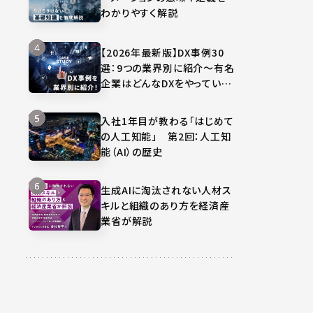
わかりやすく解説
【2026年最新版】DX事例30
選：9つの業界別に紹介～有名
企業はどんなDXをやってい
る？～
入社1年目が教わる「はじめて
の人工知能」 第2回：人工知
能（AI）の歴史
生成AIに淘汰されない人材ス
キルと組織のあり方を経済産
業省が解説