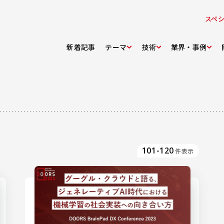
スペ
新着記事
テーマ
技術
業界・事例
101-120
件表示