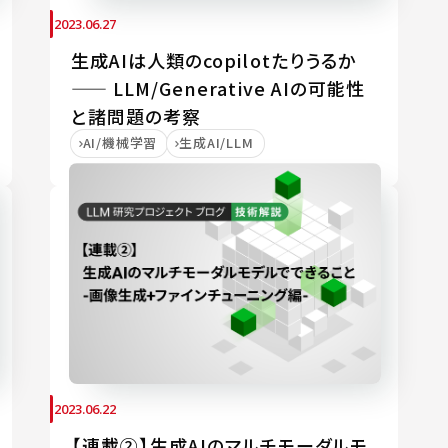
2023.06.27
生成AIは人類のcopilotたりうるか
—— LLM/Generative AIの可能性
と諸問題の考察
AI/機械学習
生成AI/LLM
2023.06.22
【連載②】生成AIのマルチモーダルモ