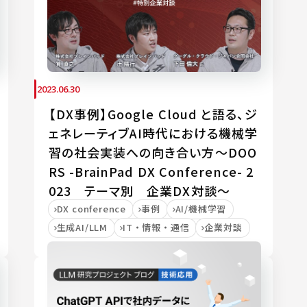
2023.06.30
【DX事例】Google Cloud と語る、ジ
ェネレーティブAI時代における機械学
習の社会実装への向き合い方～DOO
RS -BrainPad DX Conference- 2
023 テーマ別 企業DX対談～
DX conference
事例
AI/機械学習
生成AI/LLM
IT・情報・通信
企業対談