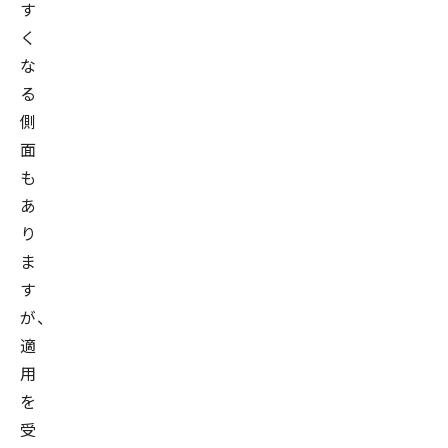
す
く
な
る
側
面
も
あ
り
ま
す
が、
適
用
を
受