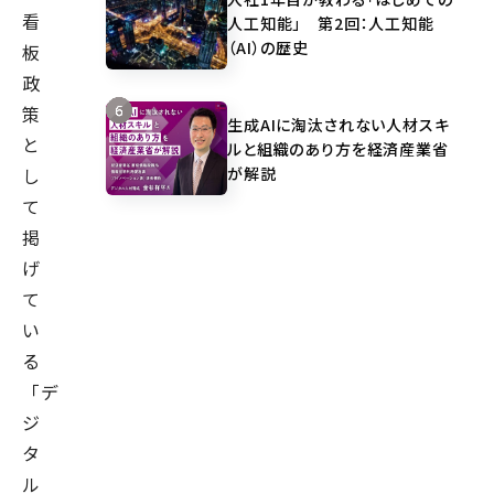
看
人工知能」 第2回：人工知能
（AI）の歴史
板
政
策
生成AIに淘汰されない人材スキ
と
ルと組織のあり方を経済産業省
が解説
し
て
掲
げ
て
い
る
「デ
ジ
タ
ル