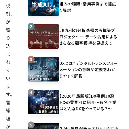
組みや種類・活用事例まで幅広
税
く解説
制」
が
盛
JR九州の分析基盤の再構築プ
ロジェクト ー データ活用による
り
さらなる顧客獲得を見据えて
込
ま
れ
DXとは？デジタルトランスフォー
メーションの意味や定義をわか
て
りやすく解説
い
ま
す。
【2026年最新版】DX事例30選：
菅
9つの業界別に紹介～有名企業
はどんなDXをやっている？～
総
理
が
入社1年目が教わる「はじめての