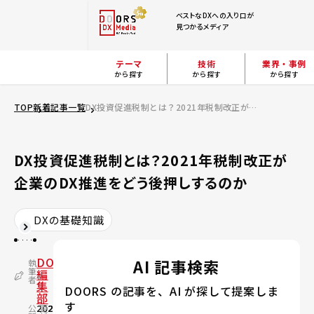
ベストなDXへの入り口が
見つかるメディア
テーマ
技術
業界・事例
から探す
から探す
から探す
TOP
新着記事一覧
DX投資促進税制とは？2021年税制改正が企業のDX推進をどう後押しするのか
DX投資促進税制とは？2021年税制改正が
企業のDX推進をどう後押しするのか
DXの基礎知識
DOORS
AI 記事検索
執
筆
編
者
集
DOORS の記事を、AI が探して提案しま
部
す
公
2021.03.31
更
2024.06.06