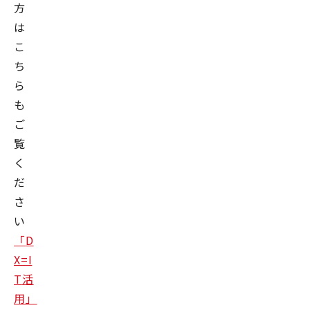
方
は
こ
ち
ら
も
ご
覧
く
だ
さ
い
「
D
X=I
T
活
用」