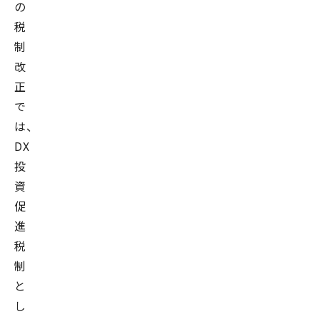
の
税
制
改
正
で
は、
DX
投
資
促
進
税
制
と
し