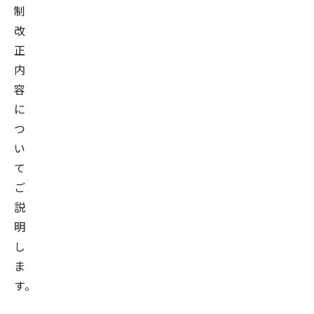
制
改
正
内
容
に
つ
い
て
ご
説
明
し
ま
す。