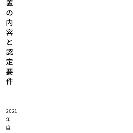
置
の
内
容
と
認
定
要
件
2021
年
度