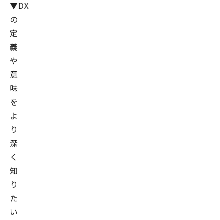
▼DX
の
定
義
や
意
味
を
よ
り
深
く
知
り
た
い