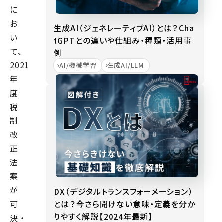
に
お
生成AI（ジェネレーティブAI）とは？Cha
い
tGPTとの違いや仕組み・種類・活用事
て、
例
2021
AI/機械学習
生成AI/LLM
年
度
税
制
改
正
法
案
が
DX（デジタルトランスフォーメーション）
とは？今さら聞けない意味・定義を分か
可
りやすく解説【2024年最新】
決・