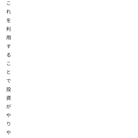
こ
れ
を
利
用
す
る
こ
と
で
投
資
が
や
り
や