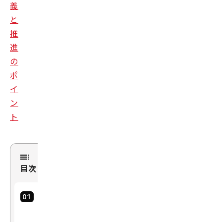
義
と
推
進
の
ポ
イ
ン
ト
目次
D
X
投