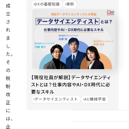
DXの基礎知識
事例
成
立
さ
れ
ま
し
た。
そ
の
【現役社員が解説】データサイエンティ
税
ストとは？仕事内容やAI・DX時代に必
制
要なスキル
改
データサイエンティスト
AI/機械学習
正
に
は、
企