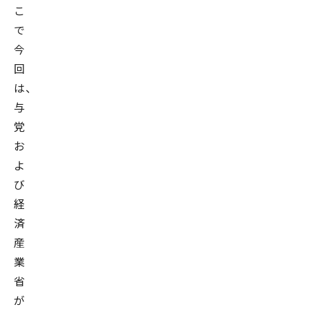
こ
で
今
回
は、
与
党
お
よ
び
経
済
産
業
省
が