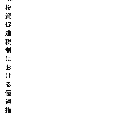
投
資
促
進
税
制
に
お
け
る
優
遇
措