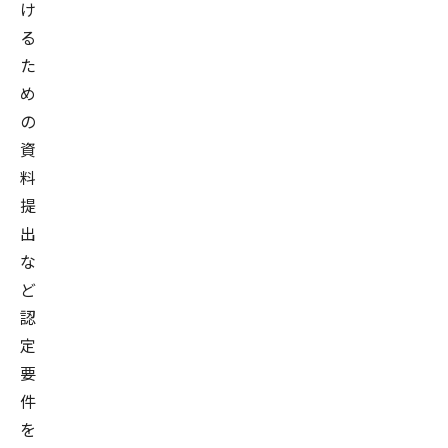
け
る
た
め
の
資
料
提
出
な
ど
認
定
要
件
を