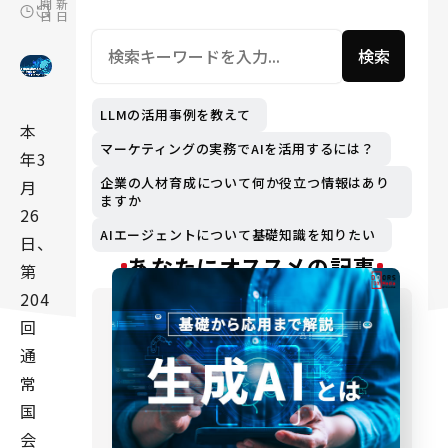
開
新
日
日
検索
LLMの活用事例を教えて
本
マーケティングの実務でAIを活用するには？
年3
企業の人材育成について何か役立つ情報はあり
月
ますか
26
AIエージェントについて基礎知識を知りたい
日、
あなたにオススメの記事
第
204
回
通
常
国
会