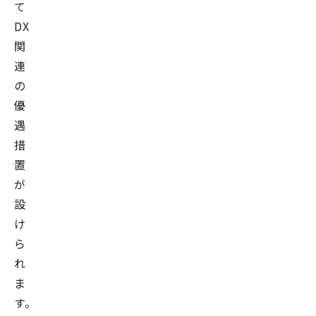
て
DX
関
連
の
優
遇
措
置
が
設
け
ら
れ
ま
す。