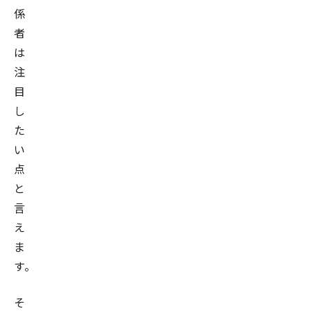
係
者
は
注
目
し
た
い
点
と
言
え
ま
す。
そ