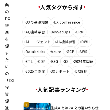
業
人気タグから探す
の
DX
DXの基礎知識
DX conference
推
進
AI/機械学習
DevSecOps
CRM
を
AIエージェント
AI/機械学習
DWH
促
Databricks
Azure
GCP
AWS
す
た
ETL
CDP
ESG
GX
2024年問題
め
2025年の崖
DXレポート
DX銘柄
の
「DX
投
人気記事ランキング
資
促
進
生成AIとは？AIとの違いから仕