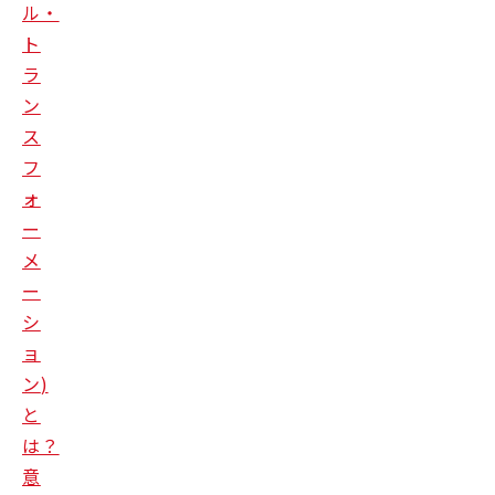
ル・
ト
ラ
ン
ス
フ
ォ
ー
メ
ー
シ
ョ
ン
)
と
は？
意