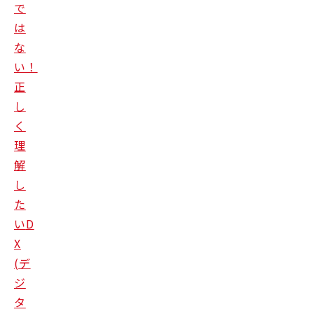
で
は
な
い！
正
し
く
理
解
し
た
い
D
X
(
デ
ジ
タ