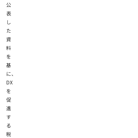
公
表
し
た
資
料
を
基
に、
DX
を
促
進
す
る
税