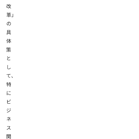
改
革」
の
具
体
策
と
し
て、
特
に
ビ
ジ
ネ
ス
関