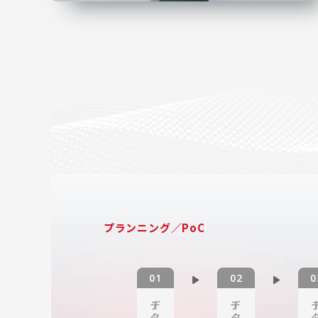
プランニング／PoC
デー
デー
デ
タ
タ