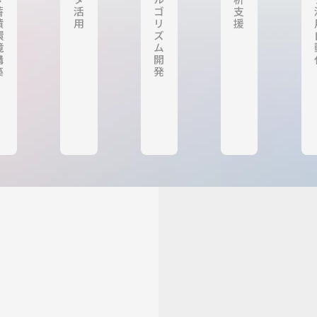
蓄
活
ゴ
支
積
用
リ
援
環
ズ
境
ム
構
開
築
発