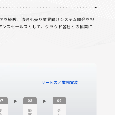
ニアを経験。流通小売り業界向けシステム開発を担
イアンスセールスとして、クラウド各社との協業に
サービス／業務実装
デー
顧
デー
タ
客
タ