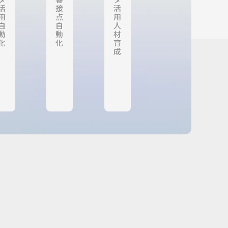
活
接
活
用
点
用
自
自
人
動
動
材
化
化
育
成