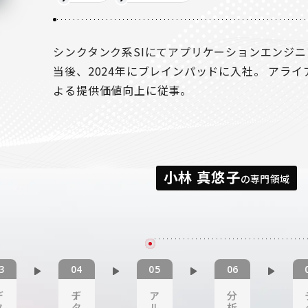
シンクタンク系SIにてアプリケーションエンジ
当後、2024年にブレインパッドに入社。 アラ
よる提供価値向上に従事。
小林 真悠子
の専門領域
ー
デー
ア
分
タ
タ
ル
析