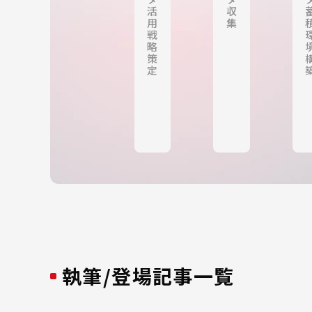
活
収
用
集
戦
略
策
定
執筆/登場記事一覧