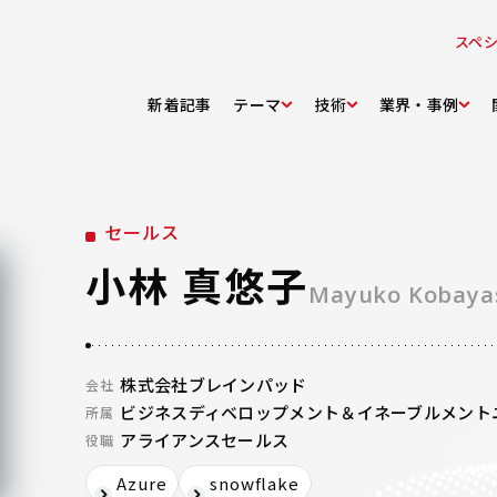
スペ
新着記事
テーマ
技術
業界・事例
セールス
小林 真悠子
Mayuko Kobaya
株式会社ブレインパッド
会社
ビジネスディベロップメント＆イネーブルメント
所属
アライアンスセールス
役職
Azure
snowflake