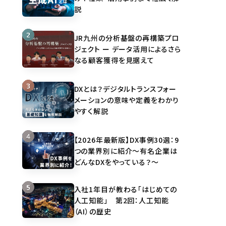
説
JR九州の分析基盤の再構築プロ
ジェクト ー データ活用によるさら
なる顧客獲得を見据えて
DXとは？デジタルトランスフォー
メーションの意味や定義をわかり
やすく解説
【2026年最新版】DX事例30選：9
つの業界別に紹介～有名企業は
どんなDXをやっている？～
入社1年目が教わる「はじめての
人工知能」 第2回：人工知能
（AI）の歴史