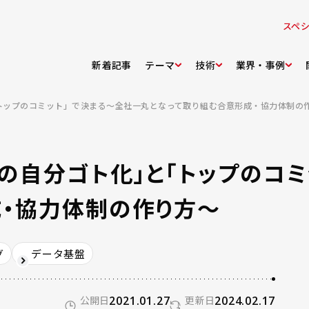
スペ
新着記事
テーマ
技術
業界・事例
トップのコミット」で決まる～全社一丸となって取り組む合意形成・協力体制の
題の自分ゴト化」と「トップのコ
成・協力体制の作り方～
グ
データ基盤
公開日
2021.01.27
更新日
2024.02.17