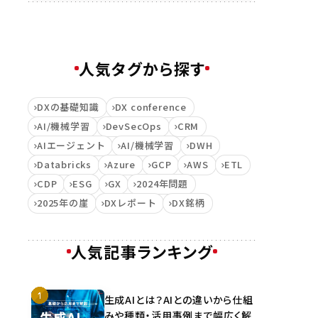
人気タグから探す
DXの基礎知識
DX conference
AI/機械学習
DevSecOps
CRM
AIエージェント
AI/機械学習
DWH
Databricks
Azure
GCP
AWS
ETL
CDP
ESG
GX
2024年問題
2025年の崖
DXレポート
DX銘柄
人気記事ランキング
生成AIとは？AIとの違いから仕組
みや種類・活用事例まで幅広く解