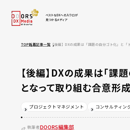
ベストなDXへの入り口が
見つかるメディア
TOP
新着記事一覧
【後編】DXの成果は「課題の自分ゴト化」と「
【後編】DXの成果は「課
となって取り組む合意形
プロジェクトマネジメント
コンサルティン
DOORS編集部
執筆者