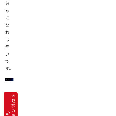
参
考
に
な
れ
ば
幸
い
で
す。
本
記
事
デ
の
ー
タ
執