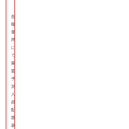
ー
各
種
業
界
に
て、
需
要
予
測、
人
員
配
置
最