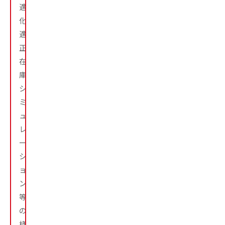
適
化、
適
正
在
庫
シ
ミ
ュ
レ
ー
シ
ョ
ン
等
の
様々