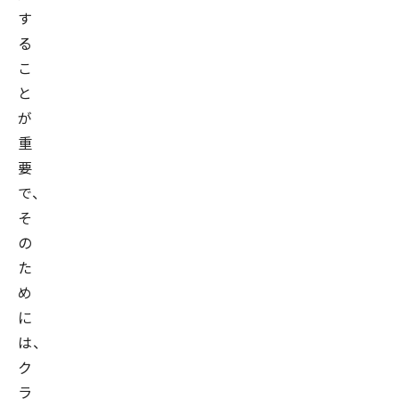
す
る
こ
と
が
重
要
で、
そ
の
た
め
に
は、
ク
ラ