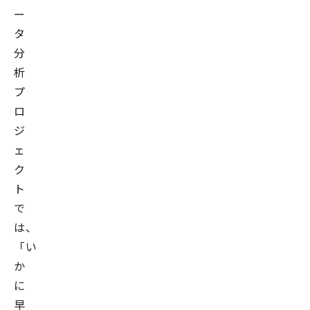
ー
タ
分
析
プ
ロ
ジ
ェ
ク
ト
で
は、
「い
か
に
早