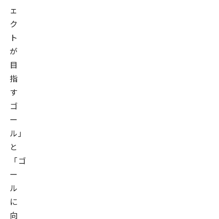
ェ
ク
ト
が
目
指
す
ゴ
ー
ル」
と
「ゴ
ー
ル
に
向