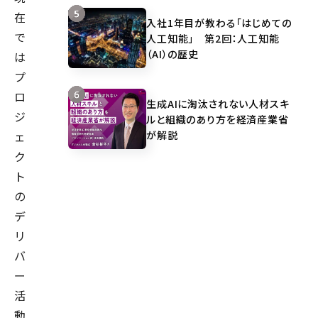
在
入社1年目が教わる「はじめての
で
人工知能」 第2回：人工知能
（AI）の歴史
は
プ
ロ
生成AIに淘汰されない人材スキ
ジ
ルと組織のあり方を経済産業省
が解説
ェ
ク
ト
の
デ
リ
バ
ー
活
動