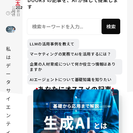
DOORS の記事を、AI が探して提案しま
太
す
公
2021.09.16
更
2025.01.21
開
新
日
日
検索
LLMの活用事例を教えて
私
マーケティングの実務でAIを活用するには？
は
企業の人材育成について何か役立つ情報はあり
デ
ますか
ー
AIエージェントについて基礎知識を知りたい
タ
あなたにオススメの記事
サ
イ
エ
ン
テ
ィ