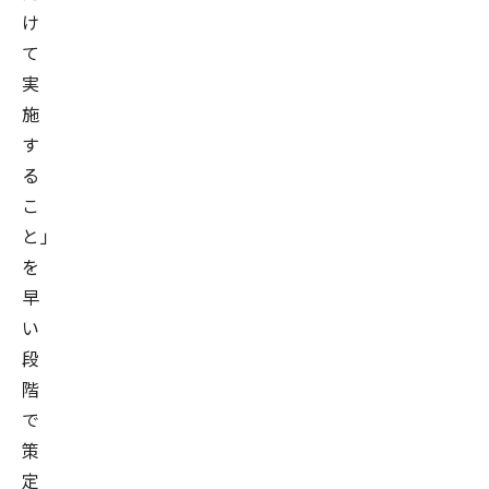
け
て
実
施
す
る
こ
と」
を
早
い
段
階
で
策
定