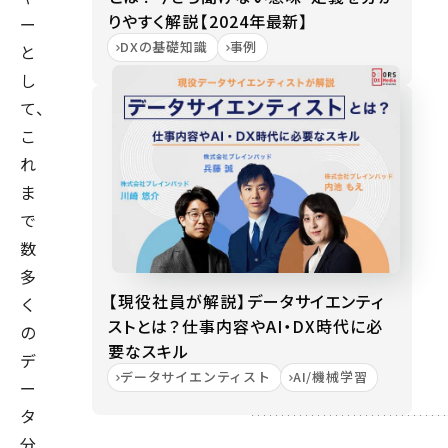
りやすく解説【2024年最新】
ー
DXの基礎知識
事例
と
し
て、
こ
れ
ま
で
数
多
【現役社員が解説】データサイエンティ
く
ストとは？仕事内容やAI・DX時代に必
の
要なスキル
デ
データサイエンティスト
AI/機械学習
ー
タ
分