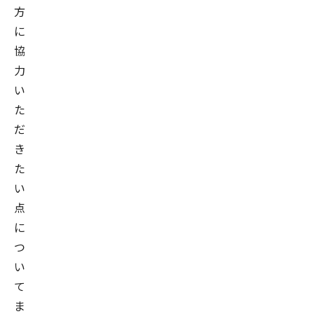
方
に
協
力
い
た
だ
き
た
い
点
に
つ
い
て
ま