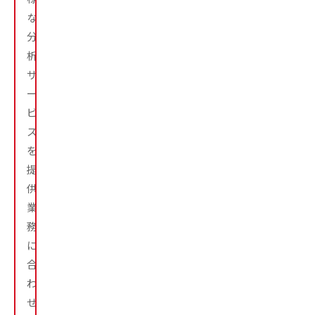
な
分
析
サ
ー
ビ
ス
を
提
供。
業
務
に
合
わ
せ