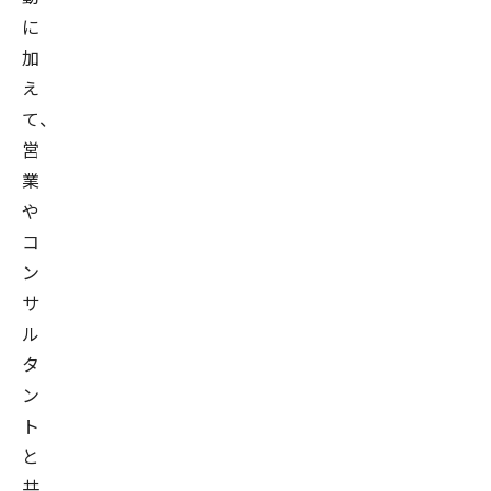
に
加
え
て、
営
業
や
コ
ン
サ
ル
タ
ン
ト
と
共