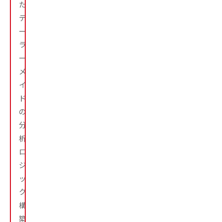
た
テ
ー
ラ
ー
メ
イ
ド
の
分
析
ロ
ジ
ッ
ク
構
築