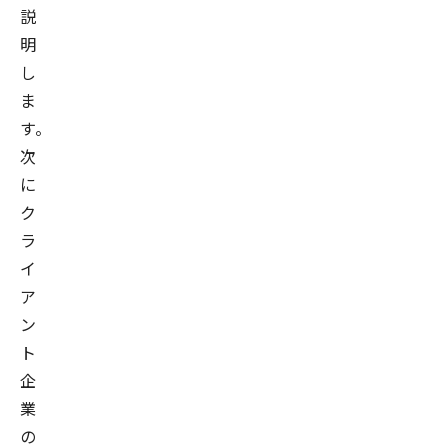
説
明
し
ま
す。
次
に
ク
ラ
イ
ア
ン
ト
企
業
の