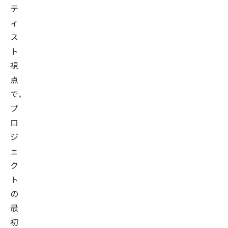
テ
ィ
ス
ト
視
点
で、
プ
ロ
ジ
ェ
ク
ト
の
最
初