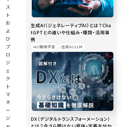
ス
ト
お
生成AI（ジェネレーティブAI）とは？Cha
よ
tGPTとの違いや仕組み・種類・活用事
び
例
プ
AI/機械学習
生成AI/LLM
ロ
ジ
ェ
ク
ト
マ
ネ
ー
ジ
DX（デジタルトランスフォーメーション）
とは？今さら聞けない意味・定義を分か
ャ