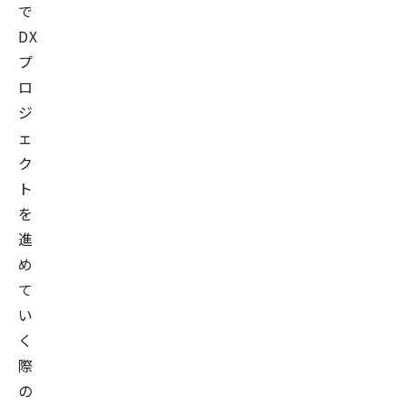
で
DX
プ
ロ
ジ
ェ
ク
ト
を
進
め
て
い
く
際
の