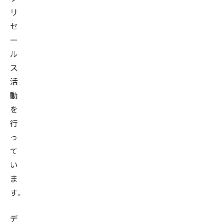
リ
セ
ー
ル
ス
活
動
を
行
っ
て
い
ま
す。
デ