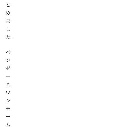
と
め
ま
し
た。
ベ
ン
ダ
ー
と
ワ
ン
チ
ー
ム