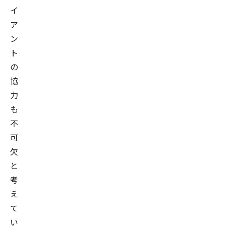
イ
ア
ン
ト
の
協
力
も
不
可
欠
と
考
え
て
い