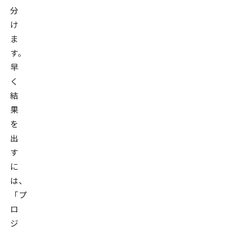
分
け
ま
す。
早
く
結
果
を
出
す
に
は、
「プ
ロ
ジ