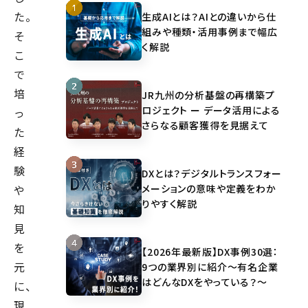
た。
生成AIとは？AIとの違いから仕
組みや種類・活用事例まで幅広
そ
く解説
こ
で
培
JR九州の分析基盤の再構築プ
ロジェクト ー データ活用による
っ
さらなる顧客獲得を見据えて
た
経
験
DXとは？デジタルトランスフォー
メーションの意味や定義をわか
や
りやすく解説
知
見
を
【2026年最新版】DX事例30選：
元
9つの業界別に紹介～有名企業
はどんなDXをやっている？～
に、
現