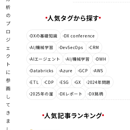
析
の
人気タグから探す
プ
ロ
DXの基礎知識
DX conference
ジ
ェ
AI/機械学習
DevSecOps
CRM
ク
AIエージェント
AI/機械学習
DWH
ト
Databricks
Azure
GCP
AWS
に
参
ETL
CDP
ESG
GX
2024年問題
画
2025年の崖
DXレポート
DX銘柄
し
て
き
人気記事ランキング
ま
し