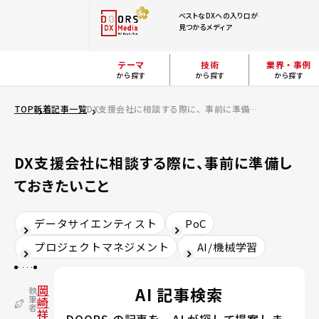
ベストなDXへの入り口が
見つかるメディア
テーマ
技術
業界・事例
から探す
から探す
から探す
TOP
新着記事一覧
DX支援会社に相談する際に、事前に準備しておきたいこと
DX支援会社に相談する際に、事前に準備し
ておきたいこと
データサイエンティスト
PoC
プロジェクトマネジメント
AI/機械学習
岡
AI 記事検索
執
筆
崎
者
祥