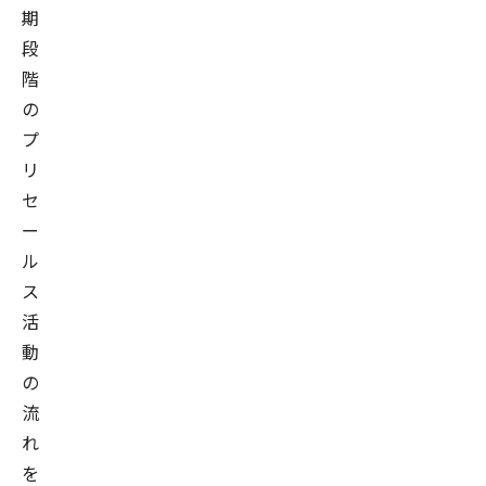
期
段
階
の
プ
リ
セ
ー
ル
ス
活
動
の
流
れ
を