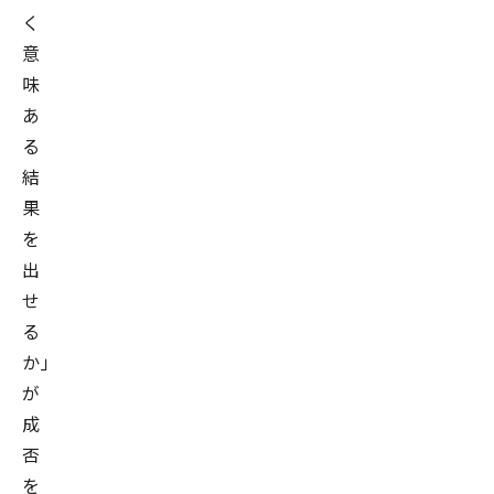
く
意
味
あ
る
結
果
を
出
せ
る
か」
が
成
否
を