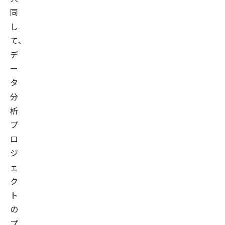
同
し
て、
デ
ー
タ
分
析
プ
ロ
ジ
ェ
ク
ト
の
プ