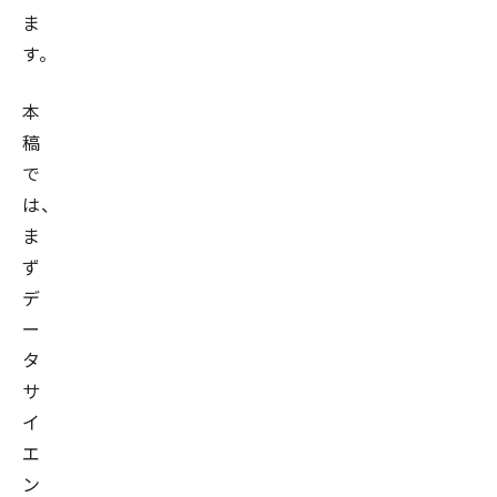
ま
す。
本
稿
で
は、
ま
ず
デ
ー
タ
サ
イ
エ
ン