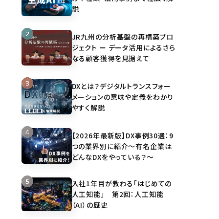
説
JR九州の分析基盤の再構築プロ
ジェクト ー データ活用によるさら
なる顧客獲得を見据えて
DXとは？デジタルトランスフォー
メーションの意味や定義をわかり
やすく解説
【2026年最新版】DX事例30選：9
つの業界別に紹介～有名企業は
どんなDXをやっている？～
入社1年目が教わる「はじめての
人工知能」 第2回：人工知能
（AI）の歴史