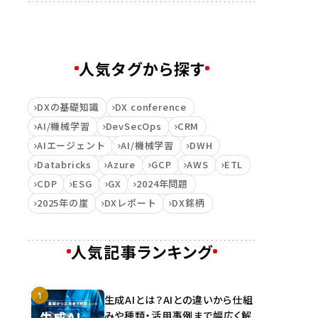
人気タグから探す
DXの基礎知識
DX conference
AI/機械学習
DevSecOps
CRM
AIエージェント
AI/機械学習
DWH
Databricks
Azure
GCP
AWS
ETL
CDP
ESG
GX
2024年問題
2025年の崖
DXレポート
DX銘柄
人気記事ランキング
生成AIとは？AIとの違いから仕組
みや種類・活用事例まで幅広く解