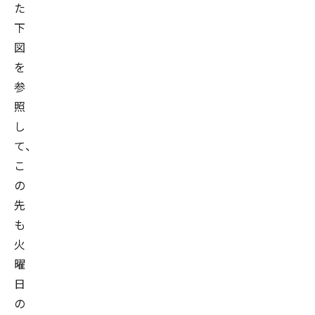
た
下
図
を
参
照
し
て、
こ
の
先
も
火
曜
日
の