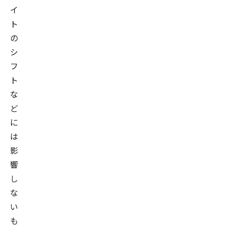
イ
ト
の
シ
フ
ト
な
ど
に
は
影
響
し
な
い
も