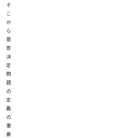
そ
こ
か
ら
意
思
決
定
問
題
の
定
義
の
重
要