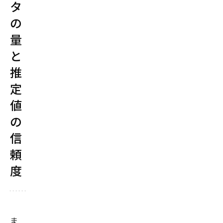
タ
の
量
と
推
定
値
の
信
頼
度
ま