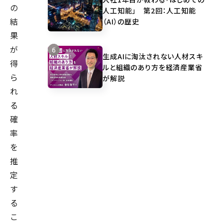
の
人工知能」 第2回：人工知能
結
（AI）の歴史
果
が
生成AIに淘汰されない人材スキ
得
ルと組織のあり方を経済産業省
ら
が解説
れ
る
確
率
を
推
定
す
る
こ