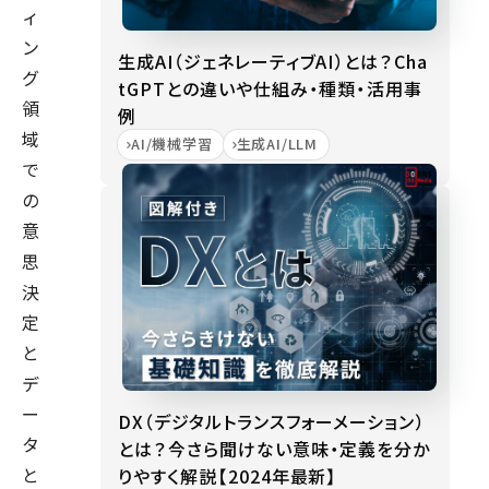
ィ
ン
生成AI（ジェネレーティブAI）とは？Cha
グ
tGPTとの違いや仕組み・種類・活用事
領
例
域
AI/機械学習
生成AI/LLM
で
の
意
思
決
定
と
デ
ー
DX（デジタルトランスフォーメーション）
タ
とは？今さら聞けない意味・定義を分か
と
りやすく解説【2024年最新】