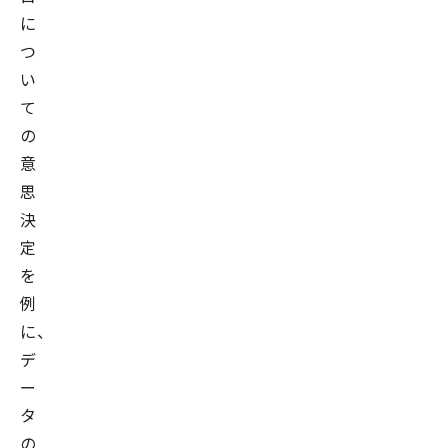
に
つ
い
て
の
意
思
決
定
を
例
に、
デ
ー
タ
の