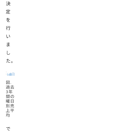
決
定
を
行
い
ま
し
た。
図.
過去
3年
間の
曜日
別売
上平
均
で