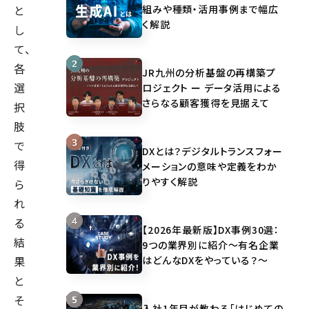
組みや種類・活用事例まで幅広
と
く解説
し
て、
各
JR九州の分析基盤の再構築プ
選
ロジェクト ー データ活用による
さらなる顧客獲得を見据えて
択
肢
で
DXとは？デジタルトランスフォー
得
メーションの意味や定義をわか
りやすく解説
ら
れ
る
【2026年最新版】DX事例30選：
結
9つの業界別に紹介～有名企業
はどんなDXをやっている？～
果
と
そ
入社1年目が教わる「はじめての