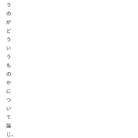
う
の
が
ど
う
い
う
も
の
か
に
つ
い
て
論
じ、