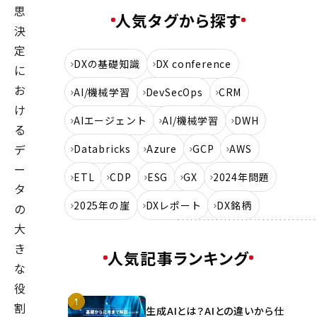
思
人気タグから探す
決
定
DXの基礎知識
DX conference
に
お
AI/機械学習
DevSecOps
CRM
け
AIエージェント
AI/機械学習
DWH
る
デ
Databricks
Azure
GCP
AWS
ー
ETL
CDP
ESG
GX
2024年問題
タ
2025年の崖
DXレポート
DX銘柄
の
大
き
人気記事ランキング
な
役
割
生成AIとは？AIとの違いから仕