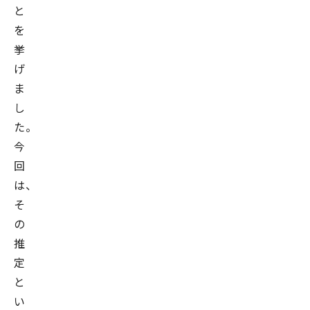
と
を
挙
げ
ま
し
た。
今
回
は、
そ
の
推
定
と
い