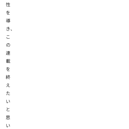
性
を
導
き、
こ
の
連
載
を
終
え
た
い
と
思
い