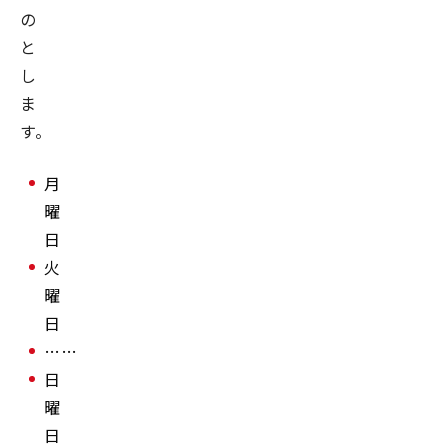
の
と
し
ま
す。
月
曜
日
火
曜
日
……
日
曜
日