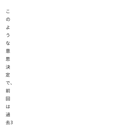
こ
の
よ
う
な
意
思
決
定
で、
前
回
は
過
去3