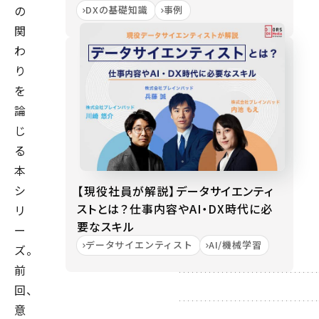
の
DXの基礎知識
事例
関
わ
り
を
論
じ
る
本
シ
【現役社員が解説】データサイエンティ
ストとは？仕事内容やAI・DX時代に必
リ
要なスキル
ー
データサイエンティスト
AI/機械学習
ズ。
前
回、
意