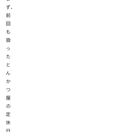
ず、
前
回
も
扱
っ
た
と
ん
か
つ
屋
の
定
休
日