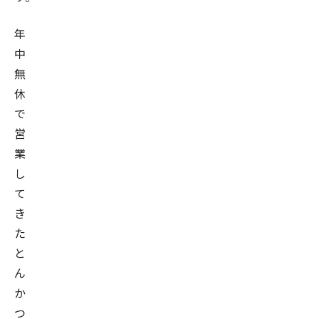
年
中
無
休
で
営
業
し
て
き
た
と
ん
か
つ