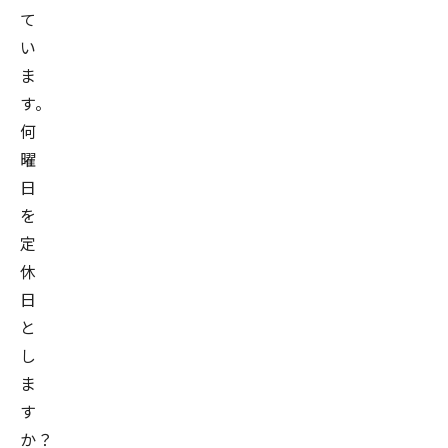
て
い
ま
す。
何
曜
日
を
定
休
日
と
し
ま
す
か？