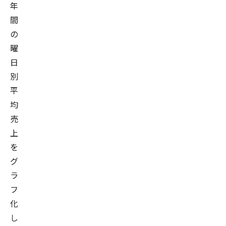
年
間
の
曜
日
別
平
均
売
上
を
グ
ラ
フ
化
し