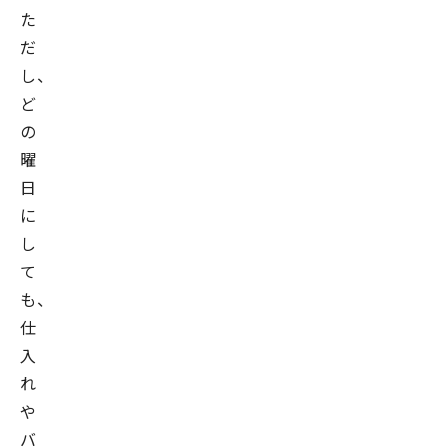
た
だ
し、
ど
の
曜
日
に
し
て
も、
仕
入
れ
や
バ