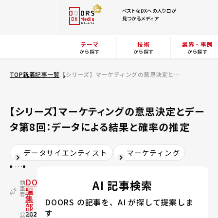
ベストなDXへの入り口が
見つかるメディア
テーマ
技術
業界・事例
から探す
から探す
から探す
TOP
新着記事一覧
【シリーズ】マーケティングの意思決定とデータ第8回：データによる結果と確率の推定
【シリーズ】マーケティングの意思決定とデー
タ第8回：データによる結果と確率の推定
データサイエンティスト
マーケティング
DOORS
AI 記事検索
執
筆
編
者
集
DOORS の記事を、AI が探して提案しま
部
す
公
2021.12.16
更
2026.07.13