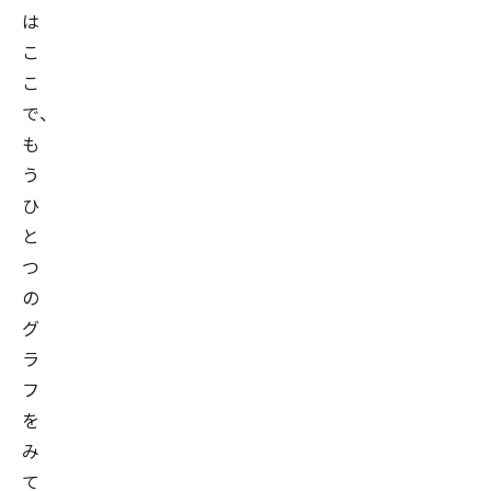
は
こ
こ
で、
も
う
ひ
と
つ
の
グ
ラ
フ
を
み
て