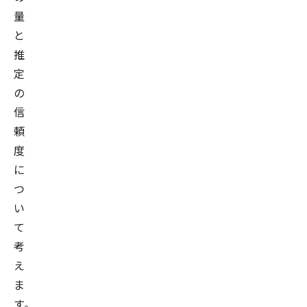
量
と
推
定
の
信
頼
度
に
つ
い
て
考
え
ま
す。