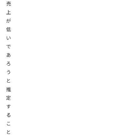
売
上
が
低
い
で
あ
ろ
う
と
推
定
す
る
こ
と