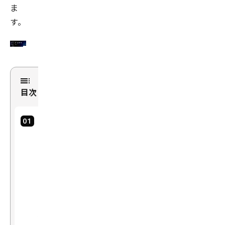
ま
す。
目次
デ
ー
タ
の
量
と
推
定
値