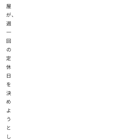
屋
が、
週
一
回
の
定
休
日
を
決
め
よ
う
と
し