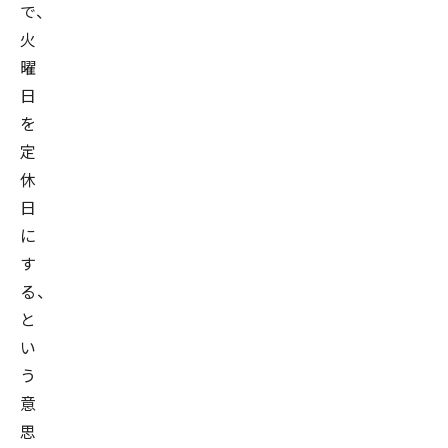
で、
火
曜
日
を
定
休
日
に
す
る、
と
い
う
意
思