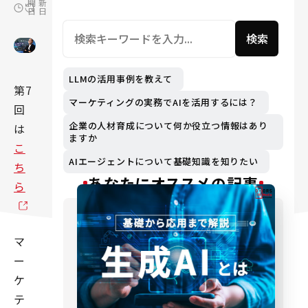
開
新
日
日
検索
LLMの活用事例を教えて
第7
マーケティングの実務でAIを活用するには？
回
企業の人材育成について何か役立つ情報はあり
は
ますか
こ
AIエージェントについて基礎知識を知りたい
ち
あなたにオススメの記事
ら
マ
ー
ケ
テ