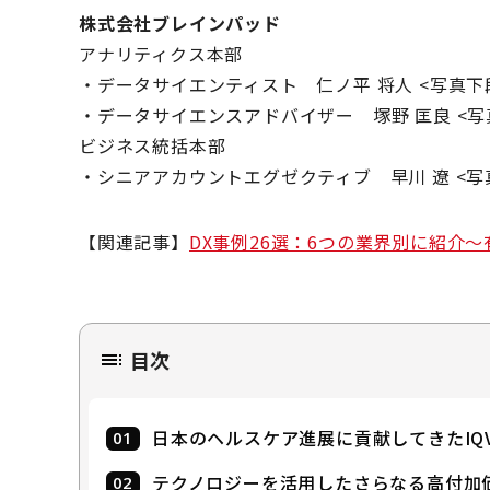
株式会社ブレインパッド
アナリティクス本部
・データサイエンティスト 仁ノ平 将人 <写真下
・データサイエンスアドバイザー 塚野 匡良 <写
ビジネス統括本部
・シニアアカウントエグゼクティブ 早川 遼 <写
【関連記事】
DX事例26選：6つの業界別に紹介
目次
日本のヘルスケア進展に貢献してきたIQ
テクノロジーを活用したさらなる高付加