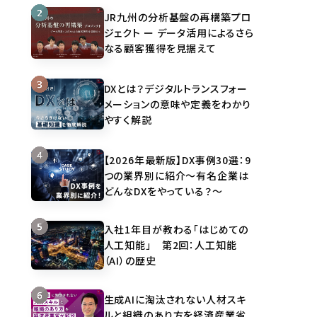
JR九州の分析基盤の再構築プロ
ジェクト ー データ活用によるさら
なる顧客獲得を見据えて
DXとは？デジタルトランスフォー
メーションの意味や定義をわかり
やすく解説
【2026年最新版】DX事例30選：9
つの業界別に紹介～有名企業は
どんなDXをやっている？～
入社1年目が教わる「はじめての
人工知能」 第2回：人工知能
（AI）の歴史
生成AIに淘汰されない人材スキ
ルと組織のあり方を経済産業省