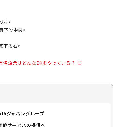
段左>
真下段中央>
真下段右>
～有名企業はどんなDXをやっている？
VIAジャパングループ
価値サービスの提供へ