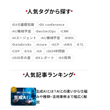
人気タグから探す
DXの基礎知識
DX conference
AI/機械学習
DevSecOps
CRM
AIエージェント
AI/機械学習
DWH
Databricks
Azure
GCP
AWS
ETL
CDP
ESG
GX
2024年問題
2025年の崖
DXレポート
DX銘柄
人気記事ランキング
生成AIとは？AIとの違いから仕組
みや種類・活用事例まで幅広く解
説