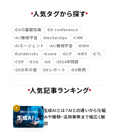
人気タグから探す
DXの基礎知識
DX conference
AI/機械学習
DevSecOps
CRM
AIエージェント
AI/機械学習
DWH
Databricks
Azure
GCP
AWS
ETL
CDP
ESG
GX
2024年問題
2025年の崖
DXレポート
DX銘柄
人気記事ランキング
生成AIとは？AIとの違いから仕組
みや種類・活用事例まで幅広く解
説