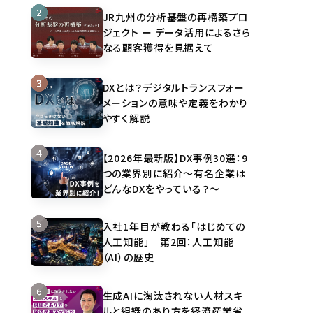
JR九州の分析基盤の再構築プロ
ジェクト ー データ活用によるさら
なる顧客獲得を見据えて
DXとは？デジタルトランスフォー
メーションの意味や定義をわかり
やすく解説
【2026年最新版】DX事例30選：9
つの業界別に紹介～有名企業は
どんなDXをやっている？～
入社1年目が教わる「はじめての
人工知能」 第2回：人工知能
（AI）の歴史
生成AIに淘汰されない人材スキ
ルと組織のあり方を経済産業省