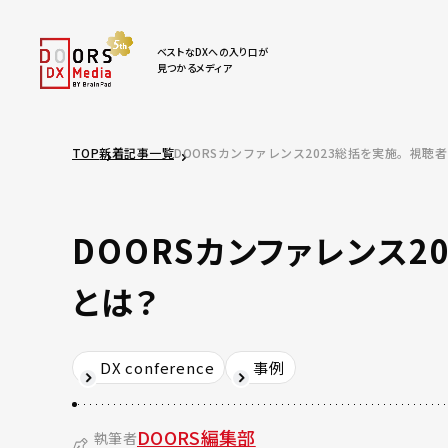
ベストなDXへの入り口が
見つかるメディア
TOP
新着記事一覧
DOORSカンファレンス2023総括を実施。視聴
DOORSカンファレンス
とは？
DX conference
事例
DOORS編集部
執筆者