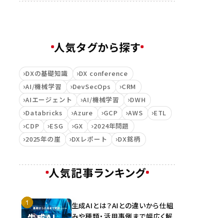
人気タグから探す
DXの基礎知識
DX conference
AI/機械学習
DevSecOps
CRM
AIエージェント
AI/機械学習
DWH
Databricks
Azure
GCP
AWS
ETL
CDP
ESG
GX
2024年問題
2025年の崖
DXレポート
DX銘柄
人気記事ランキング
生成AIとは？AIとの違いから仕組
みや種類・活用事例まで幅広く解