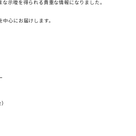
まな示唆を得られる貴重な情報になりました。
を中心にお届けします。
ー
）
金）