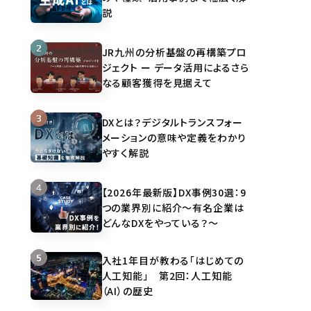
説
JR九州の分析基盤の再構築プロ
ジェクト ー データ活用によるさら
なる顧客獲得を見据えて
DXとは？デジタルトランスフォー
メーションの意味や定義をわかり
やすく解説
【2026年最新版】DX事例30選：9
つの業界別に紹介～有名企業は
どんなDXをやっている？～
入社1年目が教わる「はじめての
人工知能」 第2回：人工知能
（AI）の歴史