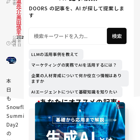
道
者
亮
DOORS の記事を、AI が探して提案しま
介
す
奥
田
慎
平
検索
公
2025.06.04
更
2025.06.16
開
新
日
日
LLMの活用事例を教えて
マーケティングの実務でAIを活用するには？
企業の人材育成について何か役立つ情報はあり
本
ますか
日
AIエージェントについて基礎知識を知りたい
も
あなたにオススメの記事
Snowflake
Summit
Day2
の