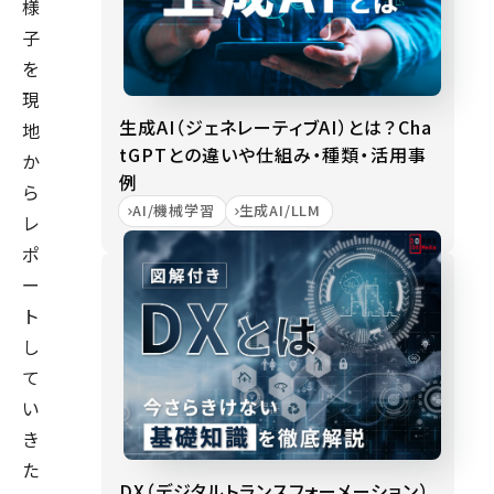
様
子
を
現
生成AI（ジェネレーティブAI）とは？Cha
地
tGPTとの違いや仕組み・種類・活用事
か
例
ら
AI/機械学習
生成AI/LLM
レ
ポ
ー
ト
し
て
い
き
た
DX（デジタルトランスフォーメーション）