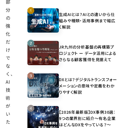
部
分
生成AIとは？AIとの違いから仕
の
組みや種類・活用事例まで幅広
強
く解説
化
だ
JR九州の分析基盤の再構築プ
け
ロジェクト ー データ活用による
で
さらなる顧客獲得を見据えて
な
く、
DXとは？デジタルトランスフォー
AI
メーションの意味や定義をわか
技
りやすく解説
術
が
【2026年最新版】DX事例30選：
い
9つの業界別に紹介～有名企業
た
はどんなDXをやっている？～