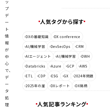
ッ
プ
デ
人気タグから探す
ー
ト
情
DXの基礎知識
DX conference
報
AI/機械学習
DevSecOps
CRM
が
中
AIエージェント
AI/機械学習
DWH
心
Databricks
Azure
GCP
AWS
で、
ETL
CDP
ESG
GX
2024年問題
デ
ー
2025年の崖
DXレポート
DX銘柄
タ
処
人気記事ランキング
理