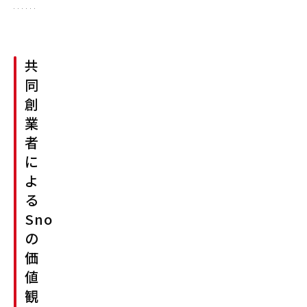
し
て
入
社。
共
メ
同
デ
創
ィ
業
ア・
者
エ
に
ン
よ
タ
る
メ
Snowflake
業
の
界
価
に
値
お
観
け