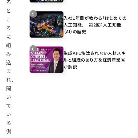
る
と
入社1年目が教わる「はじめての
こ
人工知能」 第2回：人工知能
ろ
（AI）の歴史
に
組
生成AIに淘汰されない人材スキ
み
ルと組織のあり方を経済産業省
込
が解説
ま
れ、
聞
い
て
い
る
側