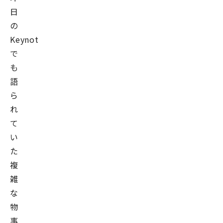
を
日
活
の
用
Keynote
し
で
た
も
新
語
規
ら
プ
れ
ロ
て
ジ
い
ェ
た
ク
複
ト
雑
の
な
立
物
ち
事