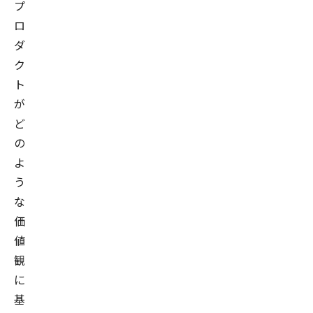
プ
現
ロ
在
ダ
は、
ク
金
ト
融
が
機
ど
関
の
の
よ
分
析
う
組
な
織
価
を
値
支
観
援
に
す
基
る