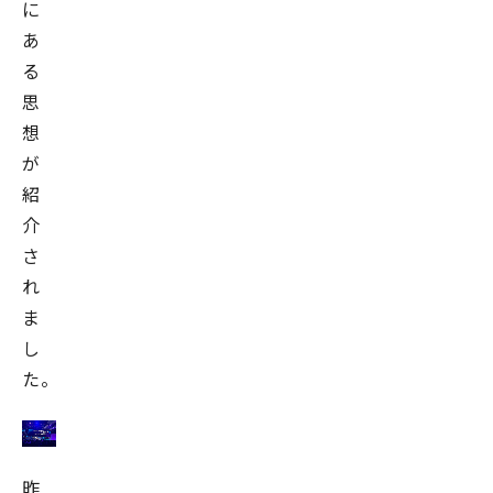
に
ー
あ
ジ
る
ャ
思
ー
を
想
務
が
め
紹
る
介
ほ
さ
か、
れ
AI
ま
エ
し
ー
た。
ジ
ェ
ン
昨
ト