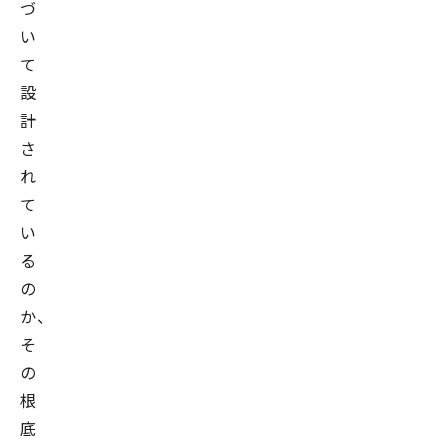
づ
プ
い
ロ
て
ジ
設
ェ
計
ク
さ
ト
れ
に
て
て
い
プ
る
ロ
の
ジ
か、
ェ
そ
ク
の
ト
根
マ
底
ネ