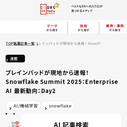
ベストなDXへの入り口が
見つかるメディア
テーマ
技術
業界・事例
から探す
から探す
から探す
TOP
新着記事一覧
ブレインパッドが現地から速報！Snowflake Summit 2025：Enterprise AI 最新動向：Day2
連載
ブレインパッドが現地から速報！
Snowflake Summit 2025：Enterprise
AI 最新動向：Day2
AI/機械学習
snowflake
中
AI 記事検索
執
筆