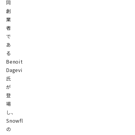
援
同
を
創
目
業
的
者
と
で
し
あ
た
る
デ
Benoit
ー
Dageville
タ
氏
分
が
析・
登
活
場
用
し、
に
Snowflake
従
の
事。