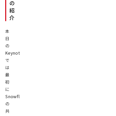
の
る
紹
Web
介
サ
ー
本
ビ
日
ス
の
や
Keynote
プ
で
ロ
は
ダ
最
ク
初
ト
に
の
Snowflake
成
長
の
支
共