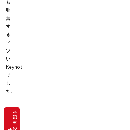
も
興
奮
す
る
ア
ツ
い
Keynote
で
し
た。
本
記
事
デ
の
ー