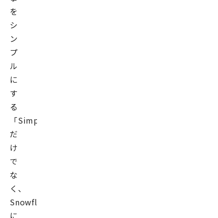
上
を
げ
シ
に
ン
も
プ
携
ル
わ
に
り、
す
金
る
融
「Simplicity」
業
だ
界
け
を
中
で
心
な
と
く、
し
Snowflake
て
に