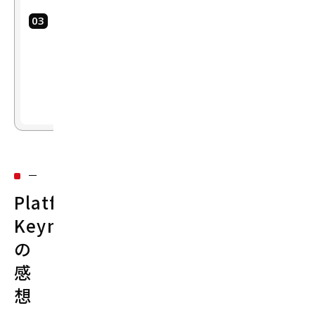
パ
昼
ッ
食
や
ド
ス
へ
ト
デ
ア
ー
タ
サ
イ
エ
Platform
ン
Keynote
テ
の
ィ
ス
感
ト
想
と