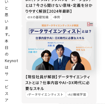
い
とは？今さら聞けない意味・定義を分か
と
りやすく解説【2024年最新】
思
DXの基礎知識
事例
い
ま
す。
本
日
の
Keynote
は
サ
【現役社員が解説】データサイエンティ
ー
ストとは？仕事内容やAI・DX時代に必
ビ
要なスキル
ス
データサイエンティスト
AI/機械学習
ア