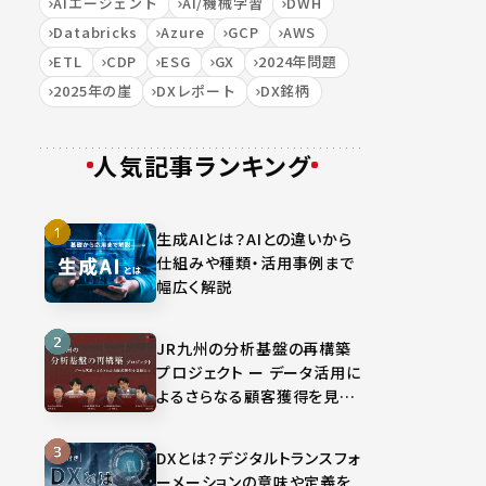
AIエージェント
AI/機械学習
DWH
Databricks
Azure
GCP
AWS
ETL
CDP
ESG
GX
2024年問題
2025年の崖
DXレポート
DX銘柄
人気記事ランキング
生成AIとは？AIとの違いから
仕組みや種類・活用事例まで
幅広く解説
JR九州の分析基盤の再構築
プロジェクト ー データ活用に
よるさらなる顧客獲得を見据
えて
DXとは？デジタルトランスフォ
ーメーションの意味や定義を