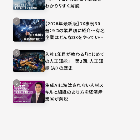
わかりやすく解説
【2026年最新版】DX事例30
選：9つの業界別に紹介～有名
企業はどんなDXをやってい
る？～
入社1年目が教わる「はじめて
の人工知能」 第2回：人工知
能（AI）の歴史
生成AIに淘汰されない人材ス
キルと組織のあり方を経済産
業省が解説