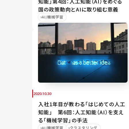
知能」第4回：人工知能（AI）をめぐる
国の政策動向とAIに取り組む意義
AI/機械学習
2020.10.30
入社1年目が教わる「はじめての人工
知能」 第6回：人工知能（AI）を支え
る「機械学習」の手法
AI/機械学習
クラスタリング