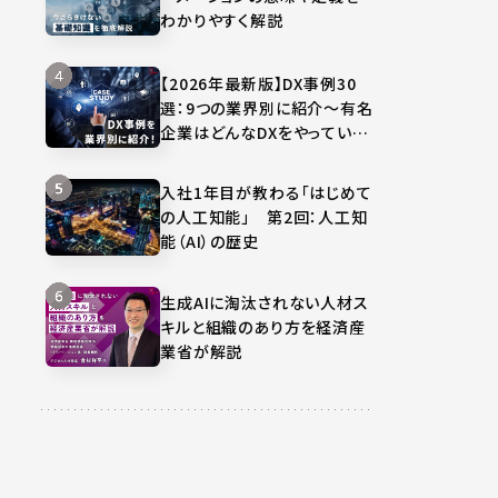
わかりやすく解説
【2026年最新版】DX事例30
選：9つの業界別に紹介～有名
企業はどんなDXをやってい
る？～
入社1年目が教わる「はじめて
の人工知能」 第2回：人工知
能（AI）の歴史
生成AIに淘汰されない人材ス
キルと組織のあり方を経済産
業省が解説