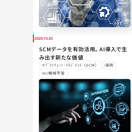
2020.10.30
SCMデータを有効活用。AI導入で生
み出す新たな価値
ｻﾌﾟﾗｲﾁｪｰﾝ･ﾏﾈｼﾞﾒﾝﾄ（SCM）
事例
AI/機械学習