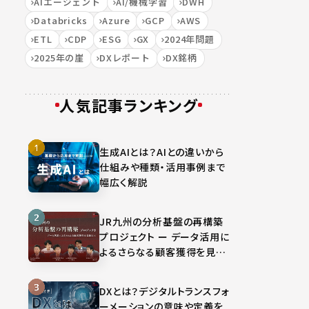
AIエージェント
AI/機械学習
DWH
Databricks
Azure
GCP
AWS
ETL
CDP
ESG
GX
2024年問題
2025年の崖
DXレポート
DX銘柄
人気記事ランキング
生成AIとは？AIとの違いから
仕組みや種類・活用事例まで
幅広く解説
JR九州の分析基盤の再構築
プロジェクト ー データ活用に
よるさらなる顧客獲得を見据
えて
DXとは？デジタルトランスフォ
ーメーションの意味や定義を