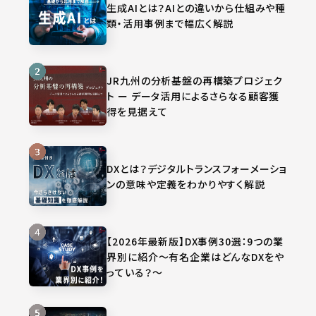
生成AIとは？AIとの違いから仕組みや種
類・活用事例まで幅広く解説
JR九州の分析基盤の再構築プロジェク
ト ー データ活用によるさらなる顧客獲
得を見据えて
DXとは？デジタルトランスフォーメーショ
ンの意味や定義をわかりやすく解説
【2026年最新版】DX事例30選：9つの業
界別に紹介～有名企業はどんなDXをや
っている？～