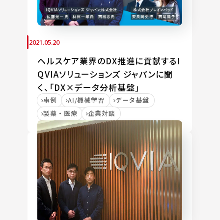
2021.05.20
ヘルスケア業界のDX推進に貢献するI
QVIAソリューションズ ジャパンに聞
く、「DX×データ分析基盤」
事例
AI/機械学習
データ基盤
製薬・医療
企業対談