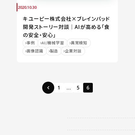
2020.10.30
キユーピー株式会社×ブレインパッド
開発ストーリー対談｜AIが高める「食
の安全・安心」
事例
AI/機械学習
異常検知
画像認識
製造
企業対談
1
…
5
6