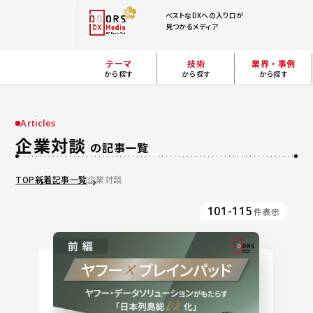
ベストなDXへの入り口が
見つかるメディア
テーマ
技術
業界・事例
から探す
から探す
から探す
Articles
企業対談
の記事一覧
TOP
新着記事一覧
企業対談
101-115
件表示