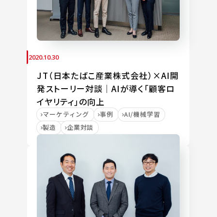
2020.10.30
JT（日本たばこ産業株式会社）×AI開
発ストーリー対談｜AIが導く「顧客ロ
イヤリティ」の向上
マーケティング
事例
AI/機械学習
製造
企業対談