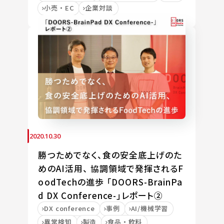
小売・EC
企業対談
2020.10.30
勝つためでなく、食の安全底上げのた
めのAI活用、 協調領域で発揮されるF
oodTechの進歩 「DOORS-BrainPa
d DX Conference-」レポート②
DX conference
事例
AI/機械学習
異常検知
製造
食品・飲料