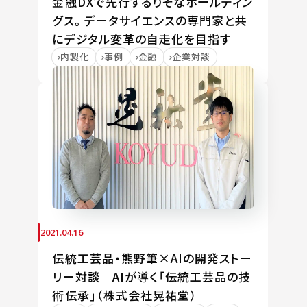
金融DXで先行するりそなホールディン
グス。データサイエンスの専門家と共
にデジタル変革の自走化を目指す
内製化
事例
金融
企業対談
2021.04.16
伝統工芸品・熊野筆×AIの開発ストー
リー対談｜AIが導く「伝統工芸品の技
術伝承」（株式会社晃祐堂）