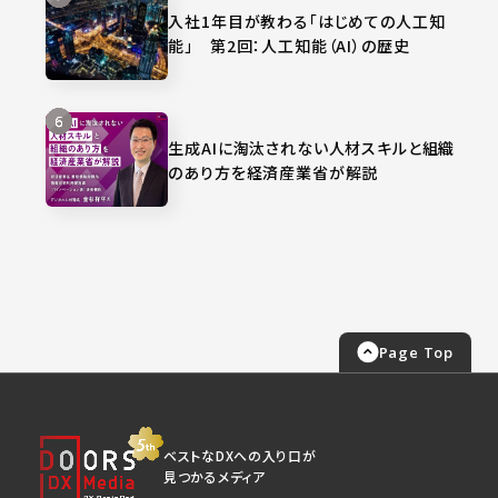
入社1年目が教わる「はじめての人工知
能」 第2回：人工知能（AI）の歴史
生成AIに淘汰されない人材スキルと組織
のあり方を経済産業省が解説
Page Top
ベストなDXへの入り口が
見つかるメディア