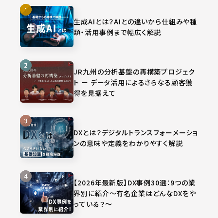
生成AIとは？AIとの違いから仕組みや種
類・活用事例まで幅広く解説
JR九州の分析基盤の再構築プロジェク
ト ー データ活用によるさらなる顧客獲
得を見据えて
DXとは？デジタルトランスフォーメーショ
ンの意味や定義をわかりやすく解説
【2026年最新版】DX事例30選：9つの業
界別に紹介～有名企業はどんなDXをや
っている？～