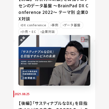
センのデータ基盤 ～BrainPad DX C
onference 2022～ テーマ別 企業D
X対談
DX conference
事例
データ基盤
小売・EC
企業対談
2021.08.25
【後編】「サスティナブルなDX」を目指