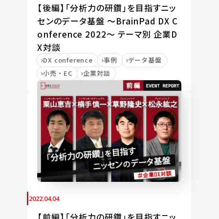
【後編】「分析力の研鑽」を目指すニッ
センのデータ基盤 ～BrainPad DX C
onference 2022～ テーマ別 企業D
X対談
DX conference
事例
データ基盤
小売・EC
企業対談
2022.04.04
【前編】「分析力の研鑽」を目指すニッ