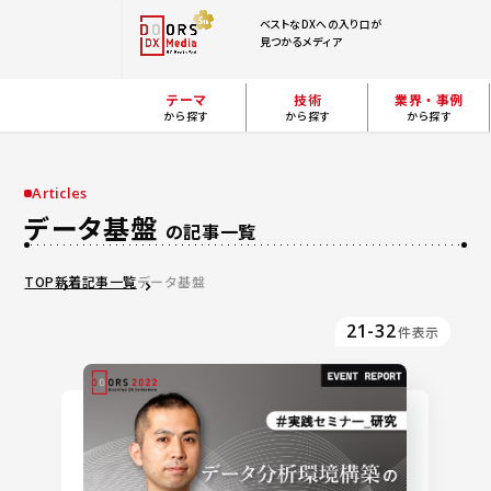
ベストなDXへの入り口が
見つかるメディア
テーマ
技術
業界・事例
から探す
から探す
から探す
Articles
データ基盤
の記事一覧
TOP
新着記事一覧
データ基盤
21-32
件表示