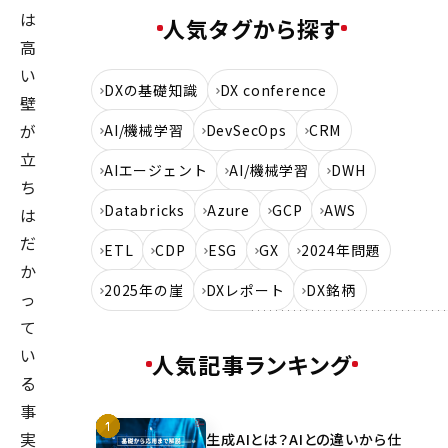
は
人気タグから探す
高
い
DXの基礎知識
DX conference
壁
が
AI/機械学習
DevSecOps
CRM
立
AIエージェント
AI/機械学習
DWH
ち
Databricks
Azure
GCP
AWS
は
だ
ETL
CDP
ESG
GX
2024年問題
か
2025年の崖
DXレポート
DX銘柄
っ
て
い
人気記事ランキング
る
事
実
生成AIとは？AIとの違いから仕