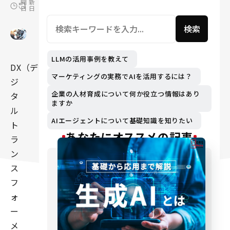
開
新
日
日
検索
LLMの活用事例を教えて
DX（デ
マーケティングの実務でAIを活用するには？
ジ
企業の人材育成について何か役立つ情報はあり
タ
ますか
ル
AIエージェントについて基礎知識を知りたい
ト
あなたにオススメの記事
ラ
ン
ス
フ
ォ
ー
メ