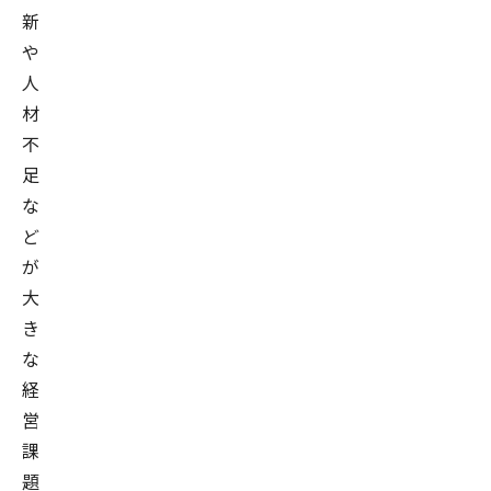
新
や
人
材
不
足
な
ど
が
大
き
な
経
営
課
題