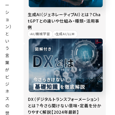
ー
シ
生成AI（ジェネレーティブAI）とは？Cha
ョ
tGPTとの違いや仕組み・種類・活用事
ン）
例
と
AI/機械学習
生成AI/LLM
い
う
言
葉
が
ビ
ジ
ネ
ス
DX（デジタルトランスフォーメーション）
とは？今さら聞けない意味・定義を分か
の
りやすく解説【2024年最新】
世