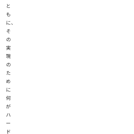
と
も
に、
そ
の
実
現
の
た
め
に
何
が
ハ
ー
ド