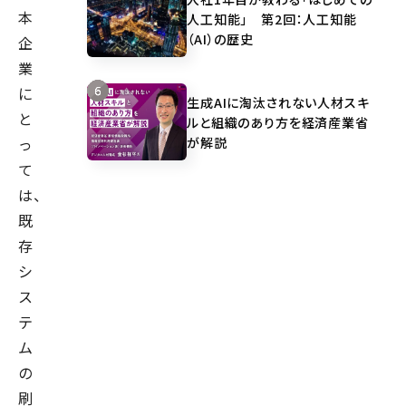
本
人工知能」 第2回：人工知能
（AI）の歴史
企
業
に
生成AIに淘汰されない人材スキ
と
ルと組織のあり方を経済産業省
が解説
っ
て
は、
既
存
シ
ス
テ
ム
の
刷