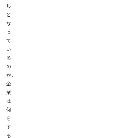
ル
と
な
っ
て
い
る
の
か、
企
業
は
何
を
す
る