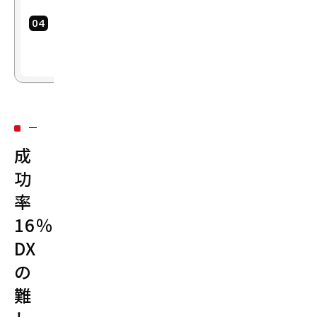
ま
と
め
成
功
率
16％？
DX
の
難