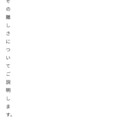
そ
の
難
し
さ
に
つ
い
て
ご
説
明
し
ま
す。