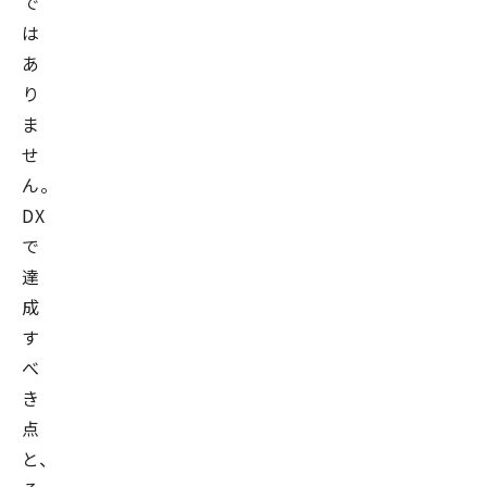
で
は
あ
り
ま
せ
ん。
DX
で
達
成
す
べ
き
点
と、