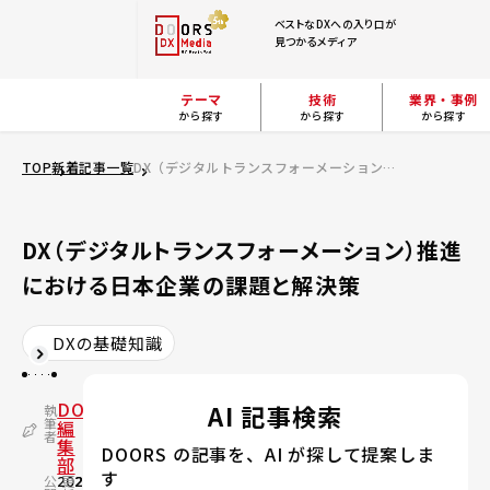
ベストなDXへの入り口が
見つかるメディア
テーマ
技術
業界・事例
から探す
から探す
から探す
TOP
新着記事一覧
DX（デジタルトランスフォーメーション）推進における日本企業の課題と解決策
DX（デジタルトランスフォーメーション）推進
における日本企業の課題と解決策
DXの基礎知識
DOORS
AI 記事検索
執
筆
編
者
集
DOORS の記事を、AI が探して提案しま
部
す
公
2020.10.30
更
2024.02.17