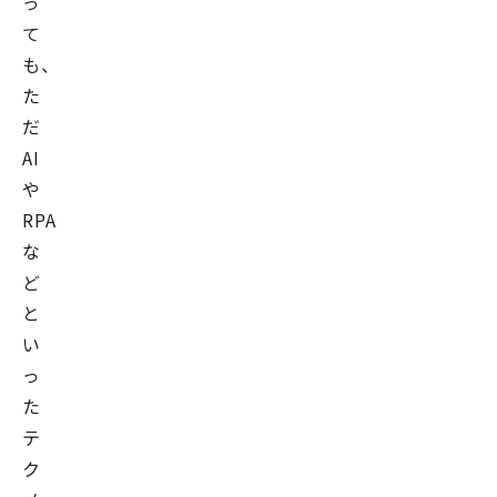
っ
て
も、
た
だ
AI
や
RPA
な
ど
と
い
っ
た
テ
ク