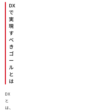
DX
で
実
現
す
べ
き
ゴ
ー
ル
と
は
DX
と
は、