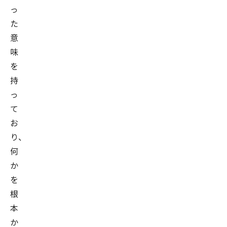
っ
た
意
味
を
持
っ
て
お
り、
何
か
を
根
本
か