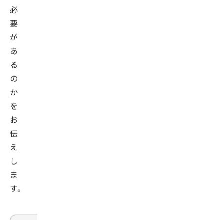
必
要
が
あ
る
の
か
を
お
伝
え
し
ま
す。