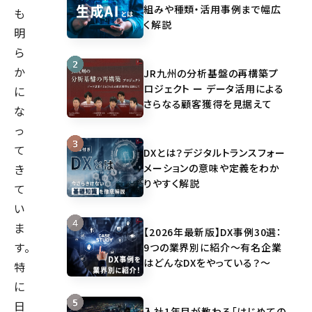
組みや種類・活用事例まで幅広
も
く解説
明
ら
か
JR九州の分析基盤の再構築プ
ロジェクト ー データ活用による
に
さらなる顧客獲得を見据えて
な
っ
て
DXとは？デジタルトランスフォー
メーションの意味や定義をわか
き
りやすく解説
て
い
ま
【2026年最新版】DX事例30選：
す。
9つの業界別に紹介～有名企業
はどんなDXをやっている？～
特
に
日
入社1年目が教わる「はじめての