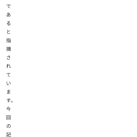
で
あ
る
と
指
摘
さ
れ
て
い
ま
す。
今
回
の
記