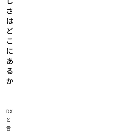
し
さ
は
ど
こ
に
あ
る
か
DX
と
言