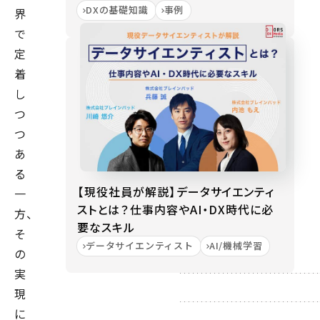
DXの基礎知識
事例
界
で
定
着
し
つ
つ
あ
る
【現役社員が解説】データサイエンティ
一
ストとは？仕事内容やAI・DX時代に必
方、
要なスキル
そ
データサイエンティスト
AI/機械学習
の
実
現
に