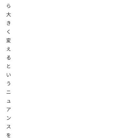
ら
大
き
く
変
え
る
と
い
う
ニ
ュ
ア
ン
ス
を