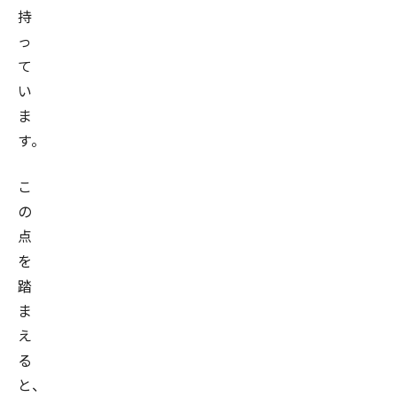
持
っ
て
い
ま
す。
こ
の
点
を
踏
ま
え
る
と、