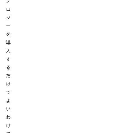
ノ
ロ
ジ
ー
を
導
入
す
る
だ
け
で
よ
い
わ
け