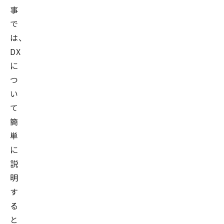
事
で
は、
DX
に
つ
い
て
簡
単
に
説
明
す
る
と