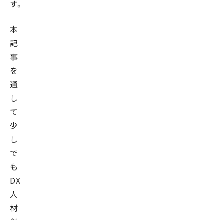
す。
本
記
事
を
通
し
て
少
し
で
も
DX
人
材