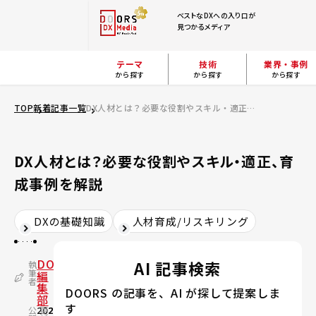
ベストなDXへの入り口が
見つかるメディア
テーマ
技術
業界・事例
から探す
から探す
から探す
TOP
新着記事一覧
DX人材とは？必要な役割やスキル・適正、育成事例を解説
DX人材とは？必要な役割やスキル・適正、育
成事例を解説
DXの基礎知識
人材育成/リスキリング
DOORS
AI 記事検索
執
筆
編
者
集
DOORS の記事を、AI が探して提案しま
部
す
公
2023.09.07
更
2026.07.17