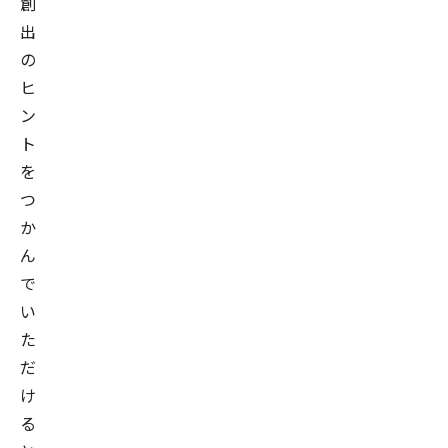
創
出
の
ヒ
ン
ト
を
つ
か
ん
で
い
た
だ
け
る