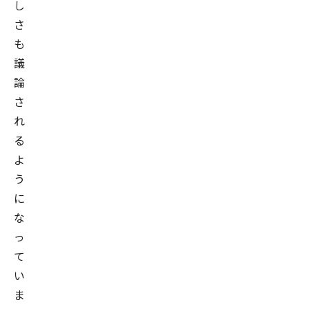
し
さ
も
議
論
さ
れ
る
よ
う
に
な
っ
て
い
ま