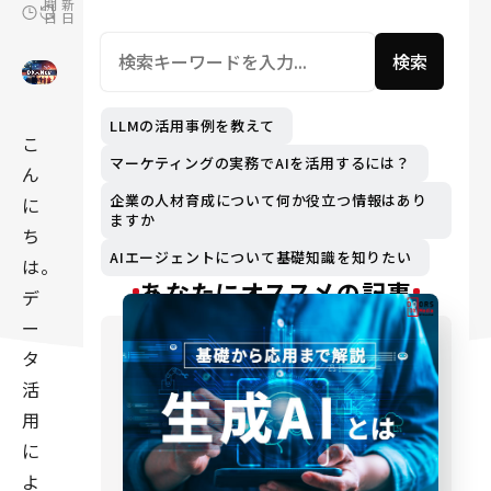
開
新
日
日
検索
LLMの活用事例を教えて
こ
マーケティングの実務でAIを活用するには？
ん
企業の人材育成について何か役立つ情報はあり
に
ますか
ち
AIエージェントについて基礎知識を知りたい
は。
あなたにオススメの記事
デ
ー
タ
活
用
に
よ