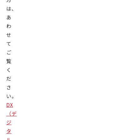
は、
あ
わ
せ
て
ご
覧
く
だ
さ
い。
DX
（デ
ジ
タ
ル