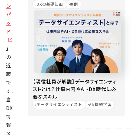
DXの基礎知識
事例
ン
パ
ッ
ド
」
の
近
藤
【現役社員が解説】データサイエンティ
で
ストとは？仕事内容やAI・DX時代に必
す。
要なスキル
当
データサイエンティスト
AI/機械学習
DX
情
報
メ