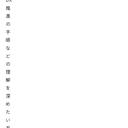
推
進
の
手
順
な
ど
の
理
解
を
深
め
た
い
方