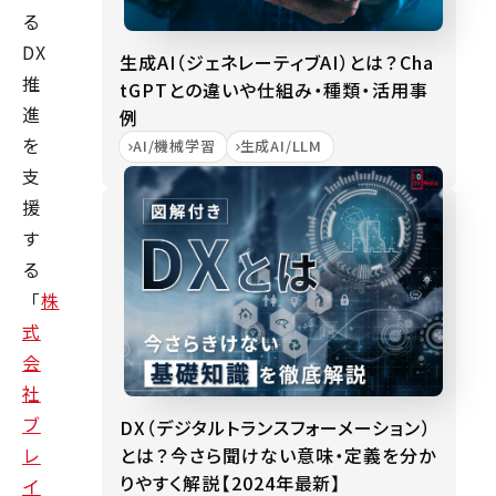
る
DX
生成AI（ジェネレーティブAI）とは？Cha
推
tGPTとの違いや仕組み・種類・活用事
進
例
を
AI/機械学習
生成AI/LLM
支
援
す
る
「
株
式
会
社
ブ
DX（デジタルトランスフォーメーション）
とは？今さら聞けない意味・定義を分か
レ
りやすく解説【2024年最新】
イ