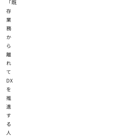
「既
存
業
務
か
ら
離
れ
て
DX
を
推
進
す
る
人