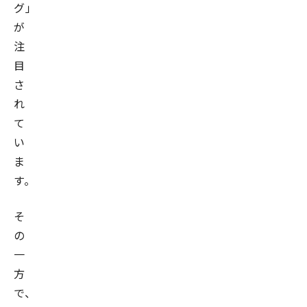
グ」
が
注
目
さ
れ
て
い
ま
す。
そ
の
一
方
で、