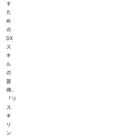
す
た
め
の
DX
ス
キ
ル
の
習
得、
「リ
ス
キ
リ
ン