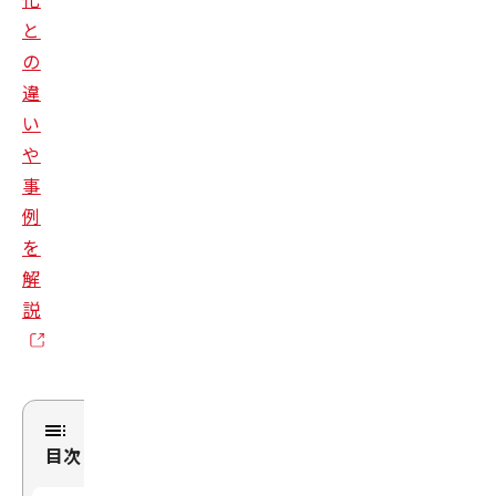
と
の
違
い
や
事
例
を
解
説
目次