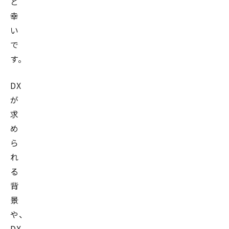
と
幸
い
で
す。
DX
が
求
め
ら
れ
る
背
景
や、
DX