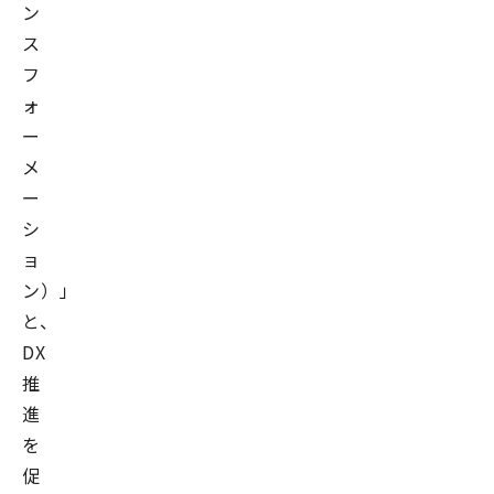
ン
ス
フ
ォ
ー
メ
ー
シ
ョ
ン）」
と、
DX
推
進
を
促