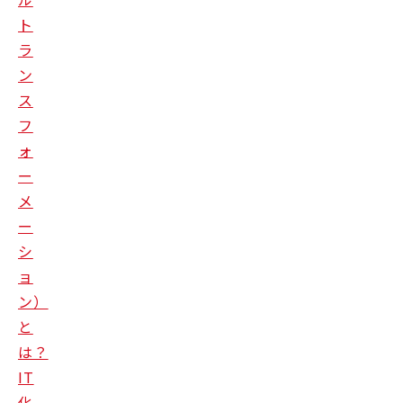
ト
ラ
ン
ス
フ
ォ
ー
メ
ー
シ
ョ
ン）
と
は？
IT
化