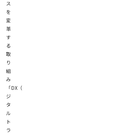
ス
を
変
革
す
る
取
り
組
み
「DX（デ
ジ
タ
ル
ト
ラ