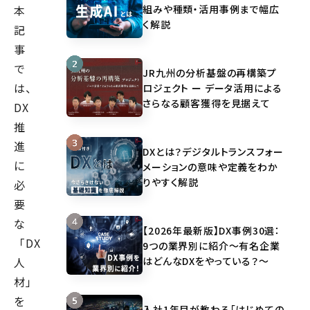
組みや種類・活用事例まで幅広
本
く解説
記
事
で
JR九州の分析基盤の再構築プ
は、
ロジェクト ー データ活用による
さらなる顧客獲得を見据えて
DX
推
進
DXとは？デジタルトランスフォー
に
メーションの意味や定義をわか
りやすく解説
必
要
な
【2026年最新版】DX事例30選：
「DX
9つの業界別に紹介～有名企業
はどんなDXをやっている？～
人
材」
を
入社1年目が教わる「はじめての