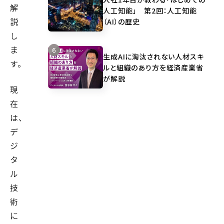
解
人工知能」 第2回：人工知能
説
（AI）の歴史
し
ま
生成AIに淘汰されない人材スキ
す。
ルと組織のあり方を経済産業省
が解説
現
在
は、
デ
ジ
タ
ル
技
術
に