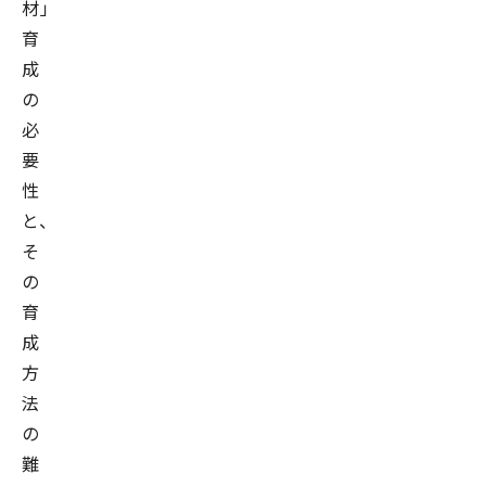
材」
育
成
の
必
要
性
と、
そ
の
育
成
方
法
の
難