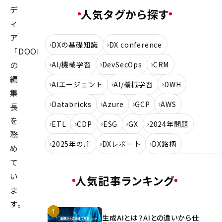
デ
人気タグから探す
ィ
ア
DXの基礎知識
DX conference
「DOORS」
の
AI/機械学習
DevSecOps
CRM
編
AIエージェント
AI/機械学習
DWH
集
Databricks
Azure
GCP
AWS
長
を
ETL
CDP
ESG
GX
2024年問題
務
2025年の崖
DXレポート
DX銘柄
め
て
い
人気記事ランキング
ま
す。
生成AIとは？AIとの違いから仕