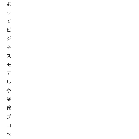
よ
っ
て
ビ
ジ
ネ
ス
モ
デ
ル
や
業
務
プ
ロ
セ