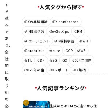
す
人気タグから探す
る
試
DXの基礎知識
DX conference
み
で
AI/機械学習
DevSecOps
CRM
あ
AIエージェント
AI/機械学習
DWH
り、
Databricks
Azure
GCP
AWS
全
社
ETL
CDP
ESG
GX
2024年問題
的
2025年の崖
DXレポート
DX銘柄
に
取
り
人気記事ランキング
組
む
必
生成AIとは？AIとの違いから仕