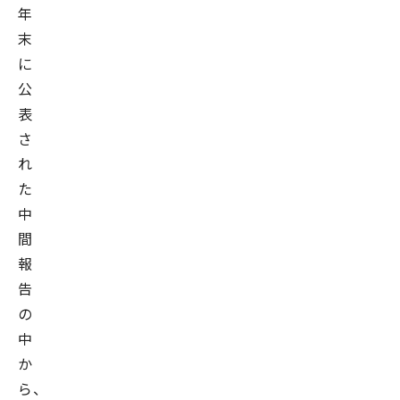
年
末
に
公
表
さ
れ
た
中
間
報
告
の
中
か
ら、