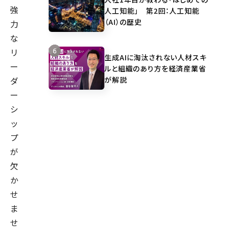
強
人工知能」 第2回：人工知能
（AI）の歴史
力
な
リ
生成AIに淘汰されない人材スキ
ー
ルと組織のあり方を経済産業省
が解説
ダ
ー
シ
ッ
プ
が
欠
か
せ
ま
せ