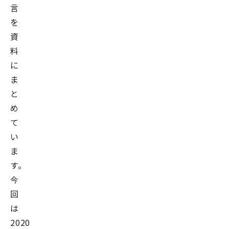
言
を
資
料
に
ま
と
め
て
い
ま
す。
今
回
は
2020