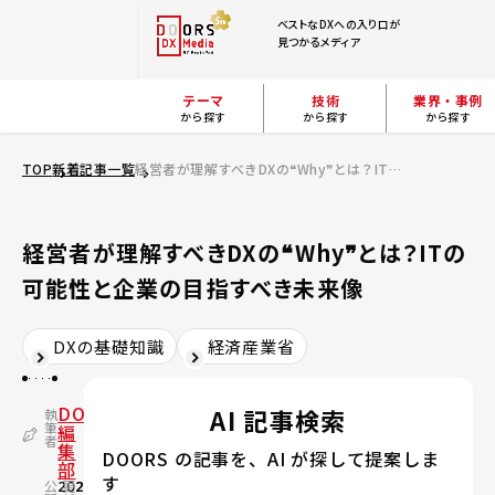
ベストなDXへの入り口が
見つかるメディア
テーマ
技術
業界・事例
から探す
から探す
から探す
TOP
新着記事一覧
経営者が理解すべきDXの❝Why❞とは？ITの可能性と企業の目指すべき未来像
経営者が理解すべきDXの❝Why❞とは？ITの
可能性と企業の目指すべき未来像
DXの基礎知識
経済産業省
DOORS
AI 記事検索
執
筆
編
者
集
DOORS の記事を、AI が探して提案しま
部
す
公
2021.09.08
更
2024.02.21