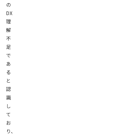
の
DX
理
解
不
足
で
あ
る
と
認
識
し
て
お
り、