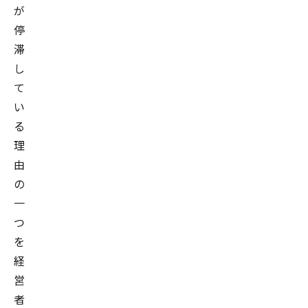
が
停
滞
し
て
い
る
理
由
の
一
つ
を
経
営
者