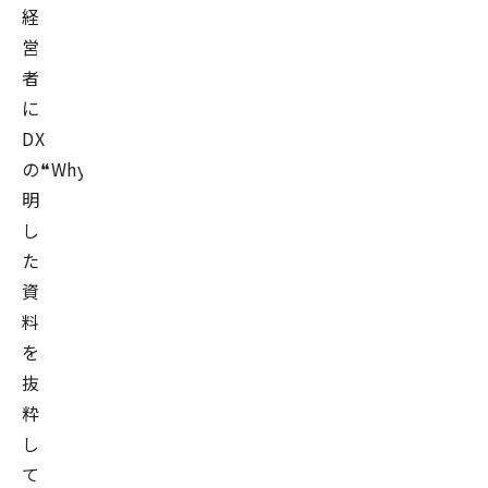
経
営
者
に
DX
の❝Why❞説
明
し
た
資
料
を
抜
粋
し
て