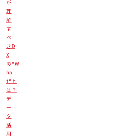
が
理
解
す
べ
きD
X
の❝W
ha
t❞と
は？
デ
ー
タ
活
用