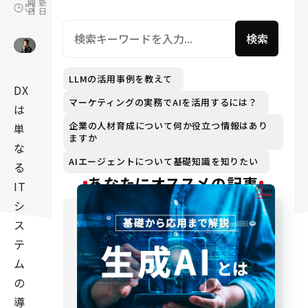
開
新
日
日
検索
LLMの活用事例を教えて
DX
マーケティングの実務でAIを活用するには？
は
企業の人材育成について何か役立つ情報はあり
単
ますか
な
AIエージェントについて基礎知識を知りたい
る
あなたにオススメの記事
IT
シ
ス
テ
ム
の
導