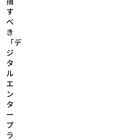
指
す
べ
き
「デ
ジ
タ
ル
エ
ン
タ
ー
プ
ラ