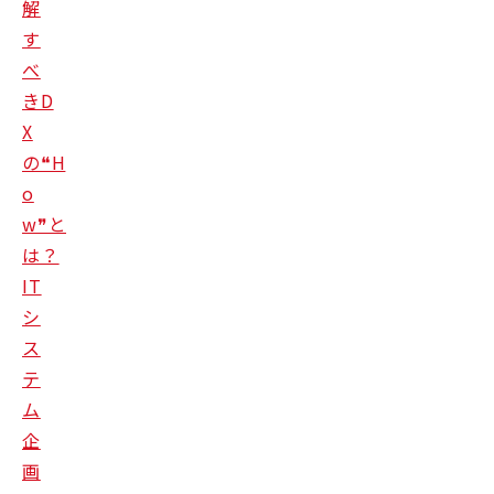
解
す
べ
きD
X
の❝H
o
w❞と
は？
IT
シ
ス
テ
ム
企
画