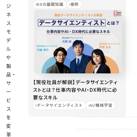
DXの基礎知識
事例
ジ
ネ
ス
モ
デ
ル
や
製
品・
【現役社員が解説】データサイエンティ
サ
ストとは？仕事内容やAI・DX時代に必
ー
要なスキル
ビ
データサイエンティスト
AI/機械学習
ス
を
変
革