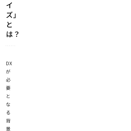
イ
ズ」
と
は？
DX
が
必
要
と
な
る
背
景