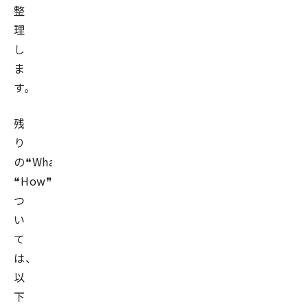
整
理
し
ま
す。
残
り
の❝What❞
❝How❞に
つ
い
て
は、
以
下