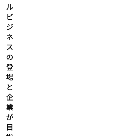
ル
ビ
ジ
ネ
ス
の
登
場
と
企
業
が
目