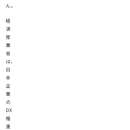
ん。
経
済
産
業
省
は、
日
本
企
業
の
DX
推
進