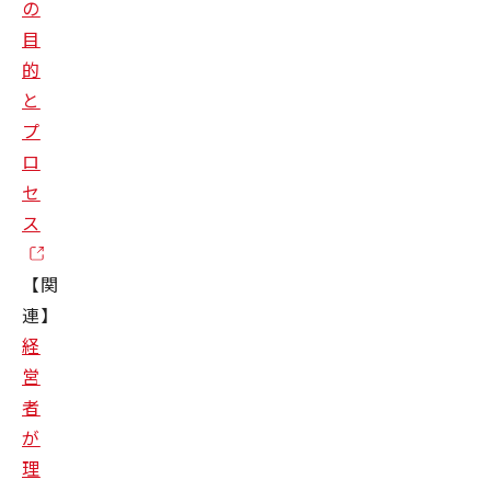
の
目
的
と
プ
ロ
セ
ス
【関
連】
経
営
者
が
理