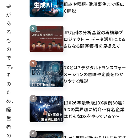
組みや種類・活用事例まで幅広
要
く解説
が
あ
る
JR九州の分析基盤の再構築プ
ロジェクト ー データ活用による
も
さらなる顧客獲得を見据えて
の
で
す。
DXとは？デジタルトランスフォー
メーションの意味や定義をわか
そ
りやすく解説
の
た
め、
【2026年最新版】DX事例30選：
経
9つの業界別に紹介～有名企業
はどんなDXをやっている？～
営
者
の
入社1年目が教わる「はじめての