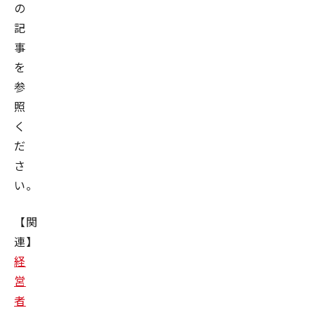
の
記
事
を
参
照
く
だ
さ
い。
【関
連】
経
営
者