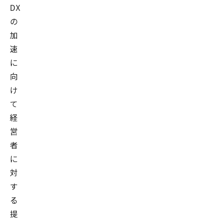
DX
の
加
速
に
向
け
て
経
営
者
に
対
す
る
提