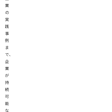
業
の
実
践
事
例
ま
で、
企
業
が
持
続
可
能
な