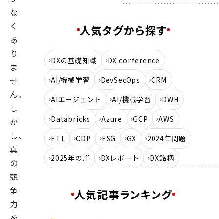
な
く
人気タグから探す
あ
り
DXの基礎知識
DX conference
ま
せ
AI/機械学習
DevSecOps
CRM
ん。
AIエージェント
AI/機械学習
DWH
し
Databricks
Azure
GCP
AWS
か
し、
ETL
CDP
ESG
GX
2024年問題
真
2025年の崖
DXレポート
DX銘柄
の
競
争
人気記事ランキング
力
を