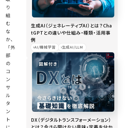
り
組
む
生成AI（ジェネレーティブAI）とは？Cha
な
tGPTとの違いや仕組み・種類・活用事
か、
例
「外
AI/機械学習
生成AI/LLM
部
の
コ
ン
サ
ル
タ
ン
ト
DX（デジタルトランスフォーメーション）
とは？今さら聞けない意味・定義を分か
に