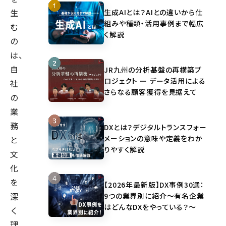
生
生成AIとは？AIとの違いから仕
組みや種類・活用事例まで幅広
む
く解説
の
は、
自
JR九州の分析基盤の再構築プ
ロジェクト ー データ活用による
社
さらなる顧客獲得を見据えて
の
業
務
DXとは？デジタルトランスフォー
メーションの意味や定義をわか
と
りやすく解説
文
化
を
【2026年最新版】DX事例30選：
深
9つの業界別に紹介～有名企業
はどんなDXをやっている？～
く
理