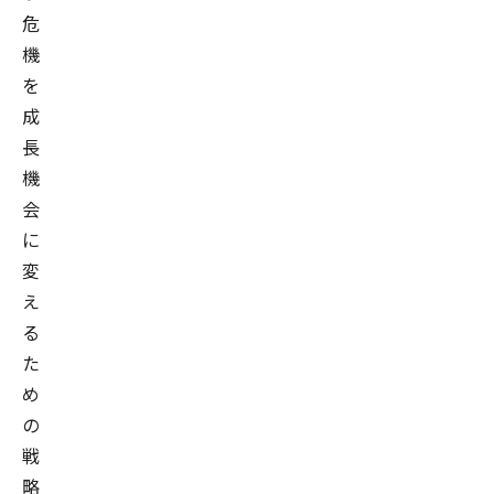
危
機
を
成
長
機
会
に
変
え
る
た
め
の
戦
略