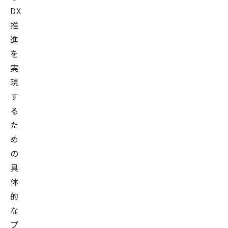
DX
推
進
を
実
現
す
る
た
め
の
具
体
的
な
プ