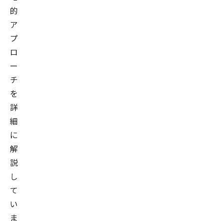
的
ア
プ
ロ
ー
チ
を
詳
細
に
解
説
し
て
い
ま