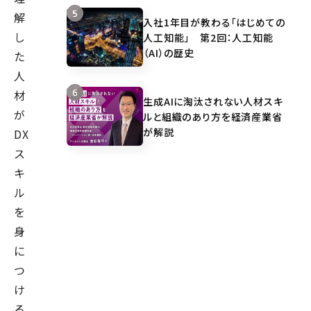
解
入社1年目が教わる「はじめての
し
人工知能」 第2回：人工知能
（AI）の歴史
た
人
材
生成AIに淘汰されない人材スキ
が
ルと組織のあり方を経済産業省
が解説
DX
ス
キ
ル
を
身
に
つ
け
る