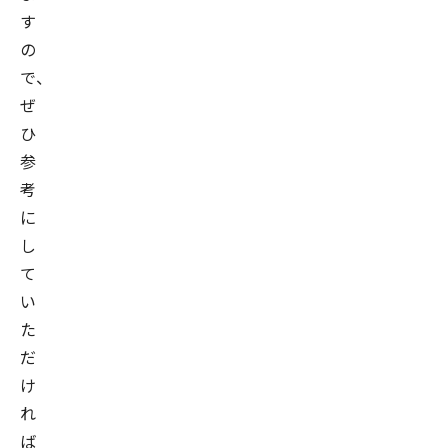
す
の
で、
ぜ
ひ
参
考
に
し
て
い
た
だ
け
れ
ば