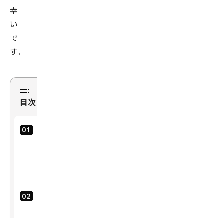
幸
い
で
す。
目次
DX
人材
育成
と
は？
なぜ
今、