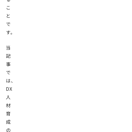
こ
と
で
す。
当
記
事
で
は、
DX
人
材
育
成
の