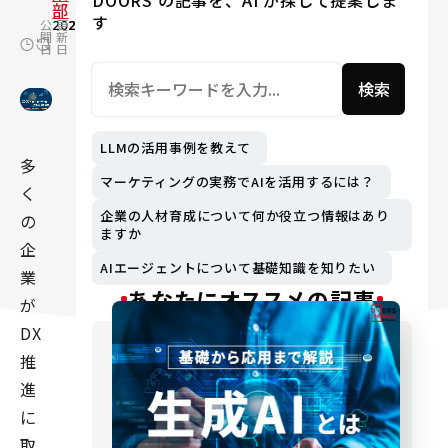
DOORS の記事を、AI が探して提案しま
部
す
公
2025.12.04
更
2026.07.17
開
新
日
日
検索
LLMの活用事例を教えて
多
マーケティングの実務でAIを活用するには？
く
企業の人材育成について何か役立つ情報はあり
の
ますか
企
AIエージェントについて基礎知識を知りたい
業
あなたにオススメの記事
が
DX
推
進
に
取