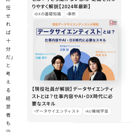
りやすく解説【2024年最新】
任
DXの基礎知識
事例
せ
れ
ば
十
分
だ」
と
考
え
【現役社員が解説】データサイエンティ
る
ストとは？仕事内容やAI・DX時代に必
経
要なスキル
営
データサイエンティスト
AI/機械学習
者
も
少