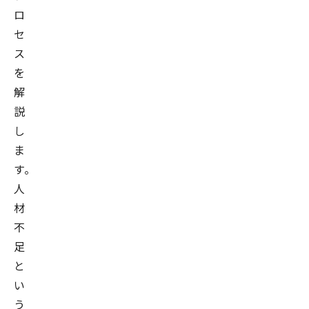
ロ
セ
ス
を
解
説
し
ま
す。
人
材
不
足
と
い
う