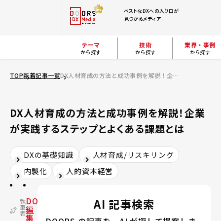
ベストなDXへの入り口が
見つかるメディア
テーマ
技術
業界・事例
から探す
から探す
から探す
TOP
新着記事一覧
DX人材育成の方法と成功事例を解説！企業が実践するステップとよくある課題とは
DX人材育成の方法と成功事例を解説！企業
が実践するステップとよくある課題とは
DXの基礎知識
人材育成/リスキリング
内製化
人的資本経営
DOORS
AI 記事検索
執
筆
編
者
集