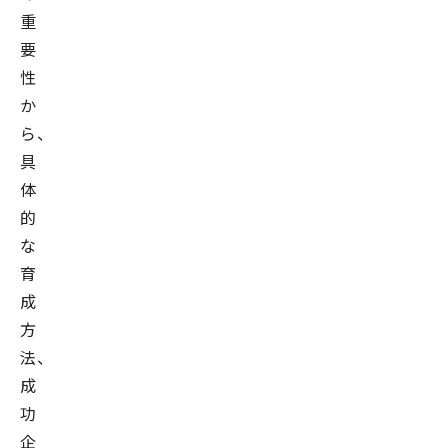
重
要
性
か
ら、
具
体
的
な
育
成
方
法、
成
功
企