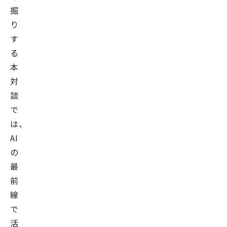
掘
り
す
る
本
対
談
で
は、
AI
の
最
前
線
で
活