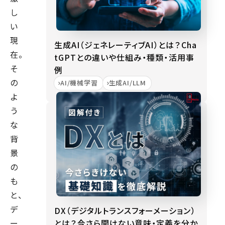
し
い
現
生成AI（ジェネレーティブAI）とは？Cha
在。
tGPTとの違いや仕組み・種類・活用事
そ
例
の
AI/機械学習
生成AI/LLM
よ
う
な
背
景
の
も
と、
デ
DX（デジタルトランスフォーメーション）
とは？今さら聞けない意味・定義を分か
ー