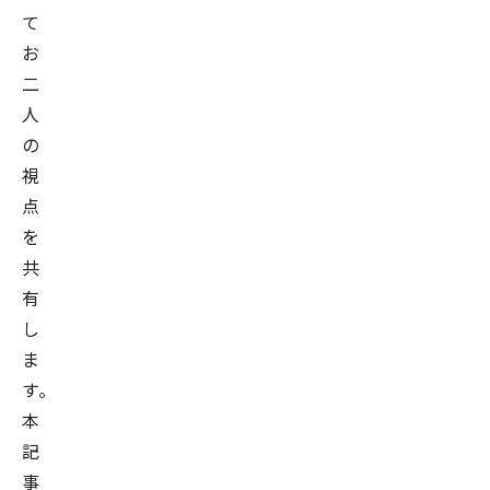
て
お
二
人
の
視
点
を
共
有
し
ま
す。
本
記
事