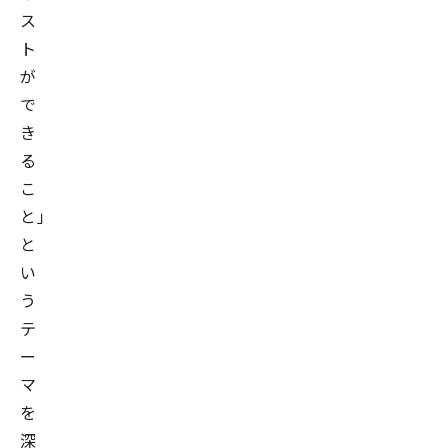
ス
ト
が
で
き
る
こ
と」
と
い
う
テ
ー
マ
を
深