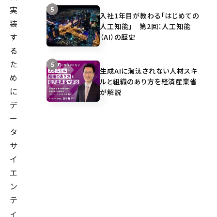
実
入社1年目が教わる「はじめての
装
人工知能」 第2回：人工知能
す
（AI）の歴史
る
た
生成AIに淘汰されない人材スキ
め
ルと組織のあり方を経済産業省
に
が解説
デ
ー
タ
サ
イ
エ
ン
テ
ィ