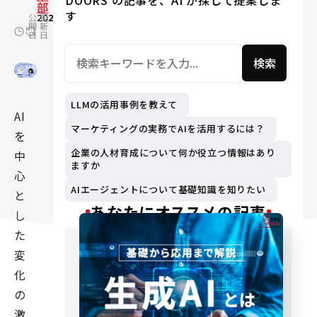
DOORS の記事を、AI が探して提案しま
部
す
公
2024.06.06
更
2025.02.04
開
新
日
日
検索
LLMの活用事例を教えて
AI
マーケティングの実務でAIを活用するには？
を
企業の人材育成について何か役立つ情報はあり
中
ますか
心
AIエージェントについて基礎知識を知りたい
と
あなたにオススメの記事
し
た
変
化
の
激