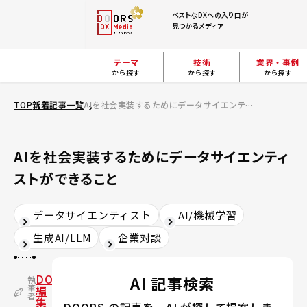
ベストなDXへの入り口が
見つかるメディア
テーマ
技術
業界・事例
から探す
から探す
から探す
TOP
新着記事一覧
AIを社会実装するためにデータサイエンティストができること
AIを社会実装するためにデータサイエンティ
ストができること
データサイエンティスト
AI/機械学習
生成AI/LLM
企業対談
DOORS
AI 記事検索
執
筆
編
者
集