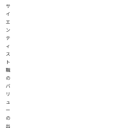
サ
イ
エ
ン
テ
ィ
ス
ト
職
の
バ
リ
ュ
ー
の
出