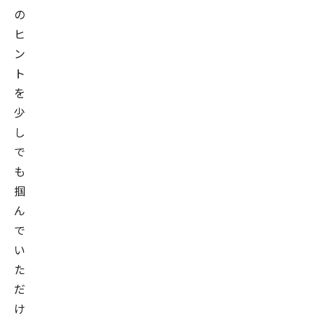
の
ヒ
ン
ト
を
少
し
で
も
掴
ん
で
い
た
だ
け