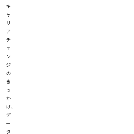
キ
ャ
リ
ア
チ
ェ
ン
ジ
の
き
っ
か
け、
デ
ー
タ