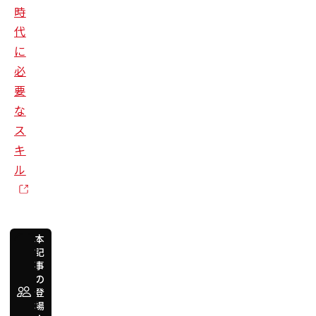
時
代
に
必
要
な
ス
キ
ル
本
記
事
デ
の
ー
タ
登
サ
場
イ