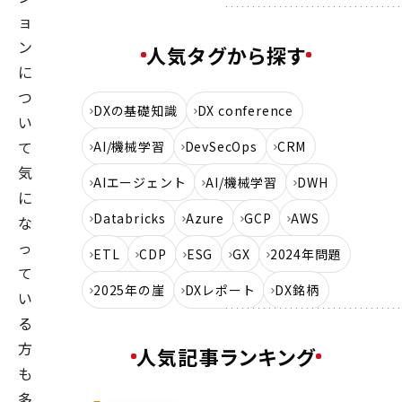
ョ
ン
人気タグから探す
に
つ
DXの基礎知識
DX conference
い
て
AI/機械学習
DevSecOps
CRM
気
AIエージェント
AI/機械学習
DWH
に
Databricks
Azure
GCP
AWS
な
っ
ETL
CDP
ESG
GX
2024年問題
て
2025年の崖
DXレポート
DX銘柄
い
る
方
人気記事ランキング
も
多