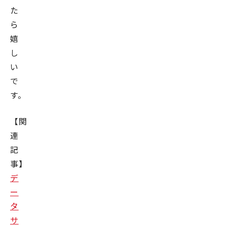
た
ら
嬉
し
い
で
す。
【関
連
記
事】
デ
ー
タ
サ