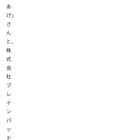
あ
げ」
さ
ん
と、
株
式
会
社
ブ
レ
イ
ン
パ
ッ
ド