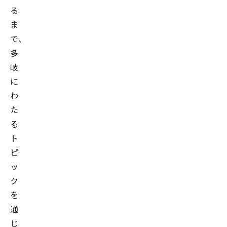
る
ま
で、
多
岐
に
わ
た
る
ト
ピ
ッ
ク
を
通
じ