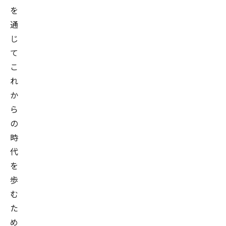
を
通
じ
て
こ
れ
か
ら
の
時
代
を
歩
む
た
め