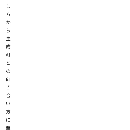
し
方
か
ら
生
成
AI
と
の
向
き
合
い
方
に
至