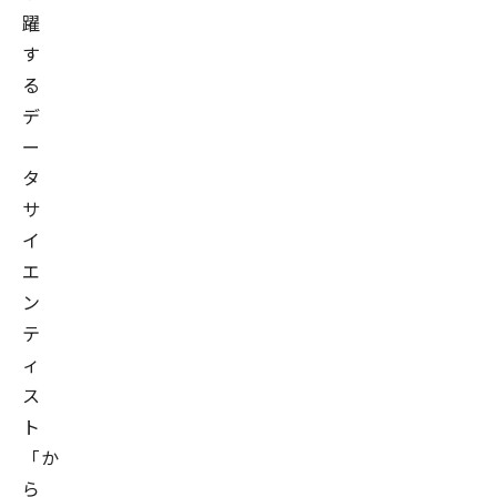
躍
す
る
デ
ー
タ
サ
イ
エ
ン
テ
ィ
ス
ト
「か
ら