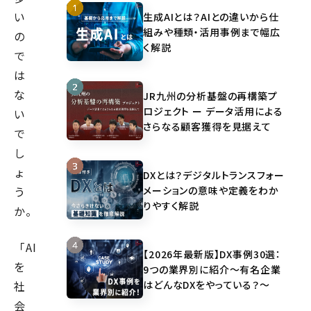
い
生成AIとは？AIとの違いから仕
組みや種類・活用事例まで幅広
の
く解説
で
は
な
JR九州の分析基盤の再構築プ
ロジェクト ー データ活用による
い
さらなる顧客獲得を見据えて
で
し
ょ
DXとは？デジタルトランスフォー
メーションの意味や定義をわか
う
りやすく解説
か。
「AI
【2026年最新版】DX事例30選：
を
9つの業界別に紹介～有名企業
はどんなDXをやっている？～
社
会