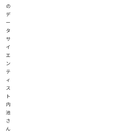
の
デ
ー
タ
サ
イ
エ
ン
テ
ィ
ス
ト
内
池
さ
ん