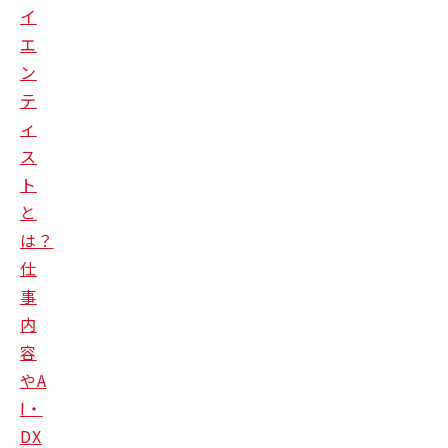
イ
エ
ン
テ
ィ
ス
ト
と
は？
仕
事
内
容
やA
I・
DX