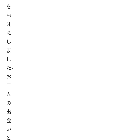
を
お
迎
え
し
ま
し
た。
お
二
人
の
出
会
い
と