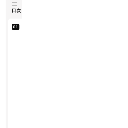
発
目次
事
業
シ
役職
1.
ニ
出
ア
リ
会
サ
い
ー
と
チ
こ
エ
ン
れ
ジ
ま
ニ
で
ア
きっ
2023
かけ
年
は
ま
「デ
で
ィー
製
プラ