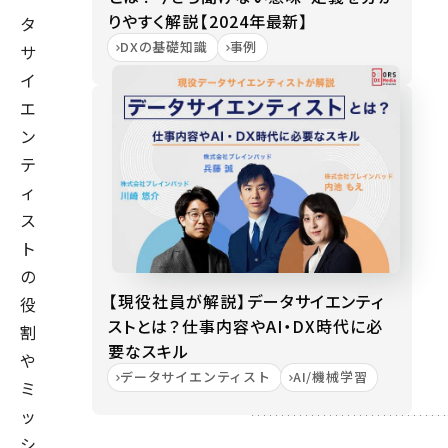
りやすく解説【2024年最新】
タ
DXの基礎知識
事例
サ
イ
エ
ン
テ
ィ
ス
ト
の
【現役社員が解説】データサイエンティ
役
ストとは？仕事内容やAI・DX時代に必
割
要なスキル
や
データサイエンティスト
AI/機械学習
ミ
ッ
シ