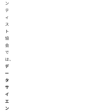
ン
テ
ィ
ス
ト
協
会
で
は、
デ
ー
タ
サ
イ
エ
ン