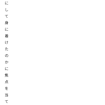
に
し
て
身
に
着
け
た
の
か
に
焦
点
を
当
て