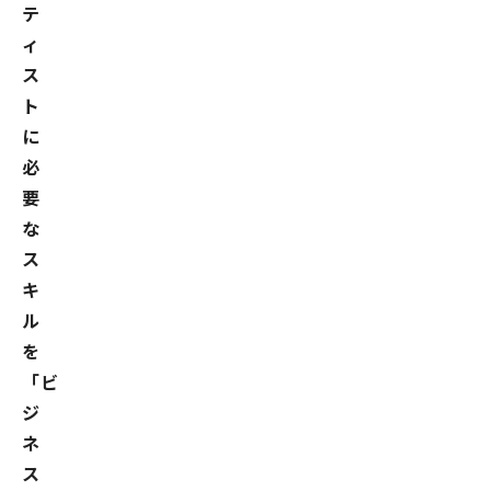
テ
ィ
ス
ト
に
必
要
な
ス
キ
ル
を
「ビ
ジ
ネ
ス