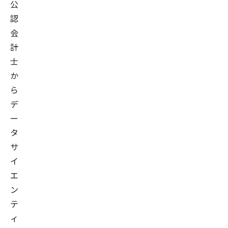
公
認
会
計
士
か
ら
デ
ー
タ
サ
イ
エ
ン
テ
ィ