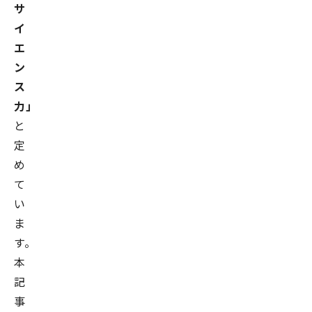
サ
イ
エ
ン
ス
力」
と
定
め
て
い
ま
す。
本
記
事