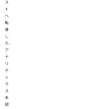
ス
ト
へ
転
身
し
た、
ア
ナ
リ
テ
ィ
ク
ス
本
部