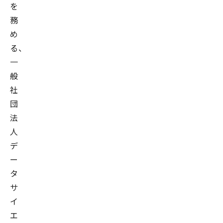
を
務
め
る、
一
般
社
団
法
人
デ
ー
タ
サ
イ
エ