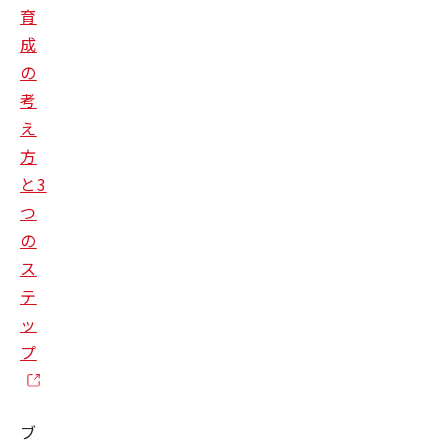
育
成
の
考
え
方
と3
つ
の
ス
テ
ッ
プ
ブ