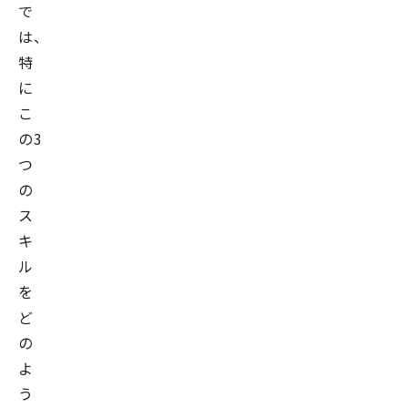
で
は、
特
に
こ
の3
つ
の
ス
キ
ル
を
ど
の
よ
う