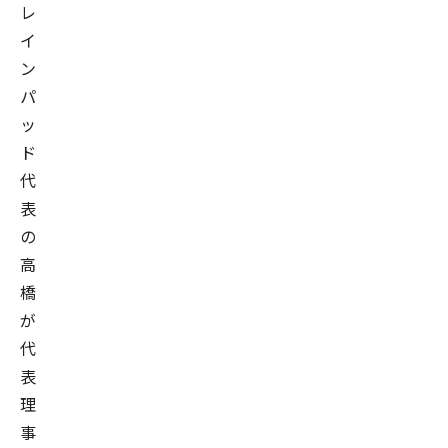
レ
イ
ン
パ
ッ
ド
代
表
の
高
橋
が
代
表
理
事