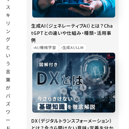
ス
キ
リ
生成AI（ジェネレーティブAI）とは？Cha
ン
tGPTとの違いや仕組み・種類・活用事
グ
例
と
AI/機械学習
生成AI/LLM
い
う
言
葉
が
バ
ズ
ワ
ー
DX（デジタルトランスフォーメーション）
とは？今さら聞けない意味・定義を分か
ド