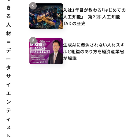
き
入社1年目が教わる「はじめての
る
人工知能」 第2回：人工知能
（AI）の歴史
人
材
＝
生成AIに淘汰されない人材スキ
デ
ルと組織のあり方を経済産業省
が解説
ー
タ
サ
イ
エ
ン
テ
ィ
ス
ト