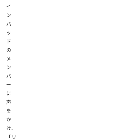
イ
ン
パ
ッ
ド
の
メ
ン
バ
ー
に
声
を
か
け、
「リ