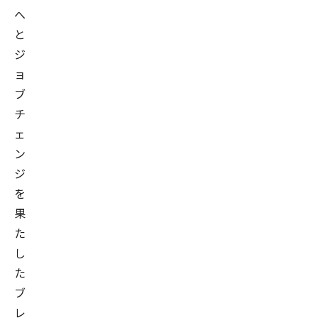
へ
と
ジ
ョ
ブ
チ
ェ
ン
ジ
を
果
た
し
た
ブ
レ