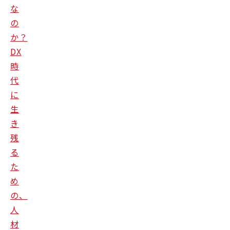
な
の
か？
DX
時
代
に
生
き
残
る
た
め
の、
人
材