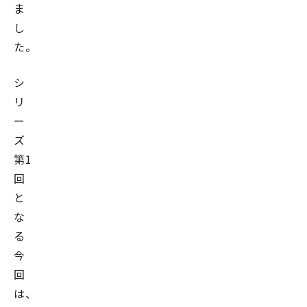
ま
し
た。
シ
リ
ー
ズ
第1
回
と
な
る
今
回
は、