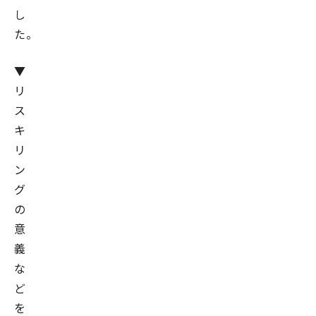
し
た。
▼
リ
ス
キ
リ
ン
グ
の
意
義
な
ど
を