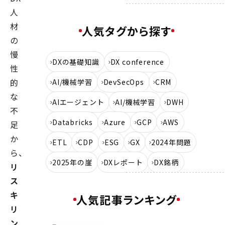
人
材
人気タグから探す
の
慢
DXの基礎知識
DX conference
性
的
AI/機械学習
DevSecOps
CRM
な
AIエージェント
AI/機械学習
DWH
不
Databricks
Azure
GCP
AWS
足
か
ETL
CDP
ESG
GX
2024年問題
ら、
2025年の崖
DXレポート
DX銘柄
リ
ス
キ
人気記事ランキング
リ
ン