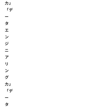
力」
「デ
ー
タ
エ
ン
ジ
ニ
ア
リ
ン
グ
力」
「デ
ー
タ