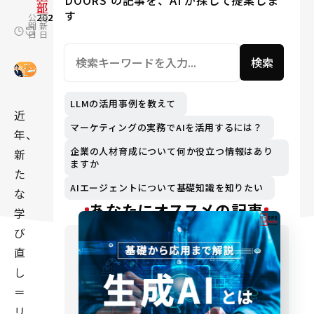
DOORS の記事を、AI が探して提案しま
部
す
公
2023.03.16
更
2024.09.18
開
新
日
日
検索
LLMの活用事例を教えて
近
マーケティングの実務でAIを活用するには？
年、
企業の人材育成について何か役立つ情報はあり
新
ますか
た
AIエージェントについて基礎知識を知りたい
な
あなたにオススメの記事
学
び
直
し
＝
リ