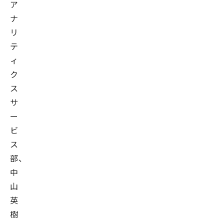
ア
ナ
リ
テ
ィ
ク
ス
サ
ー
ビ
ス
部、
中
山
英
樹