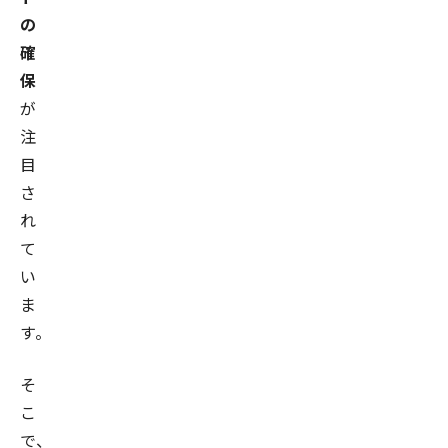
の
確
保
が
注
目
さ
れ
て
い
ま
す。
そ
こ
で、