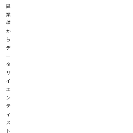
異
業
種
か
ら
デ
ー
タ
サ
イ
エ
ン
テ
ィ
ス
ト