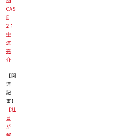
樹
CAS
E
2：
中
道
亮
介
【関
連
記
事】
【社
員
が
解