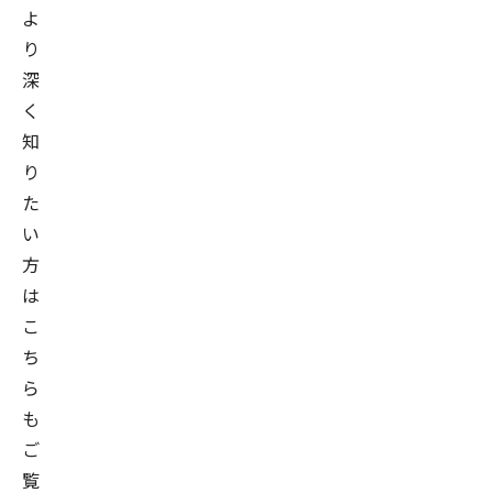
よ
り
深
く
知
り
た
い
方
は
こ
ち
ら
も
ご
覧