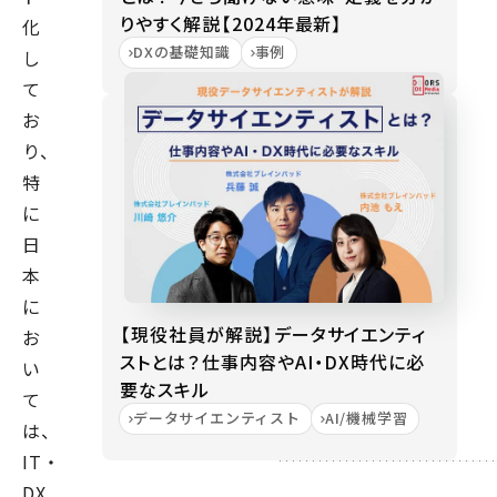
りやすく解説【2024年最新】
化
DXの基礎知識
事例
し
て
お
り、
特
に
日
本
に
【現役社員が解説】データサイエンティ
お
ストとは？仕事内容やAI・DX時代に必
い
要なスキル
て
データサイエンティスト
AI/機械学習
は、
IT・
DX