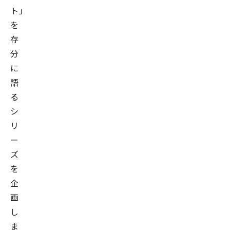
ト」
を
存
分
に
語
る
シ
リ
ー
ズ
を
企
画
し
ま