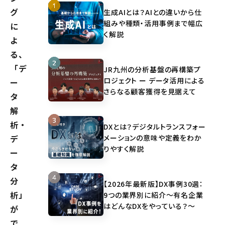
グ
生成AIとは？AIとの違いから仕
組みや種類・活用事例まで幅広
に
く解説
よ
る、
「デ
JR九州の分析基盤の再構築プ
ロジェクト ー データ活用による
ー
さらなる顧客獲得を見据えて
タ
解
析・
DXとは？デジタルトランスフォー
メーションの意味や定義をわか
デ
りやすく解説
ー
タ
分
【2026年最新版】DX事例30選：
析」
9つの業界別に紹介～有名企業
はどんなDXをやっている？～
が
で