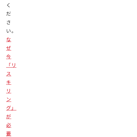
く
だ
さ
い。
な
ぜ
今
「リ
ス
キ
リ
ン
グ」
が
必
要