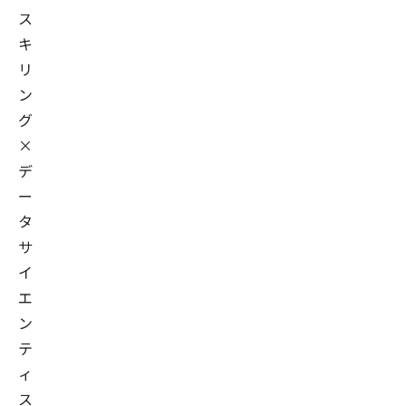
ス
キ
リ
ン
グ
×
デ
ー
タ
サ
イ
エ
ン
テ
ィ
ス