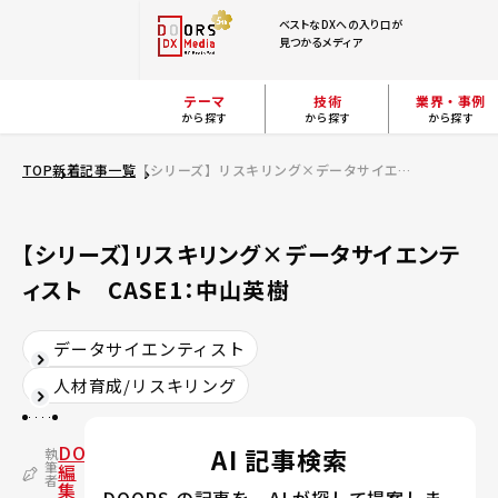
ベストなDXへの入り口が
見つかるメディア
テーマ
技術
業界・事例
から探す
から探す
から探す
TOP
新着記事一覧
【シリーズ】リスキリング×データサイエンティスト CASE1：中山英樹
【シリーズ】リスキリング×データサイエンテ
ィスト CASE1：中山英樹
データサイエンティスト
人材育成/リスキリング
DOORS
AI 記事検索
執
筆
編
者
集