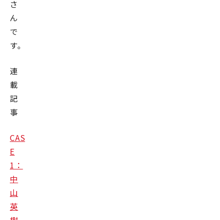
さ
ん
で
す。
連
載
記
事
CAS
E
1：
中
山
英