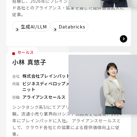
経験し、2026年にブレインパッドにジョイン。クラウ
ド各社とのアライアンス・協業を通した提供価値拡大に
従事。
生成AI/LLM
Databricks
セールス
小林 真悠子
株式会社ブレインパッド
会社
ビジネスディベロップメント＆イネーブルメントユ
所属
ニット
アライアンスセールス
役職
シンクタンク系SIにてアプリケーションエンジニアを経
験。流通小売り業界向けシステム開発を担当後、2024
年にブレインパッドに入社。 アライアンスセールスと
して、クラウド各社との協業による提供価値向上に従
事。