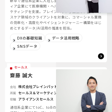
新卒で通信系企業に入社し営業職に従事後、医療系メデ
ィア企業にて医療機関・ヘルスケア企業のデジタルマー
ケティングを支援。ブレインパッド参画後は、主にヘル
スケア領域のクライアントを対象に、コマーシャル業務
の効率化・高度化やペイシェントジャーニー構築をはじ
めとするデータ/AI活用の推進を担当。
DXの基礎知識
データ活用戦略
SNSデータ
セールス
齋藤 誠大
株式会社ブレインパッド
会社
セールス＆マーケティングユニット
所属
アライアンスセールス
役職
通信系企業にてtoC、toBのサービス企画や事業開発を