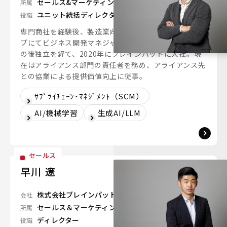
セールス&マーケティングユニット
所属
ユニット統括ディレクター
役職
専門商社を経験後、製造業向け IoT×AI スタートアッ
プにてビジネス開発マネジャーとして事業を推進。 そ
の後独立を経て、2020年にブレインパッドに入社。現
在はアライアンス部門の責任者を務め、アライアンス先
との協業による提供価値向上に従事。
ｻﾌﾟﾗｲﾁｪｰﾝ･ﾏﾈｼﾞﾒﾝﾄ（SCM）
AI/機械学習
生成AI/LLM
セールス
早川 遼
株式会社ブレインパッド
会社
セールス＆マーケティングユニット
所属
ディレクター
役職