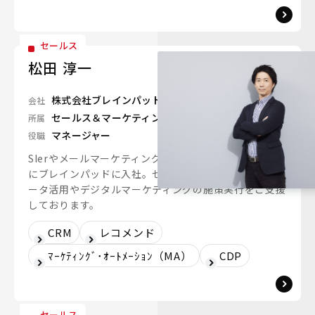
セールス
松田 淳一
株式会社ブレインパッド
会社
セールス＆マーケティングユニット
所属
マネージャー
役職
SIerやメールマーケティング支援の会社を経て2021年
にブレインパッドに入社。セールスとしてお客さまのデ
ータ活用やデジタルマーケティングの施策実行をご支援
しております。
CRM
レコメンド
ﾏｰｹﾃｨﾝｸﾞ･ｵｰﾄﾒｰｼｮﾝ（MA）
CDP
セールス