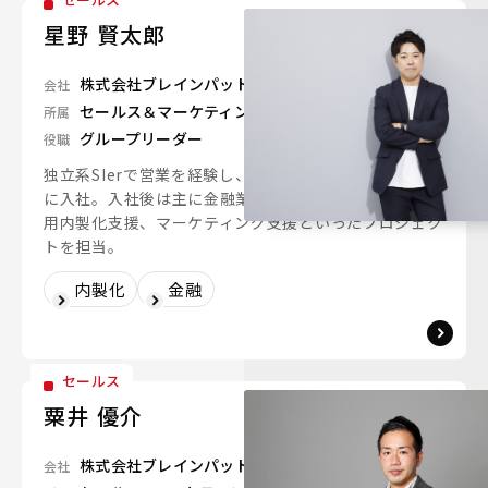
星野 賢太郎
株式会社ブレインパッド
会社
セールス＆マーケティングユニット
所属
グループリーダー
役職
独立系SIerで営業を経験し、2023年にブレインパッド
に入社。入社後は主に金融業界のデータ分析やデータ活
用内製化支援、マーケティング支援といったプロジェク
トを担当。
内製化
金融
セールス
粟井 優介
株式会社ブレインパッド
会社