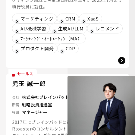
ケティング組織と営業企画組織を牽引。2025年7月より
執行役員に就任。
マーケティング
CRM
XaaS
AI/機械学習
生成AI/LLM
レコメンド
ﾏｰｹﾃｨﾝｸﾞ･ｵｰﾄﾒｰｼｮﾝ（MA）
プロダクト開発
CDP
セールス
児玉 誠一郎
株式会社ブレインパッド
会社
戦略投資推進室
所属
マネージャー
役職
2017年にブレインパッドに新卒入社。自社製品
Rtoasterのコンサルタントとして幅広い業界を支援。