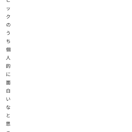
ッ
ク
の
う
ち
個
人
的
に
面
白
い
な
と
思
っ