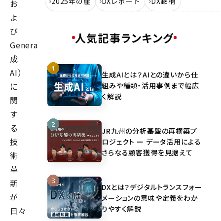
2025年の崖
DXレポート
DX銘柄
お
よ
び
人気記事ランキング
GenerativeAI（生
成
AI）
生成AIとは？AIとの違いから仕
組みや種類・活用事例まで幅広
に
く解説
関
す
る
JR九州の分析基盤の再構築プ
技
ロジェクト ー データ活用による
さらなる顧客獲得を見据えて
術
革
新
DXとは？デジタルトランスフォー
が
メーションの意味や定義をわか
りやすく解説
日々