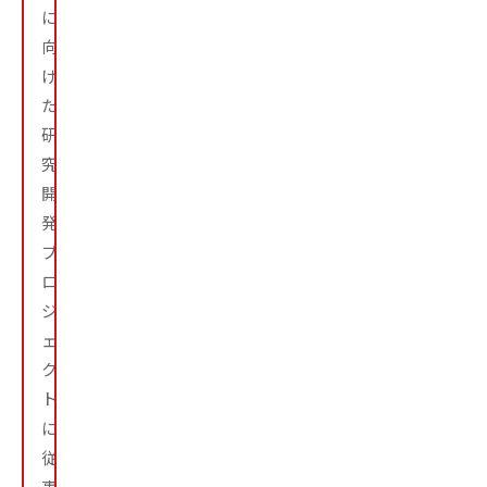
に
向
け
た
研
究・
開
発
プ
ロ
ジ
ェ
ク
ト
に
従
事。