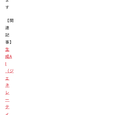
す
【関
連
記
事】
生
成A
I
（ジ
ェ
ネ
レ
ー
テ
ィ