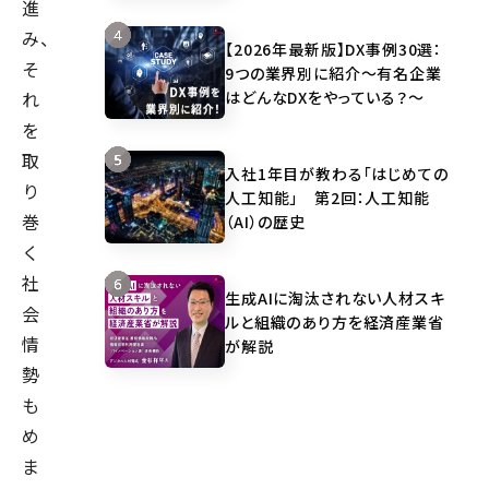
進
み、
【2026年最新版】DX事例30選：
そ
9つの業界別に紹介～有名企業
はどんなDXをやっている？～
れ
を
取
入社1年目が教わる「はじめての
り
人工知能」 第2回：人工知能
巻
（AI）の歴史
く
社
生成AIに淘汰されない人材スキ
会
ルと組織のあり方を経済産業省
情
が解説
勢
も
め
ま