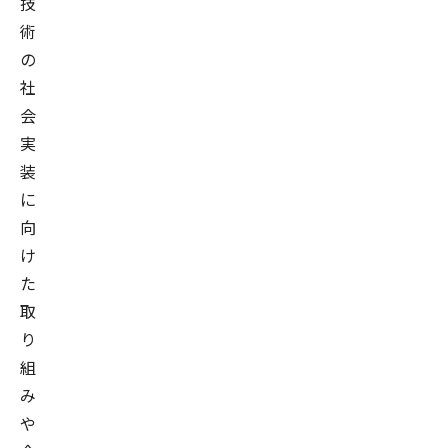
技
術
の
社
会
実
装
に
向
け
た
取
り
組
み
や