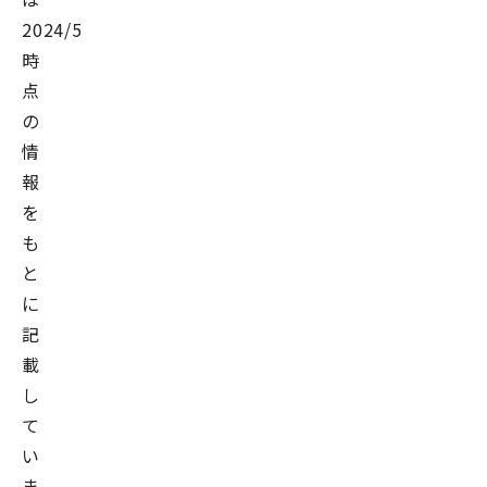
2024/5/30
時
点
の
情
報
を
も
と
に
記
載
し
て
い
ま