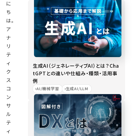
に
ち
は。
ア
ナ
リ
テ
ィ
生成AI（ジェネレーティブAI）とは？Cha
ク
tGPTとの違いや仕組み・種類・活用事
ス
例
コ
AI/機械学習
生成AI/LLM
ン
サ
ル
テ
ィ