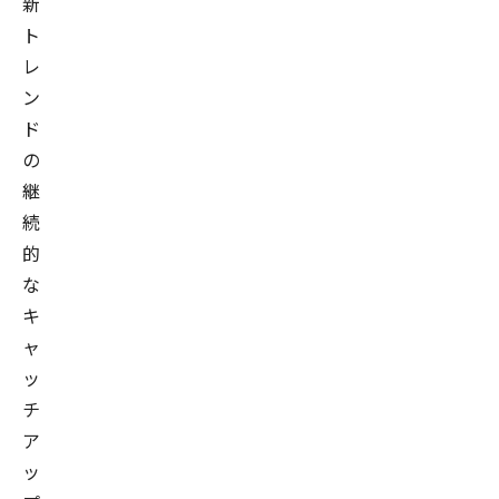
新
ト
レ
ン
ド
の
継
続
的
な
キ
ャ
ッ
チ
ア
ッ