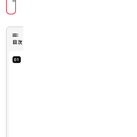
目次
1．
言
語
モ
デ
ル
評
価
の
ベ
ス