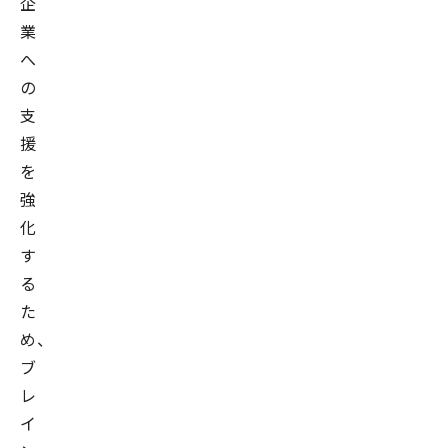
企
業
へ
の
支
援
を
強
化
す
る
た
め、
ブ
レ
イ