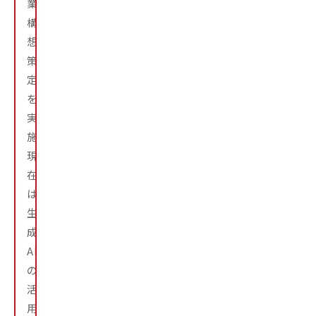
業
構
想
策
定
を
実
施。
現
在
は
生
成
AI
の
活
用