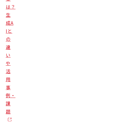
は？
生
成A
Iと
の
違
い
や
活
用
事
例・
課
題