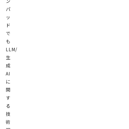
ン
パ
ッ
ド
で
も
LLM/
生
成
AI
に
関
す
る
技
術