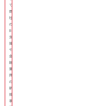
て、
商
社
の
BPR
支
援
や
金
融
業
界
の
新
規
事