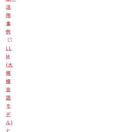
活
用
事
例
LL
M
(大
規
模
言
語
モ
デ
ル)
と