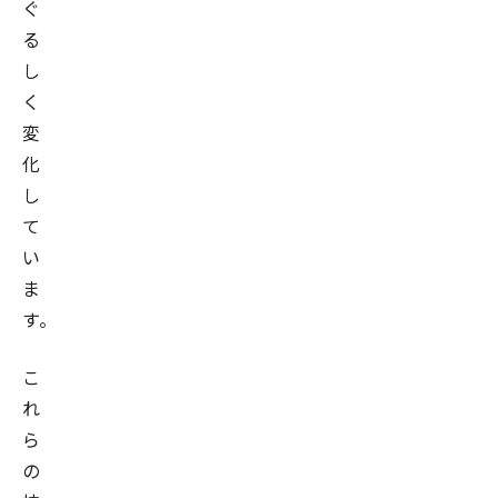
ぐ
る
し
く
変
化
し
て
い
ま
す。
こ
れ
ら
の