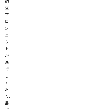
調
査
プ
ロ
ジ
ェ
ク
ト
が
進
行
し
て
お
り、
最