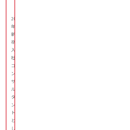
ッ
ト
2021
年
新
卒
入
社。
コ
ン
サ
ル
タ
ン
ト
と
し