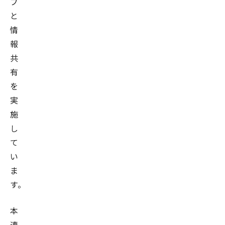
プ
と
情
報
共
有
を
実
施
し
て
い
ま
す。
本
連