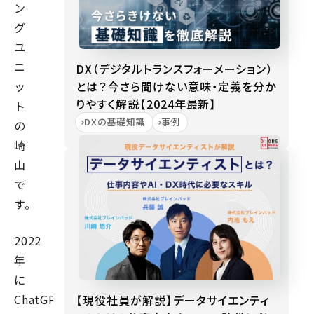
ン
グ
ユ
ニ
DX（デジタルトランスフォーメーション）
とは？今さら聞けない意味・定義を分か
ッ
りやすく解説【2024年最新】
ト
DXの基礎知識
事例
の
崎
山
で
す。
2022
年
に
ChatGPT
【現役社員が解説】データサイエンティ