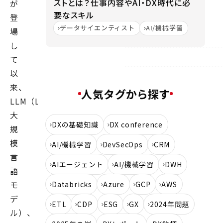
ストとは？仕事内容やAI・DX時代に必
が
要なスキル
登
データサイエンティスト
AI/機械学習
場
し
て
以
来、
人気タグから探す
LLM（LargeLanguageModels、
大
DXの基礎知識
DX conference
規
模
AI/機械学習
DevSecOps
CRM
言
AIエージェント
AI/機械学習
DWH
語
モ
Databricks
Azure
GCP
AWS
デ
ETL
CDP
ESG
GX
2024年問題
ル）、