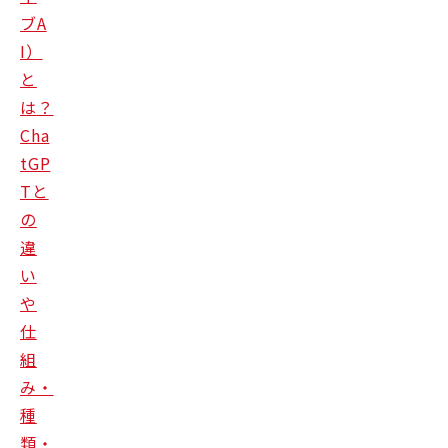
ブA
I）
と
は？
Cha
tGP
Tと
の
違
い
や
仕
組
み・
種
類・