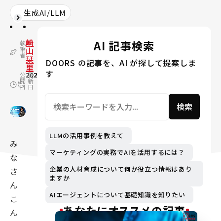
生成AI/LLM
崎
AI 記事検索
執
筆
山
者
栞
DOORS の記事を、AI が探して提案しま
里
す
公
2024.06.24
更
2024.09.04
開
新
日
日
検索
LLMの活用事例を教えて
み
マーケティングの実務でAIを活用するには？
な
企業の人材育成について何か役立つ情報はあり
さ
ますか
ん
AIエージェントについて基礎知識を知りたい
こ
あなたにオススメの記事
ん