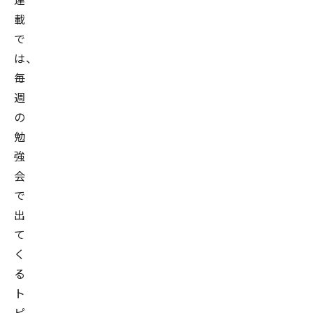
載
で
は、
毎
週
の
勉
強
会
で
出
て
く
る
ト
ピ