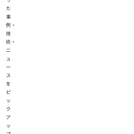
た
事
例・
技
術・
ニ
ュ
ー
ス
を
ピ
ッ
ク
ア
ッ
プ