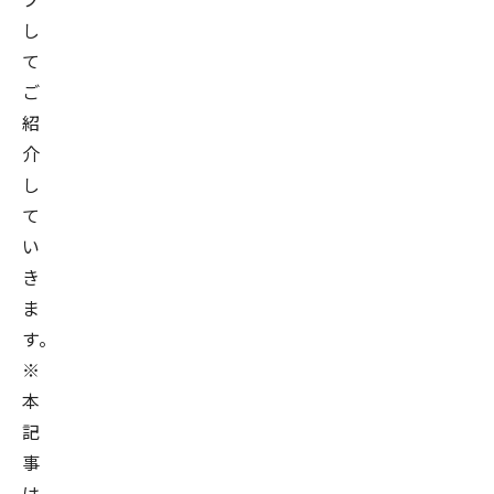
し
て
ご
紹
介
し
て
い
き
ま
す。
※
本
記
事
は