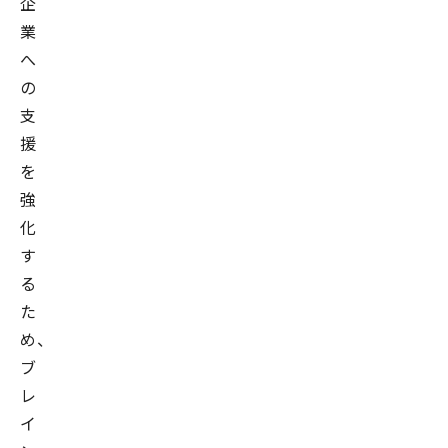
企
業
へ
の
支
援
を
強
化
す
る
た
め、
ブ
レ
イ