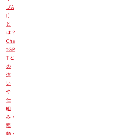
ブA
I）
と
は？
Cha
tGP
Tと
の
違
い
や
仕
組
み・
種
類・