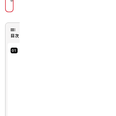
目次
1.
47
都
道
府
県
の
課
題
を
生