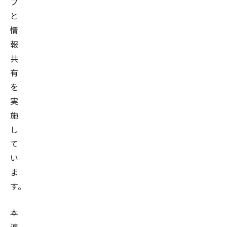
プ
と
情
報
共
有
を
実
施
し
て
い
ま
す。
本
連