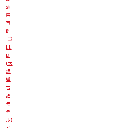
活
用
事
例
LL
M
(大
規
模
言
語
モ
デ
ル)
と