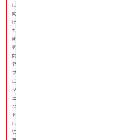
に
向
け
た
研
究・
開
発
プ
ロ
ジ
ェ
ク
ト
に
従
事。