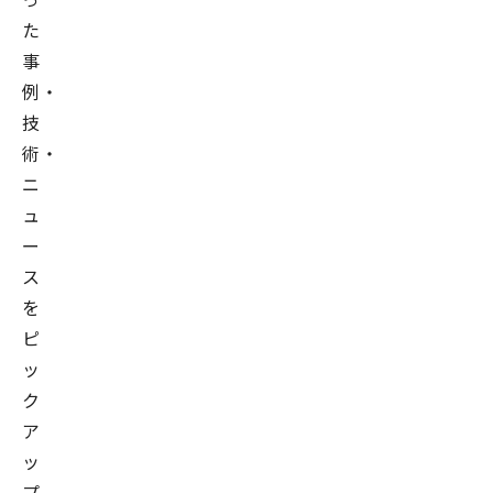
た
事
例・
技
術・
ニ
ュ
ー
ス
を
ピ
ッ
ク
ア
ッ
プ