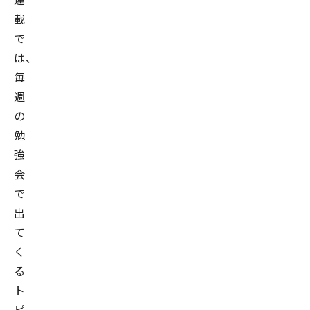
載
で
は、
毎
週
の
勉
強
会
で
出
て
く
る
ト
ピ