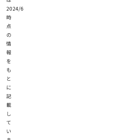
2024/6/20
時
点
の
情
報
を
も
と
に
記
載
し
て
い
ま