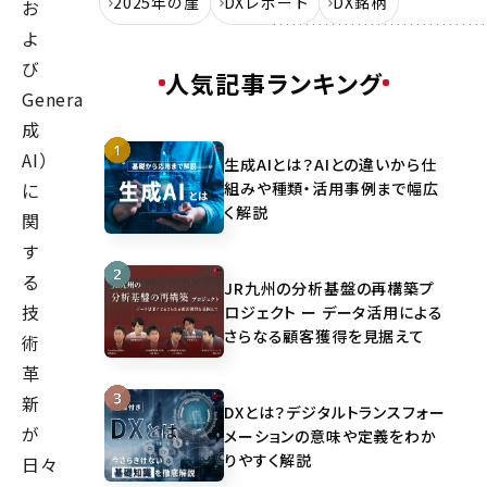
2025年の崖
DXレポート
DX銘柄
お
よ
び
人気記事ランキング
GenerativeAI（生
成
AI）
生成AIとは？AIとの違いから仕
組みや種類・活用事例まで幅広
に
く解説
関
す
る
JR九州の分析基盤の再構築プ
技
ロジェクト ー データ活用による
さらなる顧客獲得を見据えて
術
革
新
DXとは？デジタルトランスフォー
が
メーションの意味や定義をわか
りやすく解説
日々