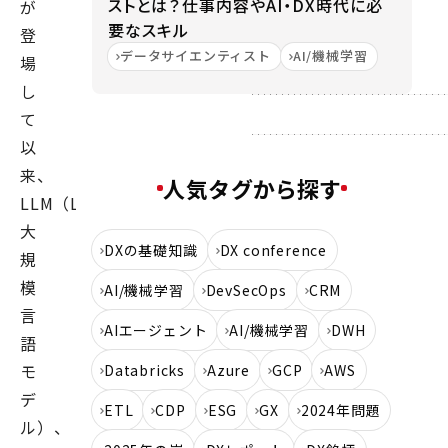
ストとは？仕事内容やAI・DX時代に必
が
要なスキル
登
データサイエンティスト
AI/機械学習
場
し
て
以
来、
人気タグから探す
LLM（LargeLanguageModels、
大
DXの基礎知識
DX conference
規
模
AI/機械学習
DevSecOps
CRM
言
AIエージェント
AI/機械学習
DWH
語
モ
Databricks
Azure
GCP
AWS
デ
ETL
CDP
ESG
GX
2024年問題
ル）、