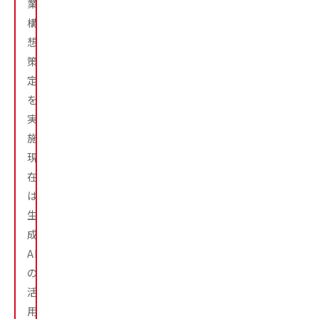
業
構
想
策
定
を
実
施。
現
在
は
生
成
AI
の
活
用