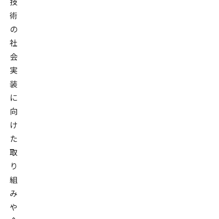
技
術
の
社
会
実
装
に
向
け
た
取
り
組
み
や