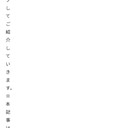
し
て
ご
紹
介
し
て
い
き
ま
す。
※
本
記
事
は