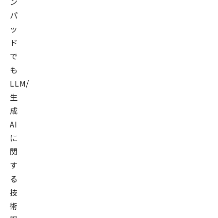
ン
パ
ッ
ド
で
も
LLM/
生
成
AI
に
関
す
る
技
術