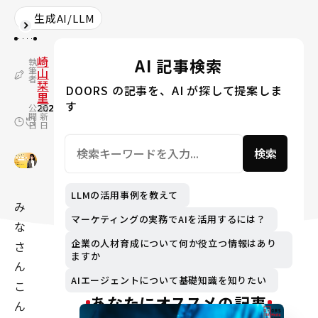
生成AI/LLM
崎
AI 記事検索
執
筆
山
者
栞
DOORS の記事を、AI が探して提案しま
里
す
公
2024.07.10
更
2024.09.04
開
新
日
日
検索
LLMの活用事例を教えて
み
マーケティングの実務でAIを活用するには？
な
企業の人材育成について何か役立つ情報はあり
さ
ますか
ん
AIエージェントについて基礎知識を知りたい
こ
あなたにオススメの記事
ん