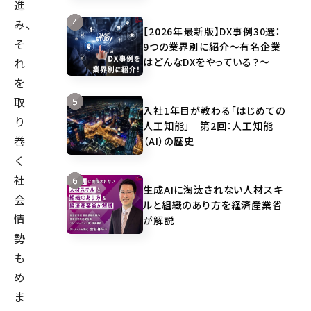
進
み、
【2026年最新版】DX事例30選：
そ
9つの業界別に紹介～有名企業
はどんなDXをやっている？～
れ
を
取
入社1年目が教わる「はじめての
り
人工知能」 第2回：人工知能
巻
（AI）の歴史
く
社
生成AIに淘汰されない人材スキ
会
ルと組織のあり方を経済産業省
情
が解説
勢
も
め
ま