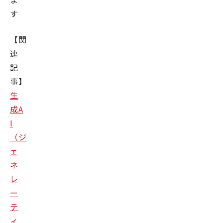
す
【関
連
記
事】
生
成A
I
（ジ
ェ
ネ
レ
ー
テ
ィ