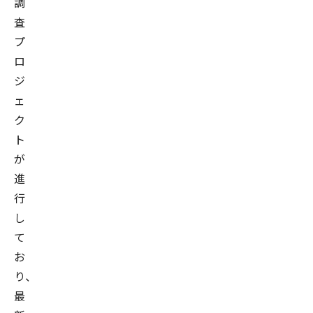
調
査
プ
ロ
ジ
ェ
ク
ト
が
進
行
し
て
お
り、
最