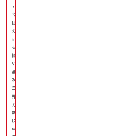
て、
商
社
の
BPR
支
援
や
金
融
業
界
の
新
規
事