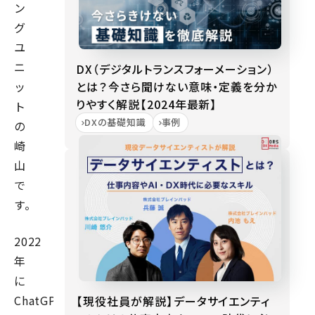
ン
グ
ユ
ニ
DX（デジタルトランスフォーメーション）
とは？今さら聞けない意味・定義を分か
ッ
りやすく解説【2024年最新】
ト
DXの基礎知識
事例
の
崎
山
で
す。
2022
年
に
ChatGPT
【現役社員が解説】データサイエンティ