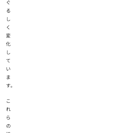
ぐ
る
し
く
変
化
し
て
い
ま
す。
こ
れ
ら
の