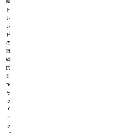
新
ト
レ
ン
ド
の
継
続
的
な
キ
ャ
ッ
チ
ア
ッ