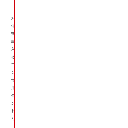
ッ
ト
2021
年
新
卒
入
社。
コ
ン
サ
ル
タ
ン
ト
と
し