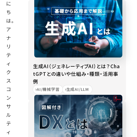
に
ち
は。
ア
ナ
リ
テ
ィ
生成AI（ジェネレーティブAI）とは？Cha
ク
tGPTとの違いや仕組み・種類・活用事
ス
例
コ
AI/機械学習
生成AI/LLM
ン
サ
ル
テ
ィ