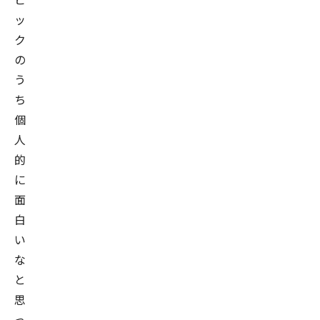
ッ
ク
の
う
ち
個
人
的
に
面
白
い
な
と
思
っ