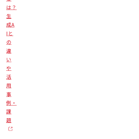
は？
生
成A
Iと
の
違
い
や
活
用
事
例・
課
題