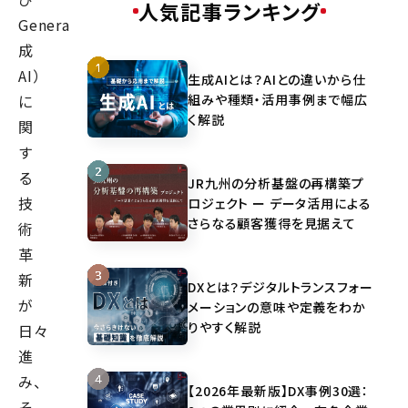
人気記事ランキング
GenerativeAI（生
成
AI）
生成AIとは？AIとの違いから仕
組みや種類・活用事例まで幅広
に
く解説
関
す
る
JR九州の分析基盤の再構築プ
技
ロジェクト ー データ活用による
さらなる顧客獲得を見据えて
術
革
新
DXとは？デジタルトランスフォー
が
メーションの意味や定義をわか
りやすく解説
日々
進
み、
【2026年最新版】DX事例30選：
そ