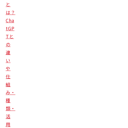
と
は？
Cha
tGP
Tと
の
違
い
や
仕
組
み・
種
類・
活
用