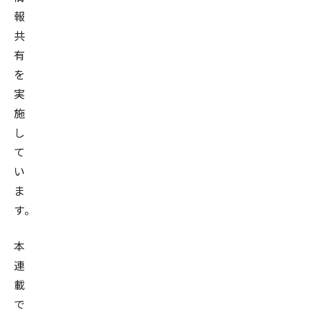
報
共
有
を
実
施
し
て
い
ま
す。
本
連
載
で