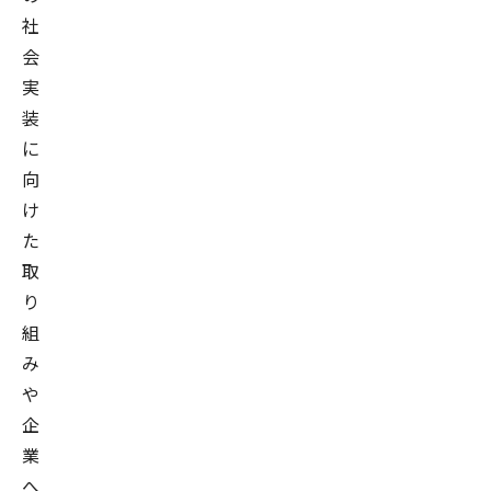
社
会
実
装
に
向
け
た
取
り
組
み
や
企
業
へ