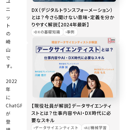
ユ
ニ
DX（デジタルトランスフォーメーション）
とは？今さら聞けない意味・定義を分か
ッ
りやすく解説【2024年最新】
ト
DXの基礎知識
事例
の
崎
山
で
す。
2022
年
に
ChatGPT
【現役社員が解説】データサイエンティ
ストとは？仕事内容やAI・DX時代に必
が
要なスキル
登
データサイエンティスト
AI/機械学習
場