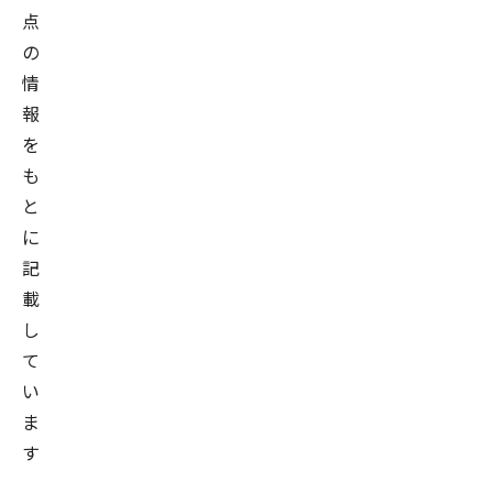
点
の
情
報
を
も
と
に
記
載
し
て
い
ま
す