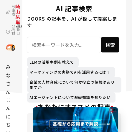
崎
AI 記事検索
執
筆
山
者
栞
DOORS の記事を、AI が探して提案しま
里
す
公
2024.06.18
更
2024.09.04
開
新
日
日
検索
LLMの活用事例を教えて
み
マーケティングの実務でAIを活用するには？
な
企業の人材育成について何か役立つ情報はあり
さ
ますか
ん
AIエージェントについて基礎知識を知りたい
こ
あなたにオススメの記事
ん
に
ち