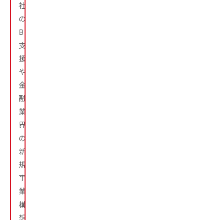
社
の
BPR
支
援
や
金
融
業
界
の
新
規
事
業
構
想