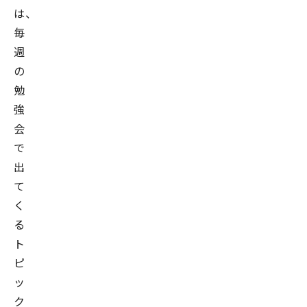
は、
毎
週
の
勉
強
会
で
出
て
く
る
ト
ピ
ッ
ク