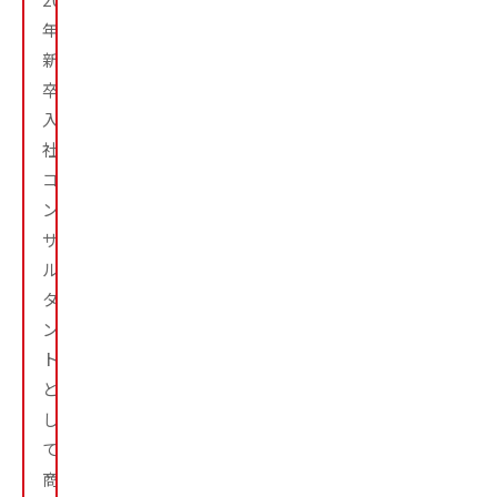
年
新
卒
入
社。
コ
ン
サ
ル
タ
ン
ト
と
し
て、
商