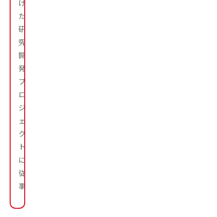
け
た
研
究・
開
発
プ
ロ
ジ
ェ
ク
ト
に
従
事。