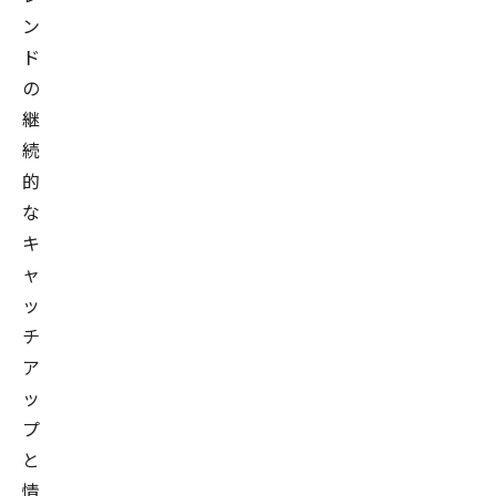
ン
ド
の
継
続
的
な
キ
ャ
ッ
チ
ア
ッ
プ
と
情