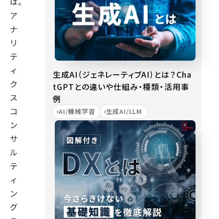
は。
ア
ナ
リ
テ
ィ
生成AI（ジェネレーティブAI）とは？Cha
ク
tGPTとの違いや仕組み・種類・活用事
ス
例
コ
AI/機械学習
生成AI/LLM
ン
サ
ル
テ
ィ
ン
グ