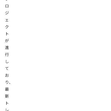
ロ
ジ
ェ
ク
ト
が
進
行
し
て
お
り、
最
新
ト
レ