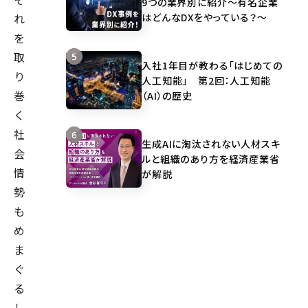
9つの業界別に紹介～有名企業
はどんなDXをやっている？～
れ
を
取
入社1年目が教わる「はじめての
り
人工知能」 第2回：人工知能
巻
（AI）の歴史
く
社
生成AIに淘汰されない人材スキ
会
ルと組織のあり方を経済産業省
情
が解説
勢
も
め
ま
ぐ
る
し