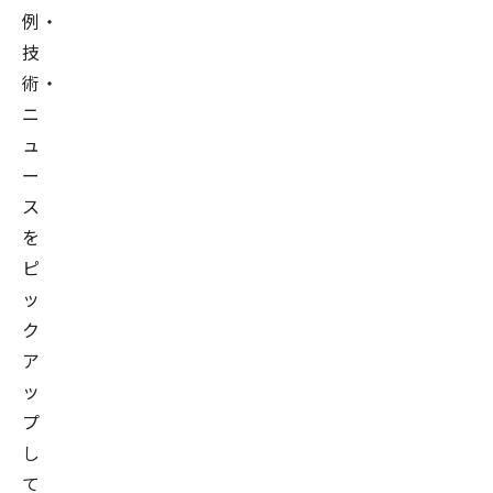
例・
技
術・
ニ
ュ
ー
ス
を
ピ
ッ
ク
ア
ッ
プ
し
て