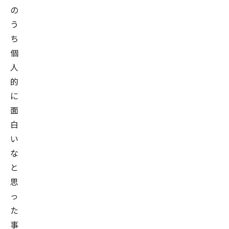
の
う
ち
個
人
的
に
面
白
い
な
と
思
っ
た
事