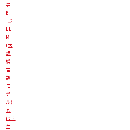
事
例
LL
M
(大
規
模
言
語
モ
デ
ル)
と
は？
生