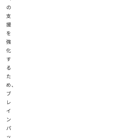
の
支
援
を
強
化
す
る
た
め、
ブ
レ
イ
ン
パ
ッ