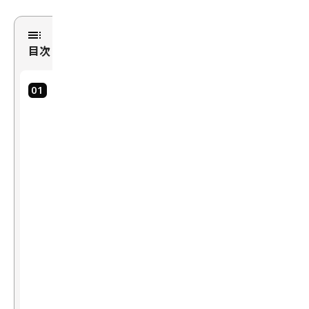
目次
1.
G
ro
u
n
di
n
g
DI
N
O
1.
5
Pr