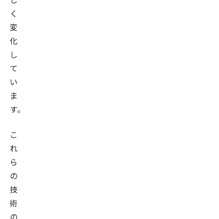
く
変
化
し
て
い
ま
す。
こ
れ
ら
の
技
術
の