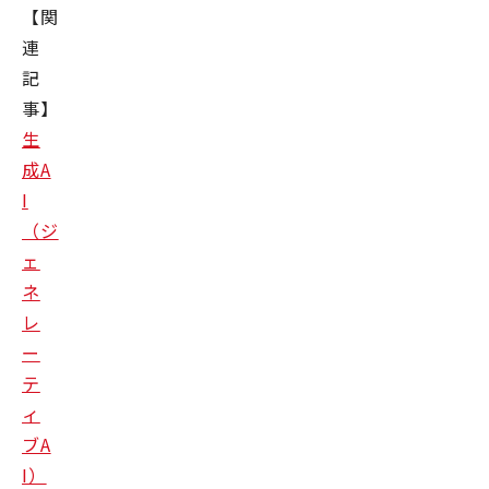
【関
連
記
事】
生
成A
I
（ジ
ェ
ネ
レ
ー
テ
ィ
ブA
I）