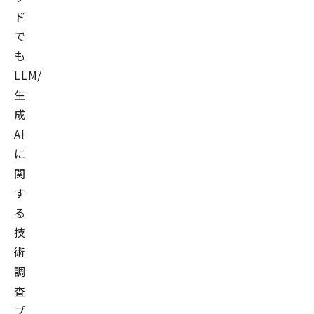
ド
で
も
LLM/
生
成
AI
に
関
す
る
技
術
調
査
プ