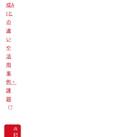
成A
Iと
の
違
い
や
活
用
事
例・
課
題
本
記