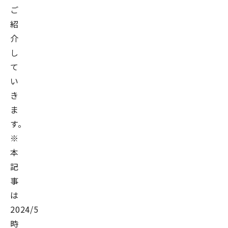
ご
紹
介
し
て
い
き
ま
す。
※
本
記
事
は
2024/5/23
時