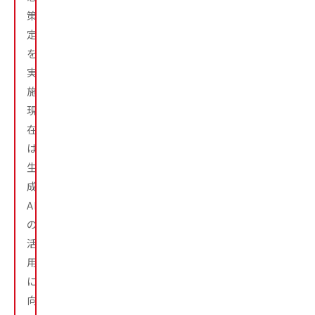
策
定
を
実
施。
現
在
は
生
成
AI
の
活
用
に
向