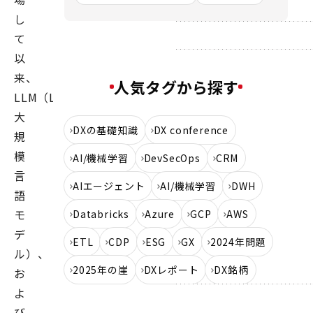
し
て
以
来、
人気タグから探す
LLM（LargeLanguageModels、
大
DXの基礎知識
DX conference
規
模
AI/機械学習
DevSecOps
CRM
言
AIエージェント
AI/機械学習
DWH
語
モ
Databricks
Azure
GCP
AWS
デ
ETL
CDP
ESG
GX
2024年問題
ル）、
2025年の崖
DXレポート
DX銘柄
お
よ
び