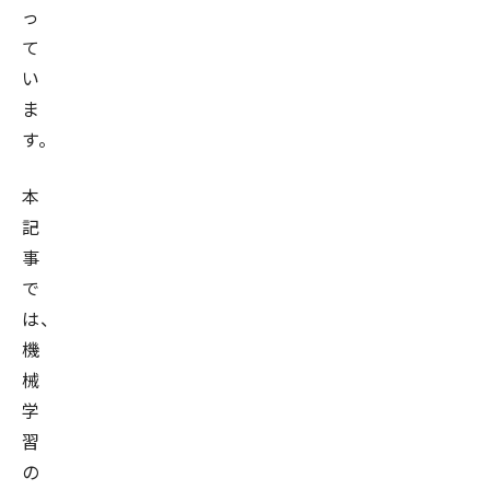
っ
て
い
ま
す。
本
記
事
で
は、
機
械
学
習
の