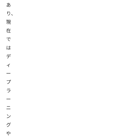
あ
り、
現
在
で
は
デ
ィ
ー
プ
ラ
ー
ニ
ン
グ
や