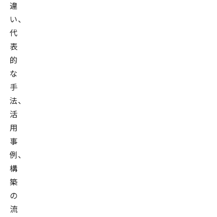
違
い、
代
表
的
な
手
法、
活
用
事
例、
構
築
の
流