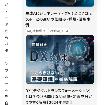
が
デ
生成AI（ジェネレーティブAI）とは？Cha
ー
tGPTとの違いや仕組み・種類・活用事
タ
例
か
AI/機械学習
生成AI/LLM
ら
パ
タ
ー
ン
や
ル
ー
ル
DX（デジタルトランスフォーメーション）
とは？今さら聞けない意味・定義を分か
を
りやすく解説【2024年最新】
自