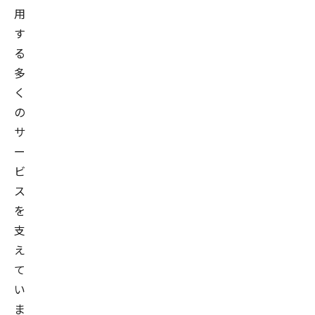
用
す
る
多
く
の
サ
ー
ビ
ス
を
支
え
て
い
ま