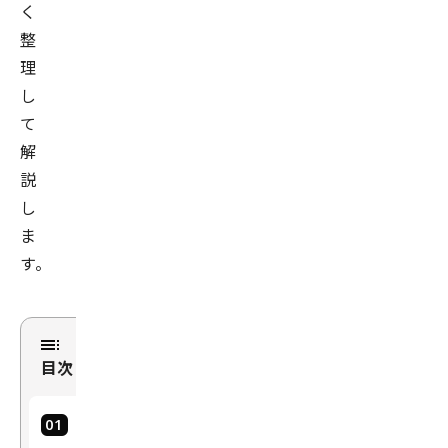
く
整
理
し
て
解
説
し
ま
す。
目次
機
械