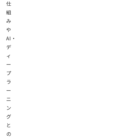
仕
組
み
や
AI・
デ
ィ
ー
プ
ラ
ー
ニ
ン
グ
と
の