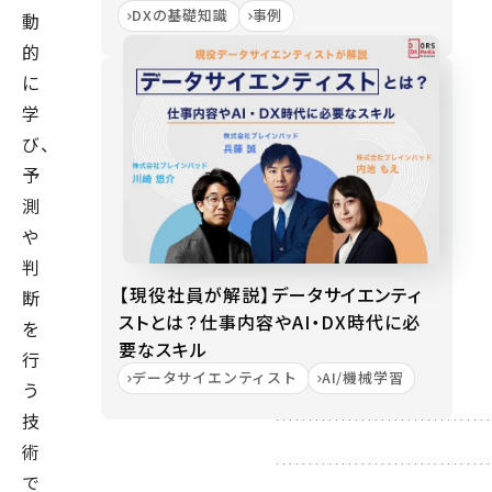
DXの基礎知識
事例
動
的
に
学
び、
予
測
や
判
【現役社員が解説】データサイエンティ
断
ストとは？仕事内容やAI・DX時代に必
を
要なスキル
行
データサイエンティスト
AI/機械学習
う
技
術
で