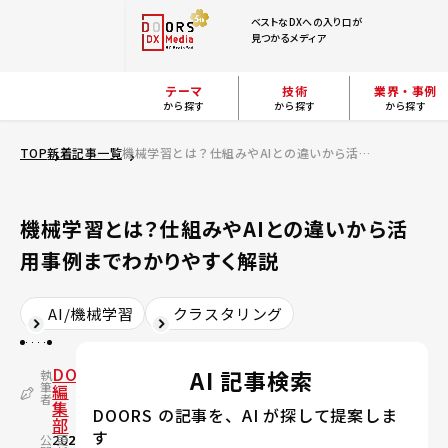
ベストなDXへの入り口が
見つかるメディア
テーマ
技術
業界・事例
から探す
から探す
から探す
TOP
新着記事一覧
機械学習とは？仕組みやAIとの違いから活用事例までわかりやすく解説
機械学習とは？仕組みやAIとの違いから活
用事例までわかりやすく解説
AI/機械学習
クラスタリング
DOORS
AI 記事検索
執
筆
編
者
集
DOORS の記事を、AI が探して提案しま
部
す
公
2022.09.05
更
2026.07.17