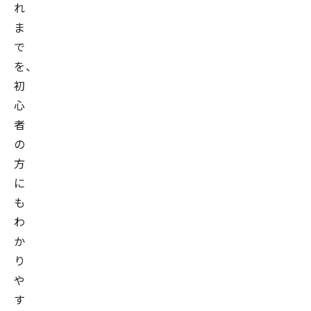
れ
ま
で
を、
初
心
者
の
方
に
も
わ
か
り
や
す