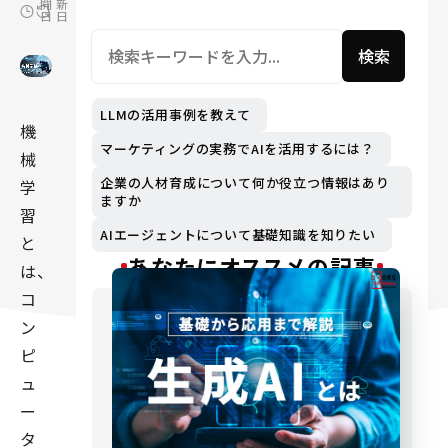
開
新
日
日
検索
LLMの活用事例を教えて
機
マーケティングの実務でAIを活用するには？
械
企業の人材育成について何か役立つ情報はあり
学
ますか
習
AIエージェントについて基礎知識を知りたい
と
あなたにオススメの記事
は、
コ
ン
ピ
ュ
ー
タ