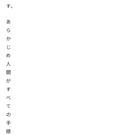
す。
あ
ら
か
じ
め
人
間
が
す
べ
て
の
手
順