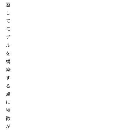
習
し
て
モ
デ
ル
を
構
築
す
る
点
に
特
徴
が