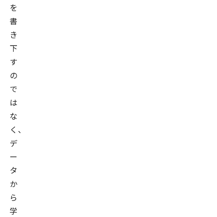
を
書
き
下
す
の
で
は
な
く、
デ
ー
タ
か
ら
学