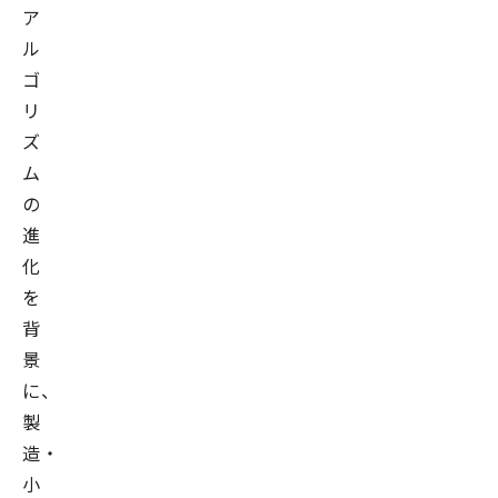
ア
ル
ゴ
リ
ズ
ム
の
進
化
を
背
景
に、
製
造・
小