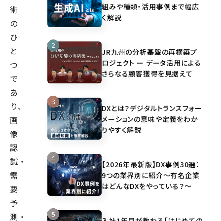
組みや種類・活用事例まで幅広
術
く解説
の
ひ
と
JR九州の分析基盤の再構築プ
ロジェクト ー データ活用による
つ
さらなる顧客獲得を見据えて
で
あ
り、
DXとは？デジタルトランスフォー
メーションの意味や定義をわか
画
りやすく解説
像
認
識・
【2026年最新版】DX事例30選：
需
9つの業界別に紹介～有名企業
はどんなDXをやっている？～
要
予
測・
入社1年目が教わる「はじめての