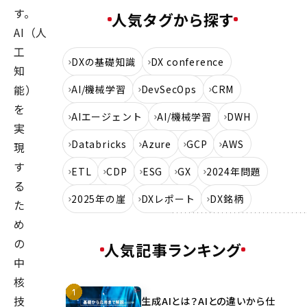
す。
人気タグから探す
AI（人
工
DXの基礎知識
DX conference
知
能）
AI/機械学習
DevSecOps
CRM
を
AIエージェント
AI/機械学習
DWH
実
Databricks
Azure
GCP
AWS
現
す
ETL
CDP
ESG
GX
2024年問題
る
2025年の崖
DXレポート
DX銘柄
た
め
の
人気記事ランキング
中
核
技
生成AIとは？AIとの違いから仕