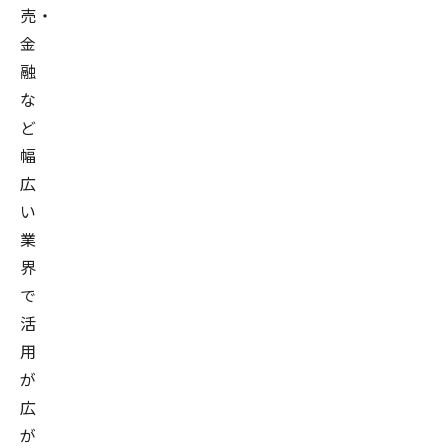
売・
金
融
な
ど
幅
広
い
業
界
で
活
用
が
広
が