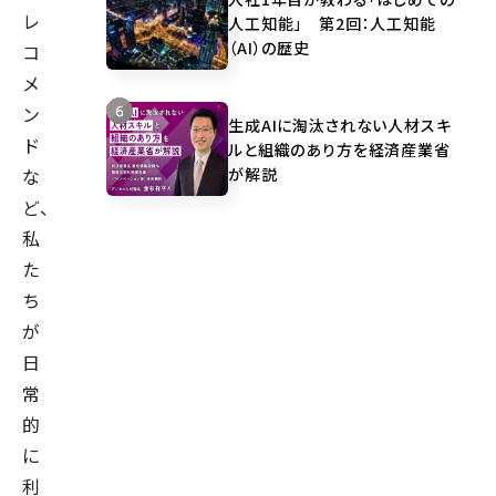
レ
人工知能」 第2回：人工知能
（AI）の歴史
コ
メ
ン
生成AIに淘汰されない人材スキ
ド
ルと組織のあり方を経済産業省
が解説
な
ど、
私
た
ち
が
日
常
的
に
利