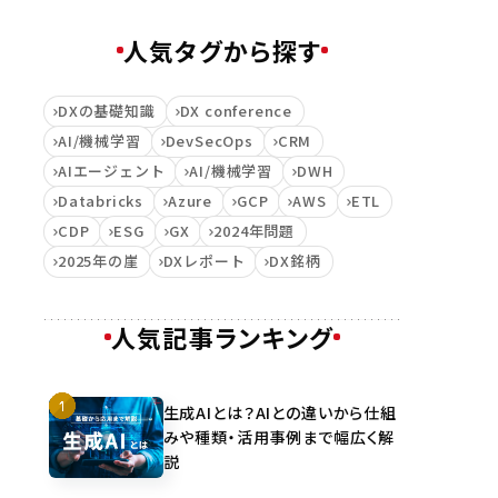
人気タグから探す
DXの基礎知識
DX conference
AI/機械学習
DevSecOps
CRM
AIエージェント
AI/機械学習
DWH
Databricks
Azure
GCP
AWS
ETL
CDP
ESG
GX
2024年問題
2025年の崖
DXレポート
DX銘柄
人気記事ランキング
生成AIとは？AIとの違いから仕組
みや種類・活用事例まで幅広く解
説