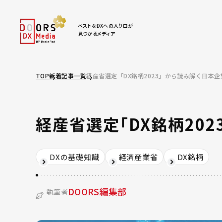
ベストなDXへの入り口が
見つかるメディア
TOP
新着記事一覧
経産省選定「DX銘柄2023」から読み解く日本企
経産省選定「DX銘柄20
DXの基礎知識
経済産業省
DX銘柄
DOORS編集部
執筆者