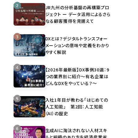
JR九州の分析基盤の再構築プロ
ジェクト ー データ活用によるさら
なる顧客獲得を見据えて
DXとは？デジタルトランスフォー
メーションの意味や定義をわかり
やすく解説
【2026年最新版】DX事例30選：9
つの業界別に紹介～有名企業は
どんなDXをやっている？～
入社1年目が教わる「はじめての
人工知能」 第2回：人工知能
（AI）の歴史
生成AIに淘汰されない人材スキ
ルと組織のあり方を経済産業省