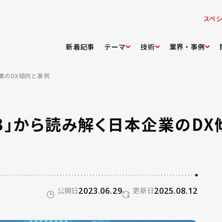
スペ
新着記事
テーマ
技術
業界・事例
業のDX傾向と事例
23」から読み解く日本企業のD
公開日
2023.06.29
更新日
2025.08.12