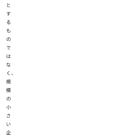
と
す
る
も
の
で
は
な
く、
規
模
の
小
さ
い
企