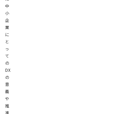
中
小
企
業
に
と
っ
て
の
DX
の
意
義
や
推
進