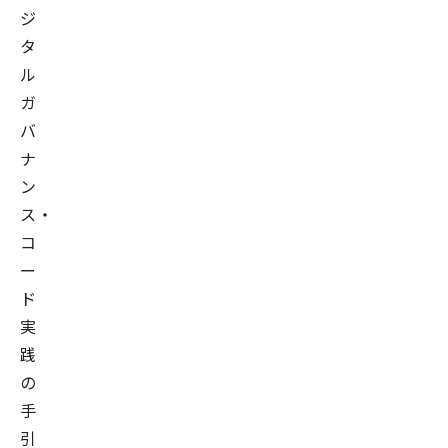
ジ
タ
ル
ガ
バ
ナ
ン
ス・
コ
ー
ド
実
践
の
手
引