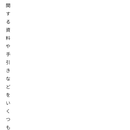
関
す
る
資
料
や
手
引
き
な
ど
を
い
く
つ
も