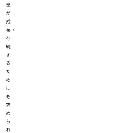
業
が
成
長・
存
続
す
る
た
め
に
も
求
め
ら
れ