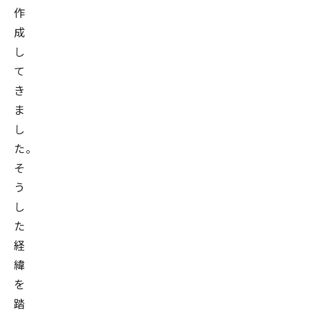
作
成
し
て
き
ま
し
た。
そ
う
し
た
経
緯
を
踏