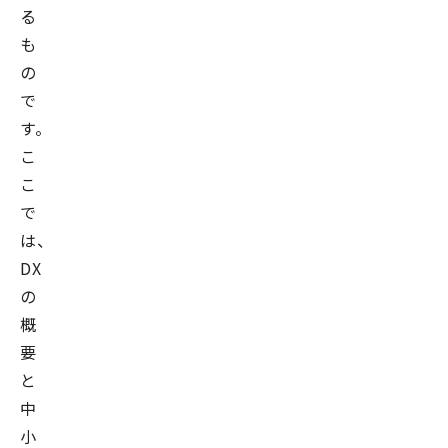
る
も
の
で
す。
こ
こ
で
は、
DX
の
概
要
と
中
小