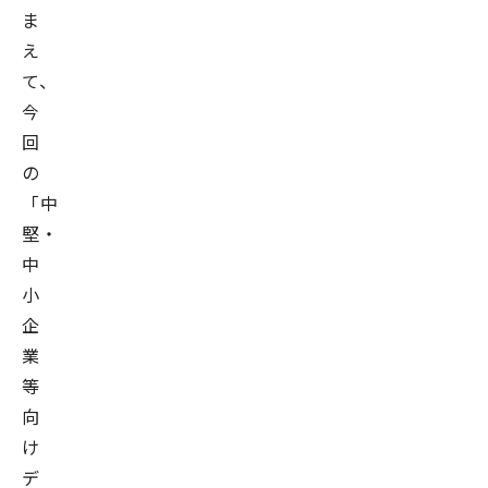
ま
え
て、
今
回
の
「中
堅・
中
小
企
業
等
向
け
デ