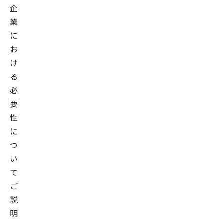
企
業
に
お
け
る
必
要
性
に
つ
い
て
ご
説
明