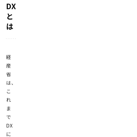
DX
と
は
経
産
省
は、
こ
れ
ま
で
DX
に