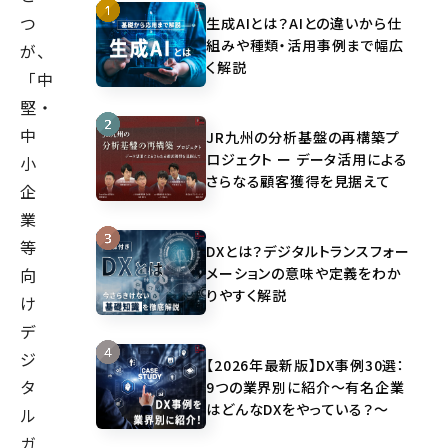
つ
生成AIとは？AIとの違いから仕
組みや種類・活用事例まで幅広
が、
く解説
「中
堅・
中
JR九州の分析基盤の再構築プ
ロジェクト ー データ活用による
小
さらなる顧客獲得を見据えて
企
業
等
DXとは？デジタルトランスフォー
メーションの意味や定義をわか
向
りやすく解説
け
デ
ジ
【2026年最新版】DX事例30選：
タ
9つの業界別に紹介～有名企業
はどんなDXをやっている？～
ル
ガ