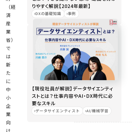
りやすく解説【2024年最新】
（経
DXの基礎知識
事例
済
産
業
省）
で
は
新
た
に
【現役社員が解説】データサイエンティ
中
ストとは？仕事内容やAI・DX時代に必
小
要なスキル
企
データサイエンティスト
AI/機械学習
業
向
け