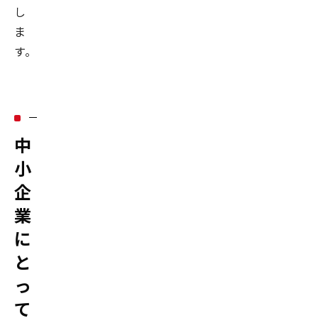
し
ま
す。
中
小
企
業
に
と
っ
て