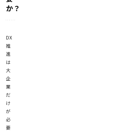
か？
DX
推
進
は
大
企
業
だ
け
が
必
要