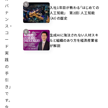
バ
入社1年目が教わる「はじめての
ナ
人工知能」 第2回：人工知能
（AI）の歴史
ン
ス・
コ
生成AIに淘汰されない人材スキ
ー
ルと組織のあり方を経済産業省
が解説
ド
実
践
の
手
引
き」
で
す。
今