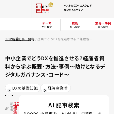
ベストなDXへの入り口が
見つかるメディア
テーマ
技術
業界・事例
から探す
から探す
から探す
TOP
新着記事一覧
中小企業でどうDXを推進させる？経産省資料から学ぶ概要・方法・事例～助けとなるデジタルガバナンス・コード～
中小企業でどうDXを推進させる？経産省資
料から学ぶ概要・方法・事例～助けとなるデ
ジタルガバナンス・コード～
DXの基礎知識
経済産業省
DOORS
AI 記事検索
執
筆
編
者
集
DOORS の記事を、AI が探して提案しま