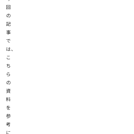
回
の
記
事
で
は、
こ
ち
ら
の
資
料
を
参
考
に