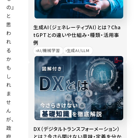
の』
と
思
生成AI（ジェネレーティブAI）とは？Cha
わ
tGPTとの違いや仕組み・種類・活用事
れ
例
る
AI/機械学習
生成AI/LLM
か
も
し
れ
ま
せ
ん
が、
政
DX（デジタルトランスフォーメーション）
とは？今さら聞けない意味・定義を分か
府