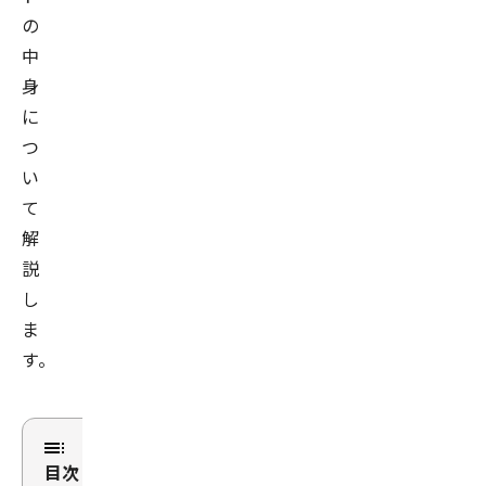
の
中
身
に
つ
い
て
解
説
し
ま
す。
目次