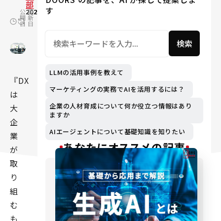
部
す
公
2022.06.23
更
2024.02.19
開
新
日
日
検索
LLMの活用事例を教えて
『DX
マーケティングの実務でAIを活用するには？
は
企業の人材育成について何か役立つ情報はあり
大
ますか
企
AIエージェントについて基礎知識を知りたい
業
あなたにオススメの記事
が
取
り
組
む
も