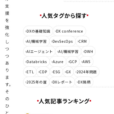
支
援
人気タグから探す
を
強
DXの基礎知識
DX conference
化
し
AI/機械学習
DevSecOps
CRM
つ
AIエージェント
AI/機械学習
DWH
つ
Databricks
Azure
GCP
AWS
あ
り
ETL
CDP
ESG
GX
2024年問題
ま
2025年の崖
DXレポート
DX銘柄
す。
そ
の
人気記事ランキング
ひ
と