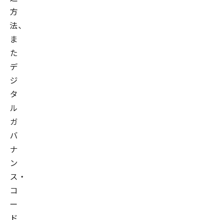
方
法、
ま
た
デ
ジ
タ
ル
ガ
バ
ナ
ン
ス・
コ
ー
ド