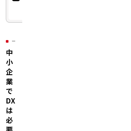
と
め
中
小
企
業
で
DX
は
必
要