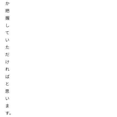
か
把
握
し
て
い
た
だ
け
れ
ば
と
思
い
ま
す。