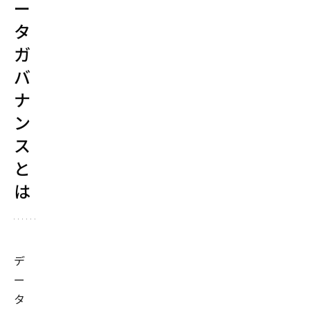
ー
タ
ガ
バ
ナ
ン
ス
と
は
デ
ー
タ