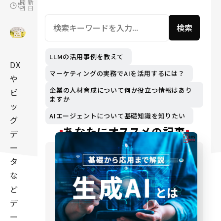
開
新
日
日
検索
LLMの活用事例を教えて
DX
マーケティングの実務でAIを活用するには？
や
企業の人材育成について何か役立つ情報はあり
ビ
ますか
ッ
AIエージェントについて基礎知識を知りたい
グ
あなたにオススメの記事
デ
ー
タ
な
ど
デ
ー