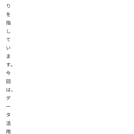
り
を
指
し
て
い
ま
す。
今
回
は、
デ
ー
タ
活
用