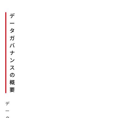
デ
ー
タ
ガ
バ
ナ
ン
ス
の
概
要
デ
ー