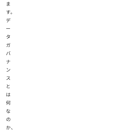
ま
す。
デ
ー
タ
ガ
バ
ナ
ン
ス
と
は
何
な
の
か、