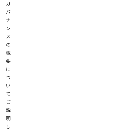
ガ
バ
ナ
ン
ス
の
概
要
に
つ
い
て
ご
説
明
し