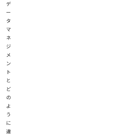
デ
ー
タ
マ
ネ
ジ
メ
ン
ト
と
ど
の
よ
う
に
違