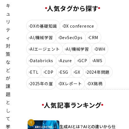
キ
人気タグから探す
ュ
リ
DXの基礎知識
DX conference
テ
ィ
AI/機械学習
DevSecOps
CRM
対
AIエージェント
AI/機械学習
DWH
策
Databricks
Azure
GCP
AWS
な
ど
ETL
CDP
ESG
GX
2024年問題
が
2025年の崖
DXレポート
DX銘柄
課
題
と
人気記事ランキング
し
て
挙
生成AIとは？AIとの違いから仕