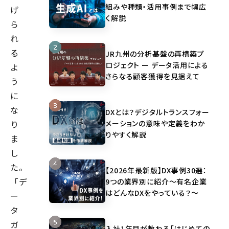
組みや種類・活用事例まで幅広
げ
く解説
ら
れ
る
JR九州の分析基盤の再構築プ
ロジェクト ー データ活用による
よ
さらなる顧客獲得を見据えて
う
に
な
DXとは？デジタルトランスフォー
メーションの意味や定義をわか
り
りやすく解説
ま
し
た。
【2026年最新版】DX事例30選：
「デ
9つの業界別に紹介～有名企業
はどんなDXをやっている？～
ー
タ
ガ
入社1年目が教わる「はじめての