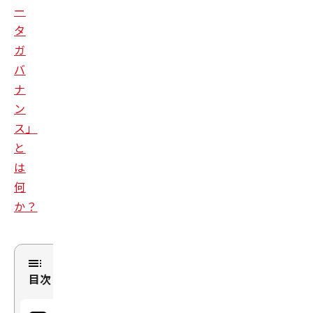
ー
タ
ガ
バ
ナ
ン
ス」
と
は
何
か？
目次