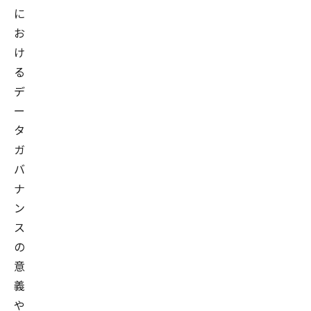
に
お
け
る
デ
ー
タ
ガ
バ
ナ
ン
ス
の
意
義
や