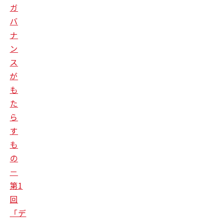
ガ
バ
ナ
ン
ス
が
も
た
ら
す
も
の
－
第1
回
「デ