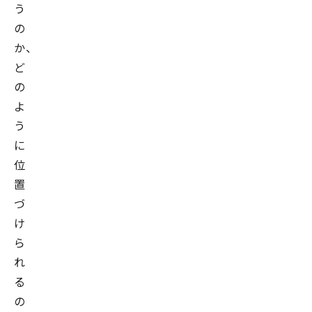
う
の
か、
ど
の
よ
う
に
位
置
づ
け
ら
れ
る
の