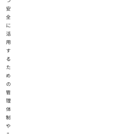
つ
安
全
に
活
用
す
る
た
め
の
管
理
体
制
や