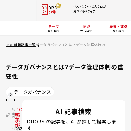
ベストなDXへの入り口が
見つかるメディア
テーマ
技術
業界・事例
から探す
から探す
から探す
TOP
新着記事一覧
データガバナンスとは？データ管理体制の重要性
データガバナンスとは？データ管理体制の重
要性
データガバナンス
DOORS
AI 記事検索
執
筆
編
者
集
DOORS の記事を、AI が探して提案しま
部
す
公
2022.08.03
更
2024.02.17