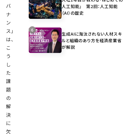
バ
人工知能」 第2回：人工知能
（AI）の歴史
ナ
ン
ス」
生成AIに淘汰されない人材スキ
は、
ルと組織のあり方を経済産業省
が解説
こ
う
し
た
課
題
の
解
決
に
欠