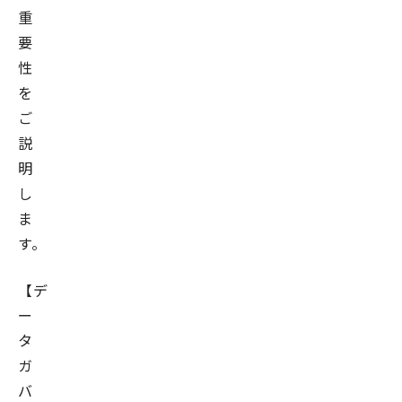
重
要
性
を
ご
説
明
し
ま
す。
【デ
ー
タ
ガ
バ