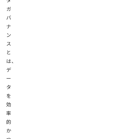
タ
ガ
バ
ナ
ン
ス
と
は、
デ
ー
タ
を
効
率
的
か