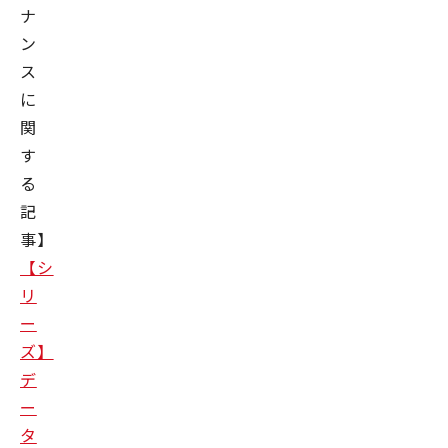
ナ
ン
ス
に
関
す
る
記
事】
【シ
リ
ー
ズ】
デ
ー
タ