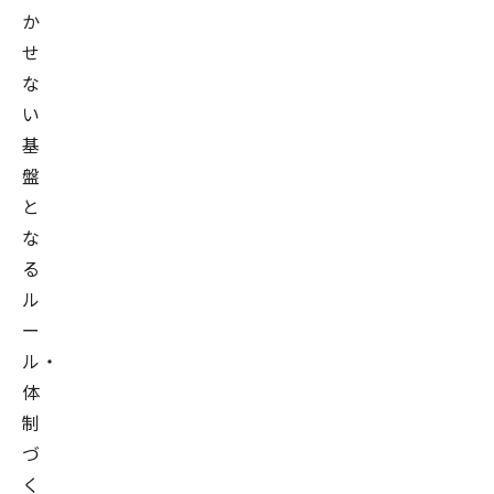
か
せ
な
い
基
盤
と
な
る
ル
ー
ル・
体
制
づ
く