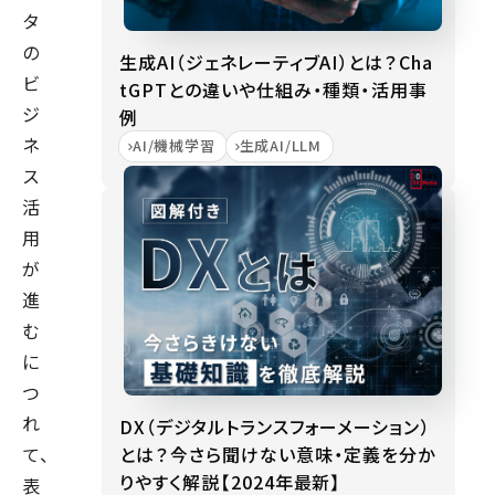
タ
の
生成AI（ジェネレーティブAI）とは？Cha
ビ
tGPTとの違いや仕組み・種類・活用事
ジ
例
ネ
AI/機械学習
生成AI/LLM
ス
活
用
が
進
む
に
つ
れ
DX（デジタルトランスフォーメーション）
とは？今さら聞けない意味・定義を分か
て、
りやすく解説【2024年最新】
表