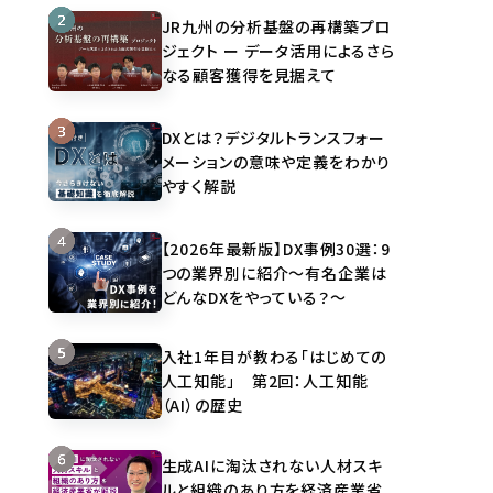
JR九州の分析基盤の再構築プロ
ジェクト ー データ活用によるさら
なる顧客獲得を見据えて
DXとは？デジタルトランスフォー
メーションの意味や定義をわかり
やすく解説
【2026年最新版】DX事例30選：9
つの業界別に紹介～有名企業は
どんなDXをやっている？～
入社1年目が教わる「はじめての
人工知能」 第2回：人工知能
（AI）の歴史
生成AIに淘汰されない人材スキ
ルと組織のあり方を経済産業省