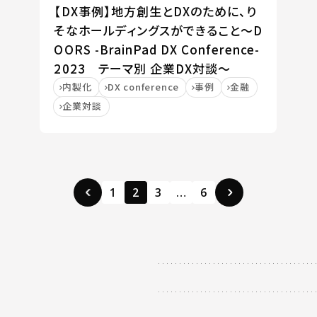
【DX事例】地⽅創⽣とDXのために、り
そなホールディングスができること～D
OORS -BrainPad DX Conference-
2023 テーマ別 企業DX対談～
内製化
DX conference
事例
金融
企業対談
1
2
3
…
6