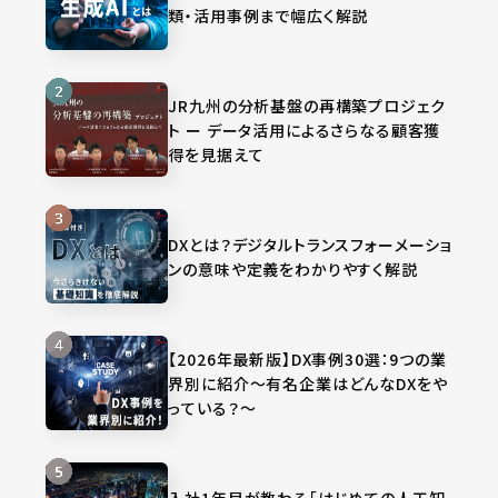
類・活用事例まで幅広く解説
JR九州の分析基盤の再構築プロジェク
ト ー データ活用によるさらなる顧客獲
得を見据えて
DXとは？デジタルトランスフォーメーショ
ンの意味や定義をわかりやすく解説
【2026年最新版】DX事例30選：9つの業
界別に紹介～有名企業はどんなDXをや
っている？～
入社1年目が教わる「はじめての人工知