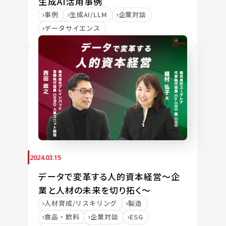
生成AI活用事例
事例
生成AI/LLM
企業対談
データサイエンス
2024.03.15
データで変革する人的資本経営～企
業と人材の未来を切り拓く～
人材育成/リスキリング
製造
食品・飲料
企業対談
ESG