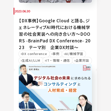
2023.06.30
【DX事例】Google Cloud と語る、ジ
ェネレーティブAI時代における機械学
習の社会実装への向き合い方～DOO
RS -BrainPad DX Conference- 20
23 テーマ別 企業DX対談～
DX conference
事例
AI/機械学習
生成AI/LLM
IT・情報・通信
企業対談