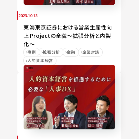
2023.10.13
東海東京証券における営業生産性向
上Projectの全貌～拡張分析と内製
化～
事例
拡張分析
金融
企業対談
人的資本経営