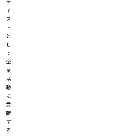
テ
ィ
ス
ト
と
し
て
企
業
活
動
に
貢
献
す
る