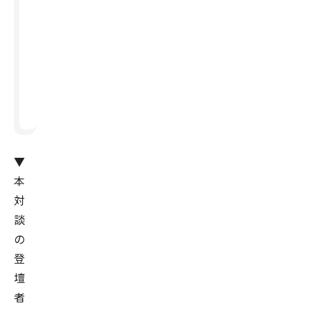
ート
成
タ
ナリ
活
ヤ
ン
用」
フ
グ」
の
ー
の在
未
が
来
り方
「Y
デー
ah
タサ
o
イエ
▼
o!
ンテ
本
Da
ィス
対
ta
ト協
談
Xr
会に
の
os
聞
登
s」
く、
壇
で
「デ
者
も