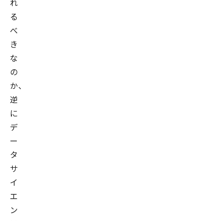
れ
る
べ
き
な
の
か、
逆
に
デ
ー
タ
サ
イ
エ
ン