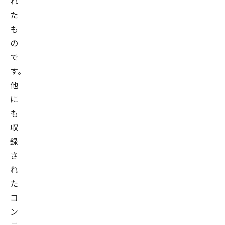
れ
た
も
の
で
す。
他
に
も
収
録
さ
れ
た
コ
ン