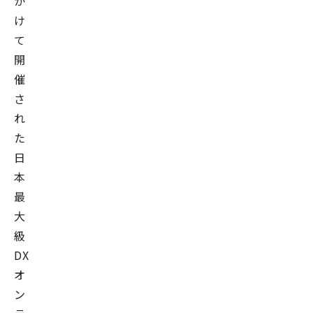
か
け
て
開
催
さ
れ
た
日
本
最
大
級
DX
オ
ン