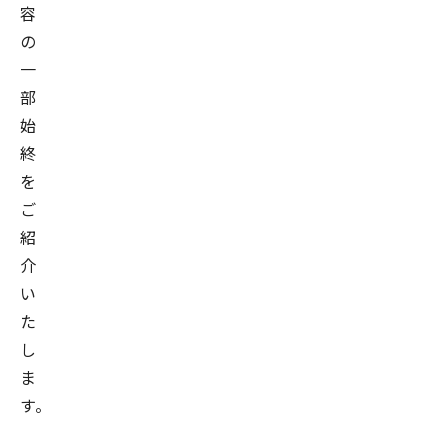
容
の
一
部
始
終
を
ご
紹
介
い
た
し
ま
す。