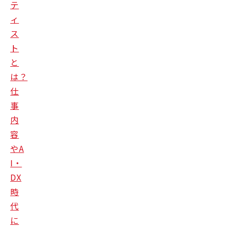
テ
ィ
ス
ト
と
は？
仕
事
内
容
やA
I・
DX
時
代
に