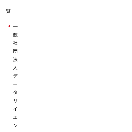
ータ
一
た
サイ
覧
ら
エン
す
一
スの
マ
般
社会
ー
社
実
ケ
団
装」
テ
法
のこ
ィ
人
れま
ン
デ
でと
グ
ー
これ
DX
タ
から
の
サ
グー
新
イ
グ
時
エ
ル・
代
ン
クラ
地⽅