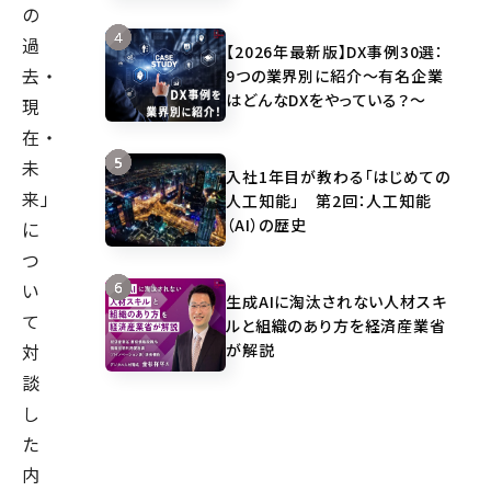
の
過
【2026年最新版】DX事例30選：
去・
9つの業界別に紹介～有名企業
はどんなDXをやっている？～
現
在・
未
入社1年目が教わる「はじめての
来」
人工知能」 第2回：人工知能
（AI）の歴史
に
つ
い
生成AIに淘汰されない人材スキ
て
ルと組織のあり方を経済産業省
が解説
対
談
し
た
内