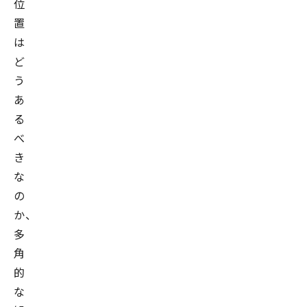
位
置
は
ど
う
あ
る
べ
き
な
の
か、
多
角
的
な