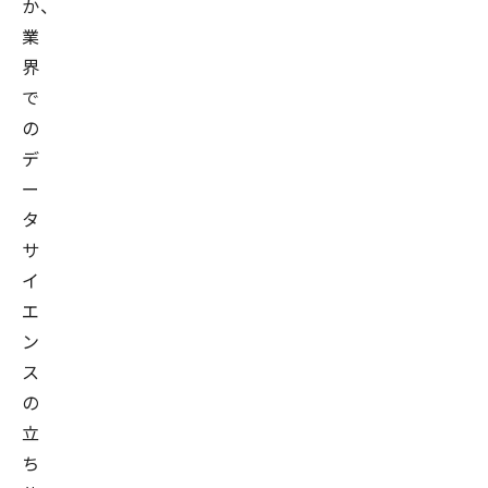
か、
業
界
で
の
デ
ー
タ
サ
イ
エ
ン
ス
の
立
ち