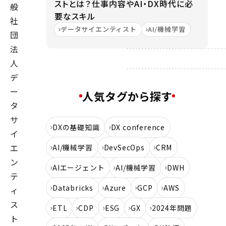
ストとは？仕事内容やAI・DX時代に必
般
要なスキル
社
データサイエンティスト
AI/機械学習
団
法
人
デ
ー
人気タグから探す
タ
サ
DXの基礎知識
DX conference
イ
エ
AI/機械学習
DevSecOps
CRM
ン
AIエージェント
AI/機械学習
DWH
テ
Databricks
Azure
GCP
AWS
ィ
ス
ETL
CDP
ESG
GX
2024年問題
ト