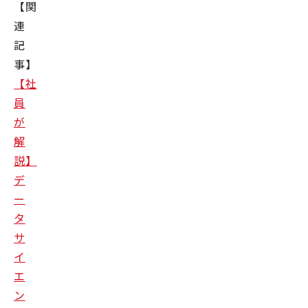
【関
連
記
事】
【社
員
が
解
説】
デ
ー
タ
サ
イ
エ
ン