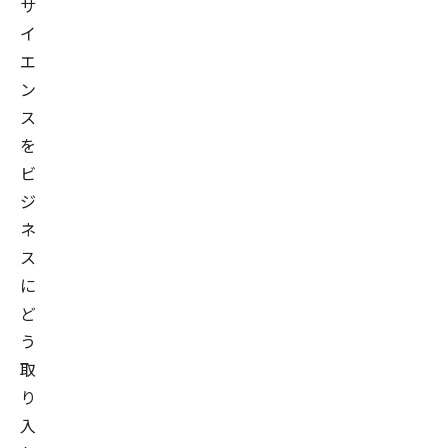
サ
イ
エ
ン
ス
を
ビ
ジ
ネ
ス
に
ど
う
取
り
入