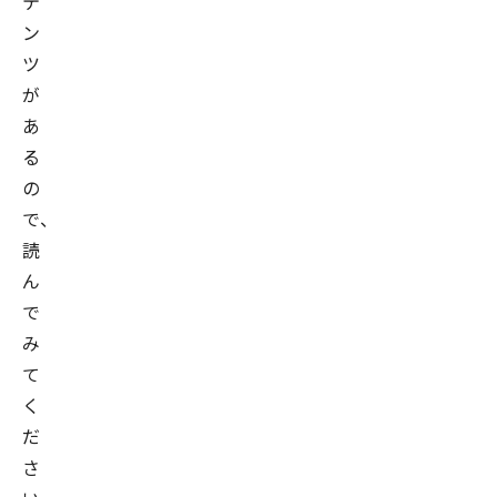
テ
ン
ツ
が
あ
る
の
で、
読
ん
で
み
て
く
だ
さ