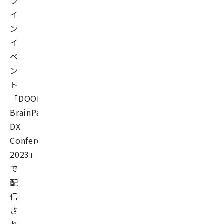
ラ
イ
ン
イ
ベ
ン
ト
「DOORS-
BrainPad
DX
Conference-
2023」
で
配
信
さ