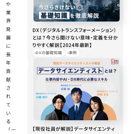
や
業
界
発
DX（デジタルトランスフォーメーション）
とは？今さら聞けない意味・定義を分か
展
りやすく解説【2024年最新】
に
DXの基礎知識
事例
長
年
貢
献
さ
れ
て
い
る
【現役社員が解説】データサイエンティ
「一