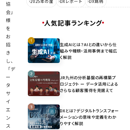
2025年の崖
DXレポート
DX銘柄
協
会」
様
人気記事ランキング
を
お
招
生成AIとは？AIとの違いから仕
組みや種類・活用事例まで幅広
き
く解説
し、
「デ
ー
JR九州の分析基盤の再構築プ
ロジェクト ー データ活用による
タ
さらなる顧客獲得を見据えて
サ
イ
エ
DXとは？デジタルトランスフォー
メーションの意味や定義をわか
ン
りやすく解説
ス