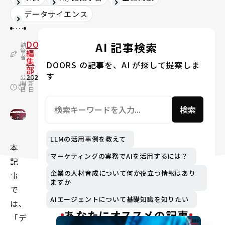
データサイエンス
DOORS
AI 記事検索
執
筆
編
者
集
DOORS の記事を、AI が探して提案しま
部
す
公
2023.06.23
更
2024.09.19
開
新
日
日
検索
LLMの活用事例を教えて
本
マーケティングの実務でAIを活用するには？
記
企業の人材育成について何か役立つ情報はあり
事
ますか
で
AIエージェントについて基礎知識を知りたい
は、
あなたにオススメの記事
「デ