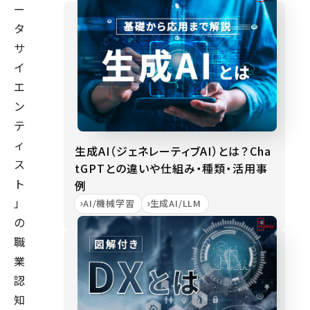
ー
タ
サ
イ
エ
ン
テ
ィ
生成AI（ジェネレーティブAI）とは？Cha
ス
tGPTとの違いや仕組み・種類・活用事
ト
例
」
AI/機械学習
生成AI/LLM
の
職
業
認
知