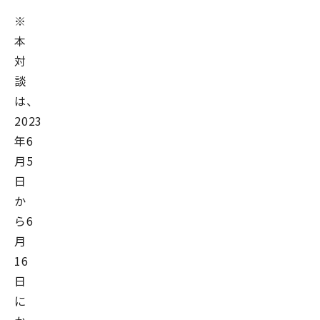
※
本
対
談
は、
2023
年6
月5
日
か
ら6
月
16
日
に