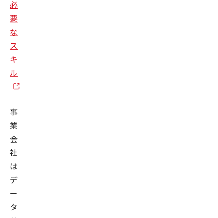
必
要
な
ス
キ
ル
事
業
会
社
は
デ
ー
タ