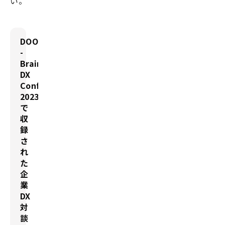
い。
DOORS
-
BrainPad
DX
Conference-
2023
で
収
録
さ
れ
た
企
業
DX
対
談