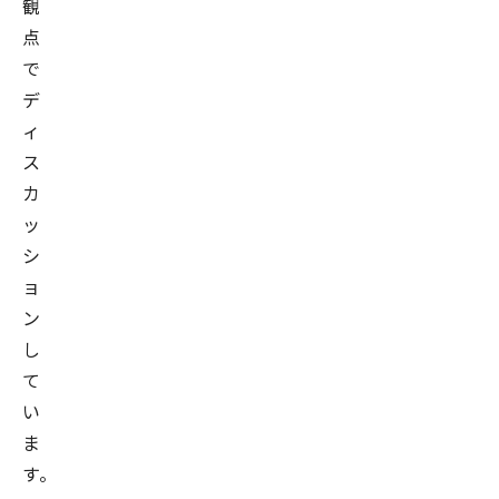
観
点
で
デ
ィ
ス
カ
ッ
シ
ョ
ン
し
て
い
ま
す。