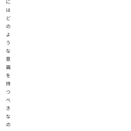
に
は
ど
の
よ
う
な
意
識
を
持
つ
べ
き
な
の