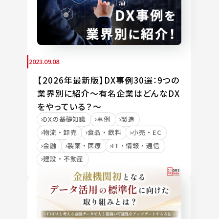
2023.09.08
【2026年最新版】DX事例30選：9つの
業界別に紹介～有名企業はどんなDX
をやっている？～
DXの基礎知識
事例
製造
物流・卸売
食品・飲料
小売・EC
金融
製薬・医療
IT・情報・通信
建設・不動産