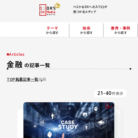
ベストなDXへの入り口が
見つかるメディア
テーマ
技術
業界・事例
から探す
から探す
から探す
Articles
金融
の記事一覧
TOP
新着記事一覧
金融
21-40
件表示