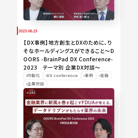
2023.06.23
【DX事例】地⽅創⽣とDXのために、り
そなホールディングスができること～D
OORS -BrainPad DX Conference-
2023 テーマ別 企業DX対談～
内製化
DX conference
事例
金融
企業対談