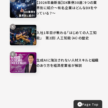
【2026年最新版】DX事例30選：9つの業
界別に紹介～有名企業はどんなDXをや
っている？～
入社1年目が教わる「はじめての人工知
能」 第2回：人工知能（AI）の歴史
生成AIに淘汰されない人材スキルと組織
のあり方を経済産業省が解説
Page Top