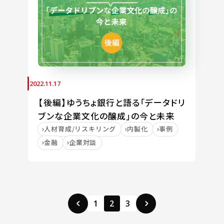
2022.11.17
【後編】ゆうちょ銀行と語る「データドリ
ブンな企業文化の醸成」の今と未来
人材育成/リスキリング
内製化
事例
金融
企業対談
1
2
3