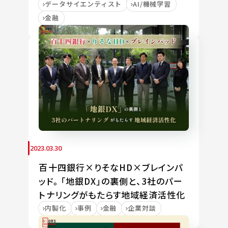
データサイエンティスト
AI/機械学習
金融
2023.03.30
百十四銀行×りそなHD×ブレインパ
ッド。「地銀DX」の裏側と、3社のパー
トナリングがもたらす地域経済活性化
内製化
事例
金融
企業対談