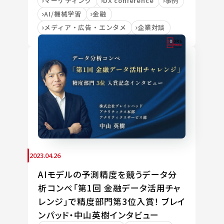
マーケティング
DX conference
事例
AI/機械学習
金融
メディア・広告・エンタメ
企業対談
2023.04.26
AIモデルの予測精度を競うデータ分
析コンペ「第1回 金融データ活用チャ
レンジ」で精度部門第3位入賞！ ブレイ
ンパッド・中山英樹インタビュー