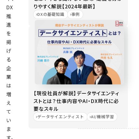
りやすく解説【2024年最新】
DX
DXの基礎知識
事例
推
進
を
掲
げ
る
企
業
は
【現役社員が解説】データサイエンティ
増
ストとは？仕事内容やAI・DX時代に必
え
要なスキル
て
データサイエンティスト
AI/機械学習
い
ま
す。