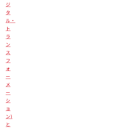
ジ
タ
ル・
ト
ラ
ン
ス
フ
ォ
ー
メ
ー
シ
ョ
ン
)
と