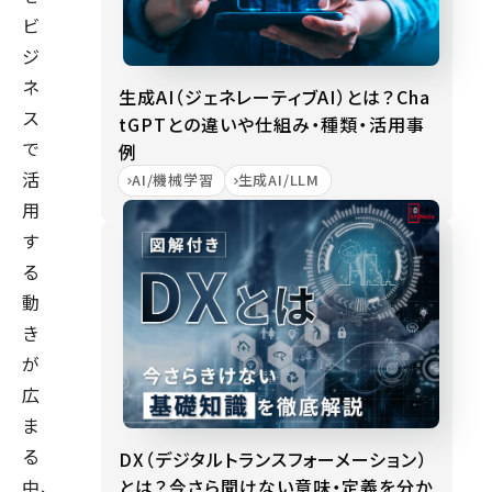
ビ
ジ
ネ
生成AI（ジェネレーティブAI）とは？Cha
ス
tGPTとの違いや仕組み・種類・活用事
で
例
活
AI/機械学習
生成AI/LLM
用
す
る
動
き
が
広
ま
る
DX（デジタルトランスフォーメーション）
とは？今さら聞けない意味・定義を分か
中、