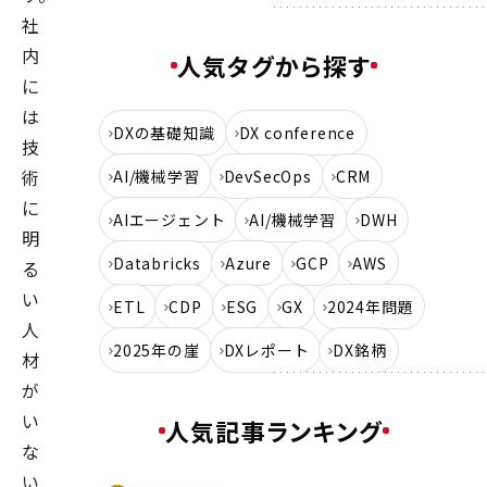
社
内
人気タグから探す
に
は
DXの基礎知識
DX conference
技
術
AI/機械学習
DevSecOps
CRM
に
AIエージェント
AI/機械学習
DWH
明
Databricks
Azure
GCP
AWS
る
い
ETL
CDP
ESG
GX
2024年問題
人
2025年の崖
DXレポート
DX銘柄
材
が
い
人気記事ランキング
な
い