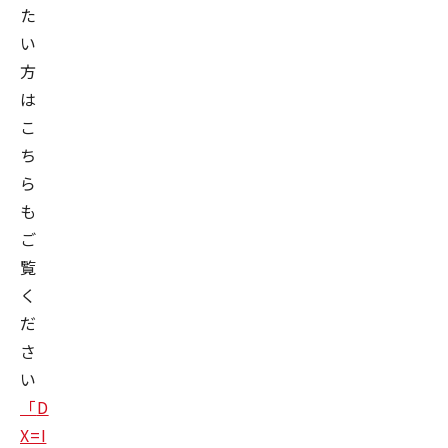
た
い
方
は
こ
ち
ら
も
ご
覧
く
だ
さ
い
「
D
X=I