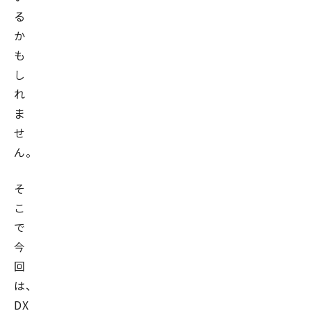
る
か
も
し
れ
ま
せ
ん。
そ
こ
で
今
回
は、
DX