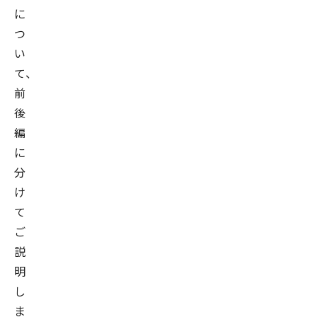
に
つ
い
て、
前
後
編
に
分
け
て
ご
説
明
し
ま