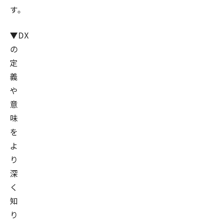
す。
▼DX
の
定
義
や
意
味
を
よ
り
深
く
知
り