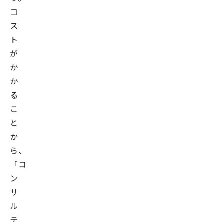
コ
ス
ト
が
か
か
る
こ
と
か
ら、
「コ
ン
サ
ル
テ