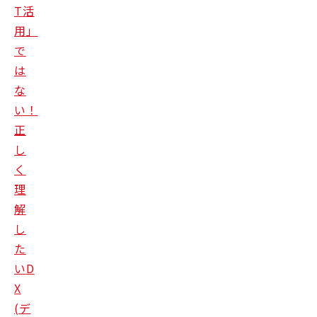
T
活
用」
で
は
な
い！
正
し
く
理
解
し
た
い
D
X
(
デ