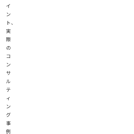
イ
ン
ト、
実
際
の
コ
ン
サ
ル
テ
ィ
ン
グ
事
例