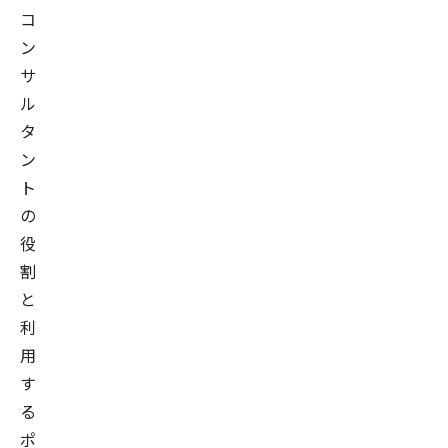
コ
ン
サ
ル
タ
ン
ト
の
役
割
と
利
用
す
る
ポ