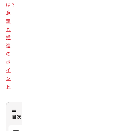
は？
意
義
と
推
進
の
ポ
イ
ン
ト
目次