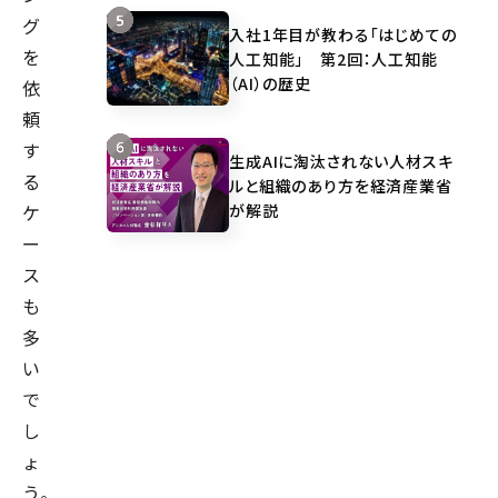
グ
入社1年目が教わる「はじめての
を
人工知能」 第2回：人工知能
（AI）の歴史
依
頼
す
生成AIに淘汰されない人材スキ
る
ルと組織のあり方を経済産業省
が解説
ケ
ー
ス
も
多
い
で
し
ょ
う。