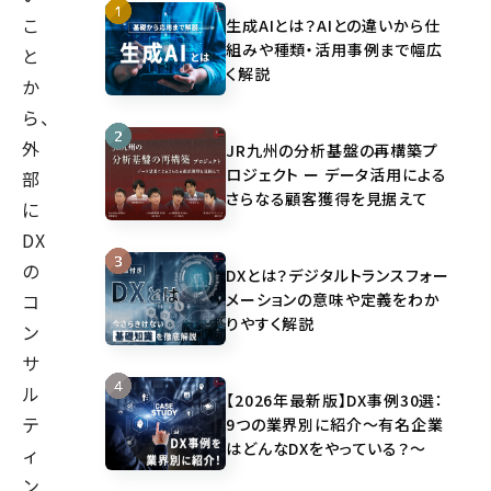
こ
生成AIとは？AIとの違いから仕
組みや種類・活用事例まで幅広
と
く解説
か
ら、
外
JR九州の分析基盤の再構築プ
ロジェクト ー データ活用による
部
さらなる顧客獲得を見据えて
に
DX
の
DXとは？デジタルトランスフォー
メーションの意味や定義をわか
コ
りやすく解説
ン
サ
ル
【2026年最新版】DX事例30選：
テ
9つの業界別に紹介～有名企業
はどんなDXをやっている？～
ィ
ン