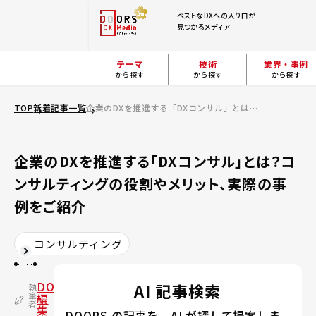
ベストなDXへの入り口が
見つかるメディア
テーマ
技術
業界・事例
から探す
から探す
から探す
TOP
新着記事一覧
企業のDXを推進する「DXコンサル」とは？コンサルティングの役割やメリット、実際の事例をご紹介
企業のDXを推進する「DXコンサル」とは？コ
ンサルティングの役割やメリット、実際の事
例をご紹介
コンサルティング
DOORS
AI 記事検索
執
筆
編
者
集
DOORS の記事を、AI が探して提案しま