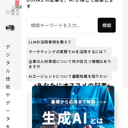
部
す
公
2022.10.31
更
2024.02.17
開
新
日
日
検索
LLMの活用事例を教えて
デ
マーケティングの実務でAIを活用するには？
ジ
企業の人材育成について何か役立つ情報はあり
タ
ますか
ル
AIエージェントについて基礎知識を知りたい
技
あなたにオススメの記事
術
や
デ
ー
タ
を