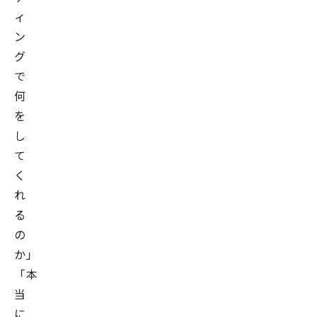
ィ
ン
グ
で
何
を
し
て
く
れ
る
の
か」
「本
当
に