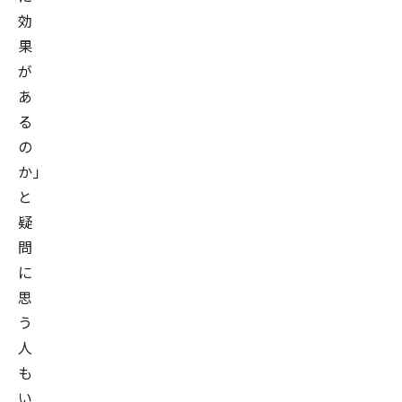
効
果
が
あ
る
の
か」
と
疑
問
に
思
う
人
も
い