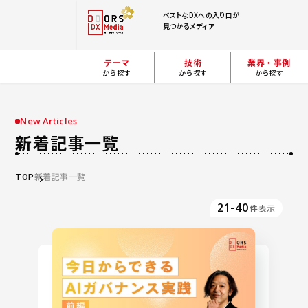
ベストなDXへの入り口が
見つかるメディア
テーマ
技術
業界・事例
から探す
から探す
から探す
New Articles
新着記事一覧
TOP
新着記事一覧
21-40
件表示