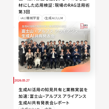
材にした応用検証：現場のRAG活用術
第3回
AI/機械学習
生成AI/LLM
2026.05.27
生成AI活用の知見共有と業務実装を
加速：富士山・アルプス アライアンス
生成AI共有発表会レポート
生成AI/LLM
金融