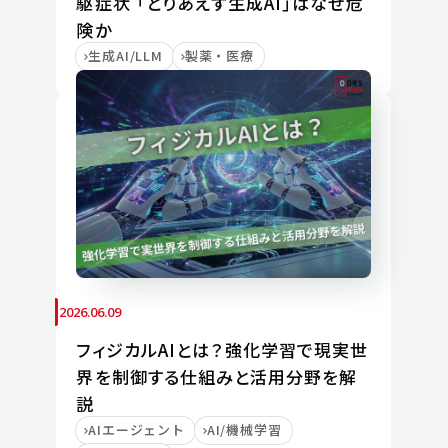
駆症状 「とりあえず生成AI」はなぜ危
険か
生成AI/LLM
製薬・医療
2026.06.09
フィジカルAIとは？強化学習で現実世
界を制御する仕組みと活用分野を解
説
AIエージェント
AI/機械学習