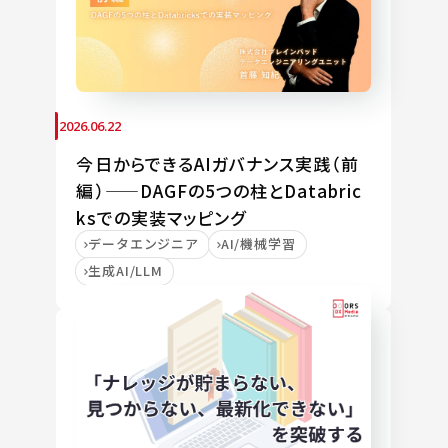
2026.06.22
今日からできるAIガバナンス実践（前
編）——DAGFの5つの柱とDatabric
ksでの実装マッピング
データエンジニア
AI/機械学習
生成AI/LLM