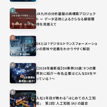
JR九州の分析基盤の再構築プロジェク
ト ー データ活用によるさらなる顧客獲
得を見据えて
DXとは？デジタルトランスフォーメーショ
ンの意味や定義をわかりやすく解説
【2026年最新版】DX事例30選：9つの業
界別に紹介～有名企業はどんなDXをや
っている？～
入社1年目が教わる「はじめての人工知
能」 第2回：人工知能（AI）の歴史